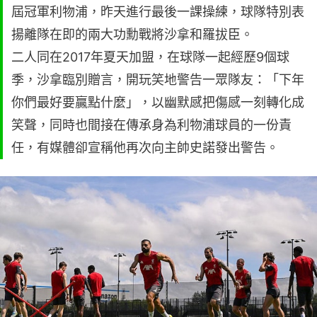
屆冠軍利物浦，昨天進行最後一課操練，球隊特別表
揚離隊在即的兩大功勳戰將沙拿和羅拔臣。
二人同在2017年夏天加盟，在球隊一起經歷9個球
季，沙拿臨別贈言，開玩笑地警告一眾隊友：「下年
你們最好要贏點什麼」，以幽默感把傷感一刻轉化成
笑聲，同時也間接在傳承身為利物浦球員的一份責
任，有媒體卻宣稱他再次向主帥史諾發出警告。