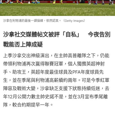
沙拿在利物浦的最後一課操練，依然認真。（Getty Images）
沙拿社交媒體帖文被評「自私」 今夜告別
戰能否上陣成疑
上季沙拿交出神級演出，在主帥高普離隊之下，仍能
帶領利物浦再次贏得聯賽冠軍，個人獨攬英超神射
手、助攻王，英超年度最佳球員及PFA年度球員先
生，並在季尾與利物浦高薪續約兩年。可是今季紅軍
陣容及戰術大變，沙拿缺乏支援下狀態持續低迷，去
年12月公開力數主帥史諾不是，並在3月宣布季尾離
隊，較合約期提早一年。