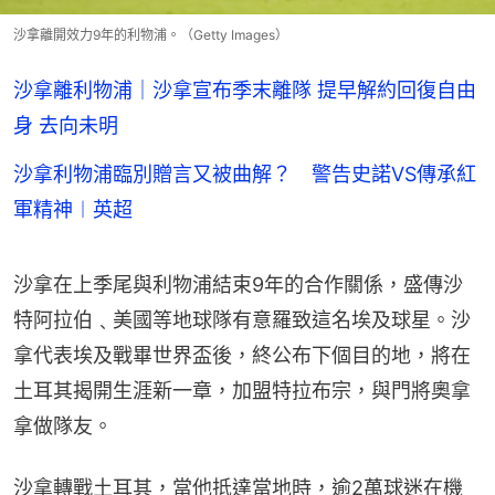
沙拿離開效力9年的利物浦。（Getty Images）
沙拿離利物浦｜沙拿宣布季末離隊 提早解約回復自由
身 去向未明
沙拿利物浦臨別贈言又被曲解？ 警告史諾VS傳承紅
軍精神︱英超
沙拿在上季尾與利物浦結束9年的合作關係，盛傳沙
特阿拉伯﹑美國等地球隊有意羅致這名埃及球星。沙
拿代表埃及戰畢世界盃後，終公布下個目的地，將在
土耳其揭開生涯新一章，加盟特拉布宗，與門將奧拿
拿做隊友。
沙拿轉戰土耳其，當他抵達當地時，逾2萬球迷在機