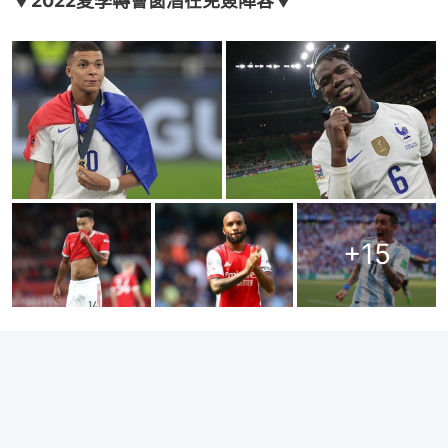
▼2022夏季轉會窗潛在免簽陣容▼
+
15