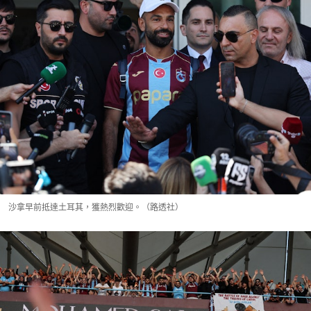
沙拿早前抵達土耳其，獲熱烈歡迎。（路透社）