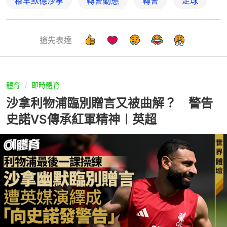
穆罕默德沙拿
轉會動態
轉會
足球
搶先表達
體育
即時體育
沙拿利物浦臨別贈言又被曲解？ 警告
史諾VS傳承紅軍精神︱英超