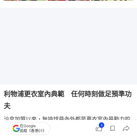
利物浦更衣室內典範 任何時刻做足預準功
夫
沙拿加盟以來，無論球員內外都是更衣室內最勤力的
4
在Google
一位，每天訓練幾乎永遠最早到場，訓練時間認真不
追蹤《香港01》