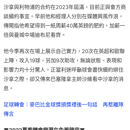
沙拿與利物浦的合約在2023年屆滿，目前正與會方商
談續約事宜。早前他和經理人分別在媒體興風作浪，
傳聞指他希望得到一紙周薪40萬英鎊的肥約，加薪一
倍與曼城中場迪布尼看齊。
他今季再次在場上展示自己實力，20次在英超和歐聯
上陣，攻入19球，另加9次助攻，無論狀態、表現和
影響力均十分驚人。正當利迷呼籲球會盡快續約綁住
沙拿之際，卻又傳來巴塞隆拿主帥沙維看中沙拿的消
息。
足球轉會︱麥巴比金球獎頒獎禮後一句話　再惹離隊
傳言