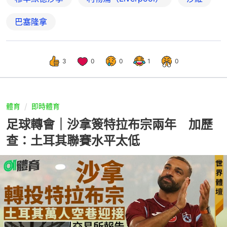
巴塞隆拿
3
0
0
1
0
體育
即時體育
足球轉會｜沙拿簽特拉布宗兩年 加歷
查：土耳其聯賽水平太低