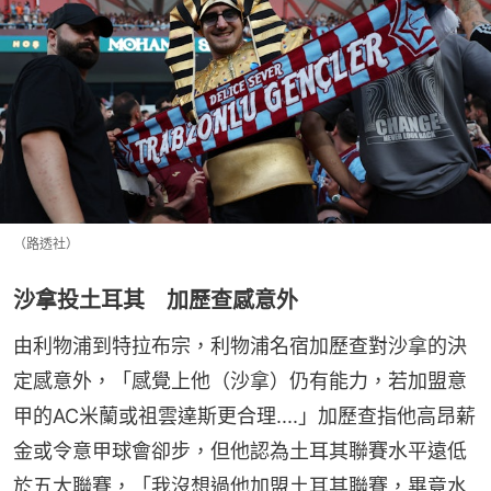
（路透社）
沙拿投土耳其 加歷查感意外
由利物浦到特拉布宗，利物浦名宿加歷查對沙拿的決
定感意外，「感覺上他（沙拿）仍有能力，若加盟意
甲的AC米蘭或祖雲達斯更合理....」加歷查指他高昂薪
金或令意甲球會卻步，但他認為土耳其聯賽水平遠低
於五大聯賽，「我沒想過他加盟土耳其聯賽，畢竟水