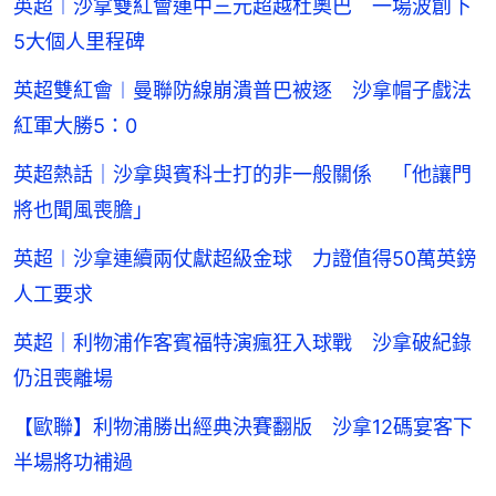
英超︱沙拿雙紅會連中三元超越杜奧巴 一場波創下
5大個人里程碑
英超雙紅會︱曼聯防線崩潰普巴被逐 沙拿帽子戲法
紅軍大勝5：0
英超熱話｜沙拿與賓科士打的非一般關係 「他讓門
將也聞風喪膽」
英超︱沙拿連續兩仗獻超級金球 力證值得50萬英鎊
人工要求
英超｜利物浦作客賓福特演瘋狂入球戰 沙拿破紀錄
仍沮喪離場
【歐聯】利物浦勝出經典決賽翻版 沙拿12碼宴客下
半場將功補過