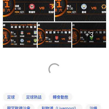
+
3
足球
足球熱話
轉會動態
穆罕默德沙拿
利物浦（Liverpool）
沙維