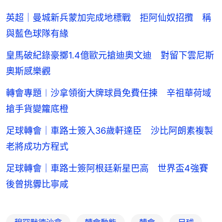
英超｜曼城新兵蒙加完成地標戰 拒阿仙奴招攬 稱
與藍色球隊有緣
皇馬破紀錄豪擲1.4億歐元搶迪奧文迪 對留下雲尼斯
奧斯感樂觀
轉會專題︱沙拿領銜大牌球員免費任揀 辛祖華荷域
搶手貨變籮底橙
足球轉會｜車路士簽入36歲軒達臣 沙比阿朗素複製
老將成功方程式
足球轉會｜車路士簽阿根廷新星巴高 世界盃4強賽
後曾挑釁比寧咸