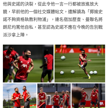
他與史諾的決裂，從此令他一言一行都被放進放大
鏡，早前他的一個社交媒體帖文，遭解讀為「揶揄史
諾不夠資格執教利物浦」，連名宿加歷查、曼聯名將
朗尼均罵他自私，甚至認為史諾不應在今晚的告別戰
派沙拿上陣。