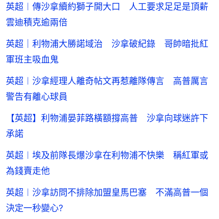
英超︱傳沙拿續約獅子開大口 人工要求足足是頂薪
雲迪積克逾兩倍
英超｜利物浦大勝諾域治 沙拿破紀錄 哥帥暗批紅
軍班主吸血鬼
英超︱沙拿經理人離奇帖文再惹離隊傳言 高普厲言
警告有離心球員
【英超】利物浦晏菲路橫額撐高普 沙拿向球迷許下
承諾
英超︱埃及前隊長爆沙拿在利物浦不快樂 稱紅軍或
為錢賣走他
英超︱沙拿訪問不排除加盟皇馬巴塞 不滿高普一個
決定一秒變心?