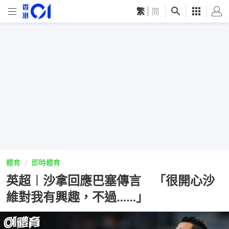
繁
|
简
體育
即時體育
英超︱沙拿回應巴塞傳言 「很開心沙
維對我有興趣，不過……」