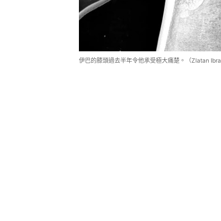
伊巴的膝頭過去半年令他承受極大痛楚。（Zlatan Ibrahim