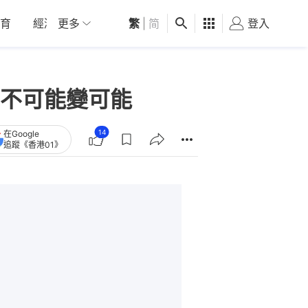
育
經濟
更多
01深圳
繁
觀點
|
简
健康
好食玩飛
登入
女
不可能變可能
14
在Google
追蹤《香港01》