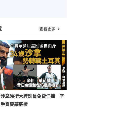
章
查看更多
︱沙拿領銜大牌球員免費任揀 辛
搶手貨變籮底橙