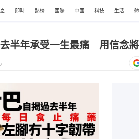
息
即時
熱榜
國際
中國
科技
生活
體
去半年承受一生最痛 用信念將
3