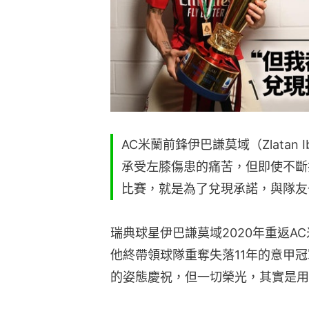
AC米蘭前鋒伊巴謙莫域（Zlatan 
承受左膝傷患的痛苦，但即使不斷
比賽，就是為了兌現承諾，與隊友
瑞典球星伊巴謙莫域2020年重返A
他終帶領球隊重奪失落11年的意甲
的姿態慶祝，但一切榮光，其實是用