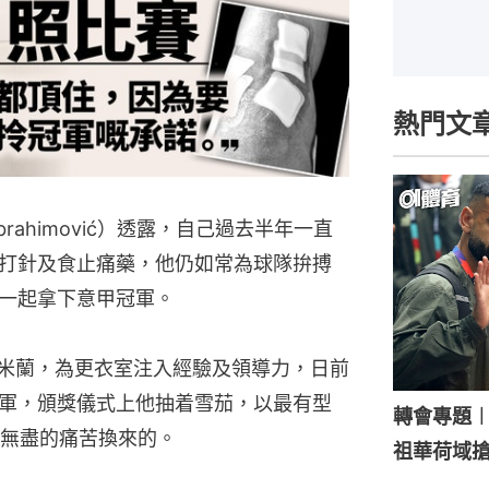
熱門文
Ibrahimović）透露，自己過去半年一直
打針及食止痛藥，他仍如常為球隊拚搏
一起拿下意甲冠軍。
C米蘭，為更衣室注入經驗及領導力，日前
冠軍，頒獎儀式上他抽着雪茄，以最有型
轉會專題
無盡的痛苦換來的。
祖華荷域