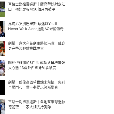
車路士對祖雲達斯｜薩高華妙射定江
山 梅迪歷相隔20個月再披甲
馬甸尼哭別巴里斯 球迷以You'll
Never Walk Alone送別AC米蘭傳奇
劍擊｜意大利花劍主將談港隊 陣容
更完整添經驗挑戰更大
關於伊雅娜的8件事 成功父母培育強
大心態 13歲赴西班牙師承拿度
劍擊｜蔡俊彥回望世錦未釋懷 失利
再燃鬥心 世一夢從玩笑漸變真
車路士對祖雲達斯｜各地藍軍球迷啟
德朝聖 一家大細支持愛隊