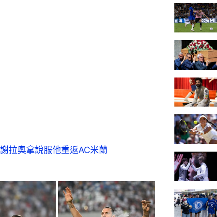
謝拉奧拿說服他重返AC米蘭