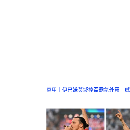
意甲｜伊巴謙莫域捧盃霸氣外露 感