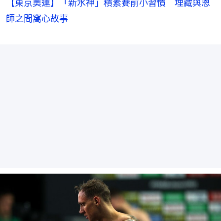
【東京奧運】「新水神」積素賽前小習慣 埋藏與恩
師之間窩心故事