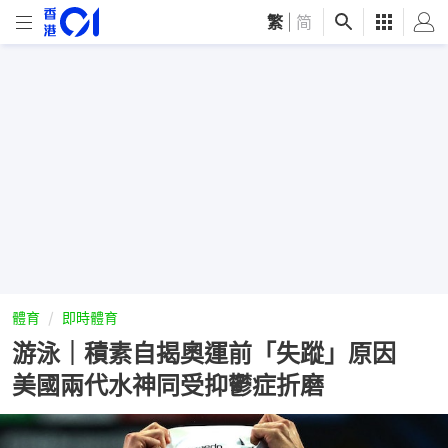
繁
|
简
體育
即時體育
游泳｜積素自揭奧運前「失蹤」原因
美國兩代水神同受抑鬱症折磨