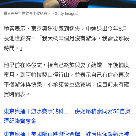
積素在今年世錦賽中途退賽。（Getty Images）
積素表示，東京奧運後感到迷失，中途退出今年6月
長池世錦賽，「我大概兩個月沒有游泳，我需要那段
時間。」
他早前在IG發文，指自己終於與妻子結婚一年後補度
蜜月，到阿帕拉契山徑行山，並表示自己有信心再次
平衡游泳與快樂，亦承諾會重返賽場，但目前未有確
實時間表。
東京奧運丨游水賽事煞科日 麥姬昂積素同寫50自奧
運紀錄齊奪金
東京奧運︱美國隊再跌游泳金牌 蛙后甩泳鏡新水神