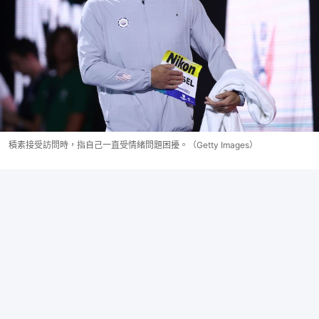
積素接受訪問時，指自己一直受情緒問題困擾。（Getty Images）