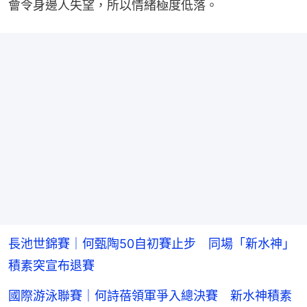
會令身邊人失望，所以情緒極度低落。
長池世錦賽｜何甄陶50自初賽止步 同場「新水神」
積素突宣布退賽
國際游泳聯賽｜何詩蓓領軍爭入總決賽 新水神積素