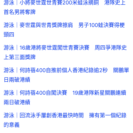
游泳｜小將麥世霆世青賽200米蛙泳摘銅 港隊史上
首名男將奪牌
游泳｜麥世霆與世青獎牌擦肩 男子100蛙決賽得梗
頸四
游泳｜16歲港將麥世霆闖世青賽決賽 周四爭港隊史
上第三面獎牌
游泳｜何詩蓓400自推前個人香港紀錄逾2秒 關鵬單
日兩破港績
游泳｜何詩蓓400自闖決賽 19歲港隊新星關鵬連續
兩日破港績
游泳｜回流泳手屢創香港最快時間 擁有第一個紀錄
的意義