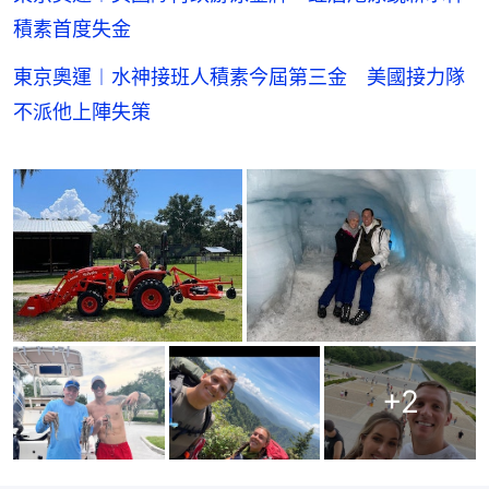
積素首度失金
東京奧運︱水神接班人積素今屆第三金 美國接力隊
不派他上陣失策
+
2