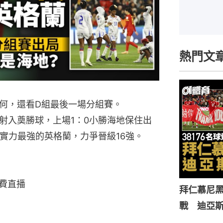
熱門文
何，還看D組最後一場分組賽。
射入奠勝球，上場1：0小勝海地保住出
實力最強的英格蘭，力爭晉級16強。
免費直播
拜仁慕尼黑
戰 迪亞