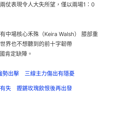
兩仗表現令人大失所望，僅以兩場1：0
核心禾殊（Keira Walsh） 膝部重
世界也不想聽到的前十字韌帶
中國肯定缺陣。
蘭強勢出擊 三線主力傷出有隱憂
有失 鏗鏘玫瑰飲恨後再出發