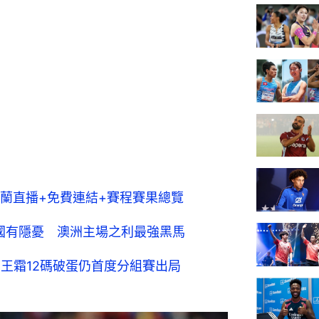
蘭直播+免費連結+賽程賽果總覽
美國有隱憂 澳洲主場之利最強黑馬
王霜12碼破蛋仍首度分組賽出局