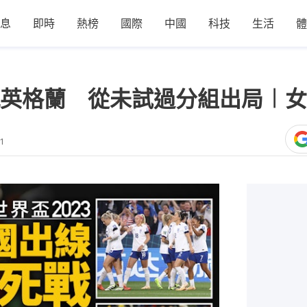
息
即時
熱榜
國際
中國
科技
生活
體
英格蘭 從未試過分組出局︱女子
1