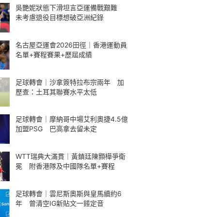
吳艷妮狀態下滑坦言亞運備戰艱難
未考慮退役目標想破亞洲紀錄
名古屋亞運會2026田徑｜香港運動員
名單+賽程賽果+歷屆成績
足球轉會｜沙拿簽特拉布宗兩年 加
歷查：土耳其聯賽水平太低
足球轉會｜摩納哥中場艾利奧捷4.5億
加盟PSG 巴高拿去留未定
WTT瑞典大滿貫｜黃鎮廷陳顥樺爭衛
冕 附香港隊及中國隊名單+賽程
足球轉會｜雲尼斯奧斯與皇馬續約6
年 曾清空IG新貼文一錘定音