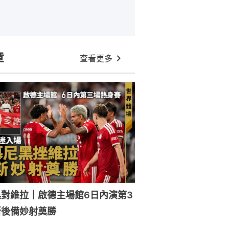
章
查看更多
對維拉｜啟德主場館6日內演第3
斯後備妙射奠勝