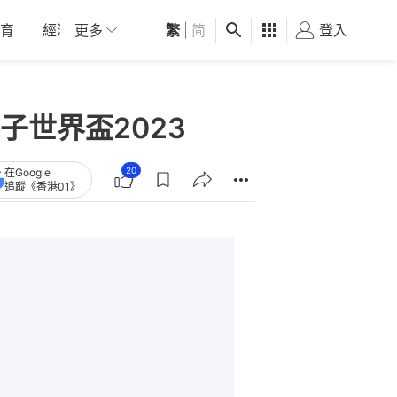
育
經濟
更多
01深圳
繁
觀點
|
简
健康
好食玩飛
登入
女
世界盃2023
20
在Google
追蹤《香港01》