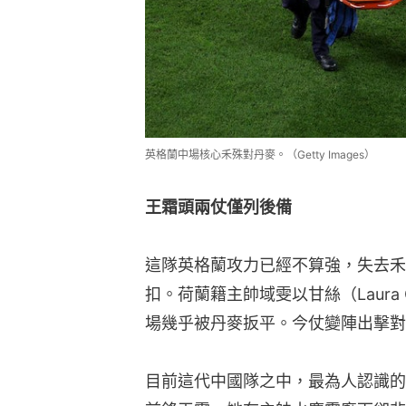
英格蘭中場核心禾殊對丹麥。（Getty Images）
王霜頭兩仗僅列後備
這隊英格蘭攻力已經不算強，失去禾
扣。荷蘭籍主帥域雯以甘絲（Laura
場幾乎被丹麥扳平。今仗變陣出擊對
目前這代中國隊之中，最為人認識的