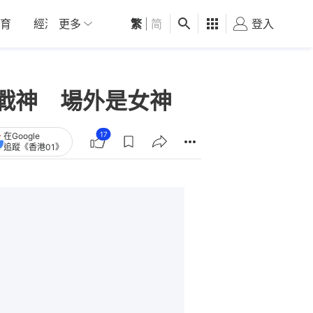
育
經濟
更多
01深圳
繁
觀點
|
简
健康
好食玩飛
登入
女
是戰神 場外是女神
17
在Google
追蹤《香港01》