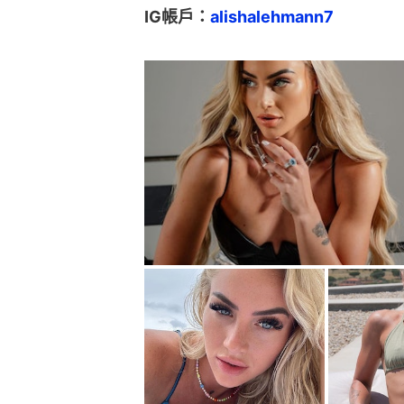
IG帳戶：
alishalehmann7