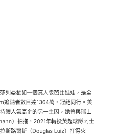
莎列曼猶如一個真人版芭比娃娃，是全
ram追隨者數目達1364萬，冠絕同行。美
持續人氣高企的另一主因，她曾與瑞士
hmann）拍拖，2021年轉投英超球隊阿士
爾斯（Douglas Luiz）打得火