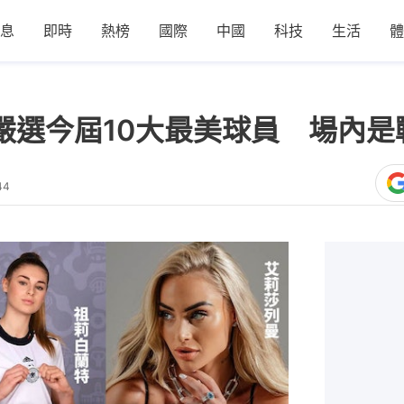
息
即時
熱榜
國際
中國
科技
生活
體
︱嚴選今屆10大最美球員 場內
44