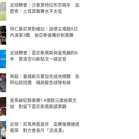
足球轉會｜沙拿簽特拉布宗兩年 加
歷查：土耳其聯賽水平太低
拜仁慕尼黑對維拉｜啟德主場館6日
內演第3戰 迪亞斯後備妙射奠勝
足球轉會｜雲尼斯奧斯與皇馬續約6
年 曾清空IG新貼文一錘定音
英超｜曼城新兵蒙加完成地標戰 拒
阿仙奴招攬 稱與藍色球隊有緣
皇馬破紀錄豪擲1.4億歐元搶迪奧文
迪 對留下雲尼斯奧斯感樂觀
足球｜尼馬再惹是非 盃賽後爆通道
衝突 對方會長斥「流浪漢」