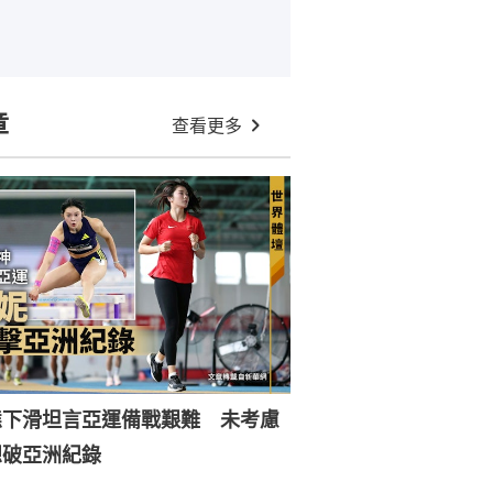
章
查看更多
態下滑坦言亞運備戰艱難 未考慮
想破亞洲紀錄