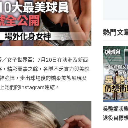
熱門文
盃／女子世界盃）7月20日在澳洲及新西
角逐，精彩賽事之餘，各隊不乏實力與美貌
神強悍，步出球場後的嬌柔美態展現女
們的Instagram連結。
吳艷妮狀
退役目標