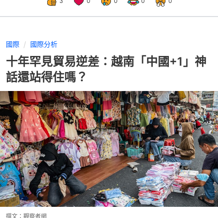
3
0
0
0
0
國際
國際分析
十年罕見貿易逆差：越南「中國+1」神
話還站得住嗎？
撰文：
觀察者網