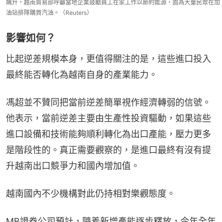
飆升，越南貿易部呼籲當地企業鼓勵員工在家工作以節約能源，圖為大量民眾在加
油站排隊購買汽油。（Reuters）
影響如何？
比起逆差規模本身，更值得關注的是，這些進口投入
最終能否轉化為越南自身的產業能力。
馮超並不贊同把當前逆差簡單視作經濟轉弱的信號。
他表示，當前逆差主要由生產性投資驅動，如果這些
進口設備和技術能夠順利轉化為出口產能，壓力更多
是階段性的。真正需要觀察的，是進口最終有沒有提
升越南出口競爭力和國內增加值。
越南國內不少機構對此仍持相對樂觀態度。
MB證券公司預計，隨着新增產能逐步釋放，今年全年