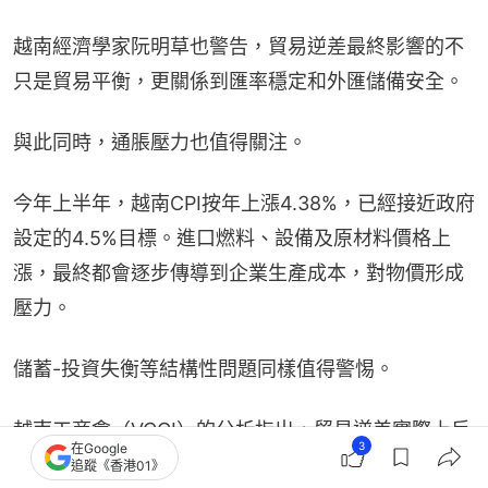
越南經濟學家阮明草也警告，貿易逆差最終影響的不
只是貿易平衡，更關係到匯率穩定和外匯儲備安全。
與此同時，通脹壓力也值得關注。
今年上半年，越南CPI按年上漲4.38%，已經接近政府
設定的4.5%目標。進口燃料、設備及原材料價格上
漲，最終都會逐步傳導到企業生產成本，對物價形成
壓力。
儲蓄-投資失衡等結構性問題同樣值得警惕。
越南工商會（VCCI）的分析指出，貿易逆差實際上反
3
在Google
映了儲蓄與投資之間的失衡。當投資擴張快於國民儲
追蹤《香港01》