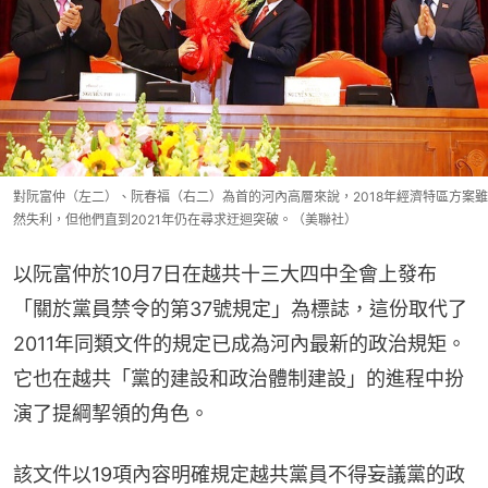
對阮富仲（左二）、阮春福（右二）為首的河內高層來說，2018年經濟特區方案雖
然失利，但他們直到2021年仍在尋求迂迴突破。（美聯社）
以阮富仲於10月7日在越共十三大四中全會上發布
「關於黨員禁令的第37號規定」為標誌，這份取代了
2011年同類文件的規定已成為河內最新的政治規矩。
它也在越共「黨的建設和政治體制建設」的進程中扮
演了提綱挈領的角色。
該文件以19項內容明確規定越共黨員不得妄議黨的政