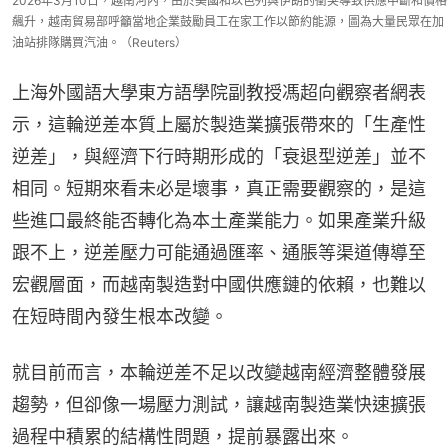
2026年3月10日，越南河內，由於美國和以色列與伊朗的衝突導致供應中斷和價格
飆升，越南貿易部呼籲當地企業鼓勵員工在家工作以節約能源，圖為大量民眾在加
油站排隊購買汽油。（Reuters）
上海外國語大學東方語學院副教授馮超向觀察者網表
示，這輪逆差本質上屬於製造業擴張帶來的「生產性
逆差」，與經濟下行時期形成的「衰退型逆差」並不
相同。短期來看未必是壞事，真正需要觀察的，是這
些進口最終能否轉化為本土產業能力。如果產業升級
跟不上，逆差壓力可能通過匯率、通脹等渠道傳導至
宏觀層面，而越南製造對中國供應鏈的依賴，也難以
在短時間內發生根本改變。
就目前而言，本輪逆差不足以改變越南經濟整體發展
趨勢，但卻像一場壓力測試，讓越南製造業快速擴張
過程中積累的結構性問題，提前暴露出來。