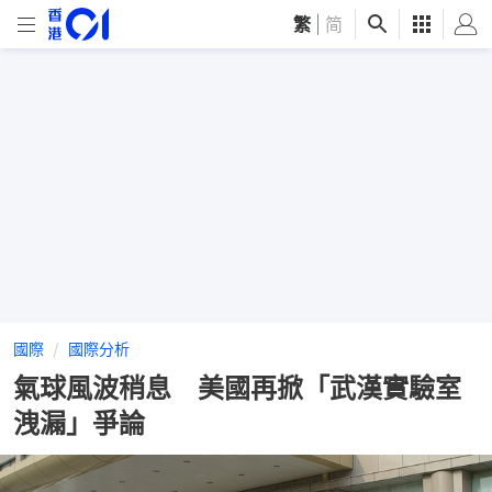
繁
|
简
國際
國際分析
氣球風波稍息 美國再掀「武漢實驗室
洩漏」爭論