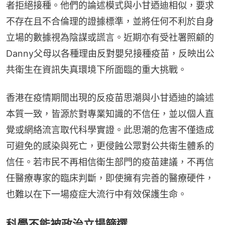
者拒絕接種。他們的論述模式與小甘迺迪相似，要求
不存在且不合倫理的證據標準，並將任何不利於自身
立場的數據視為陰謀或謊言。近期亦有受社署照顧的
Danny父母以各種理由反對嬰兒接種疫苗，反映出公
共衛生在資訊失真環境下所面臨的重大挑戰。
香港在疫情期間出現的反疫苗思潮與小甘迺迪的論述
本質一致，皆源於對專業知識的不信任，並以個人直
覺或網絡流言取代科學實證。此思潮的危害不僅造成
可避免的感染與死亡，更侵蝕公眾對公共衛生體系的
信任。若市民不再相信衛生部門的疫苗建議，不再信
任醫療專家的臨床判斷，即使擁有完善的醫療硬件，
也難以在下一場疫症大流行中有效保護生命。
科學不能被政治立場篩選