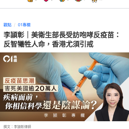
觀點
01專欄
李頴彰｜美衛生部長受訪咆哮反疫苗：
反智犧牲人命，香港尤須引戒
撰文：
李頴彰律師