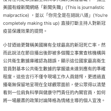
美國有線新聞網絡「新聞失職」(This is journalistic 
malpractice) ，並以「你完全是在胡說八道」(You’re 
completely making this up) 直接打斷主持人對新冠
疫苗保護效果的提問。
小甘迺迪更聲稱美國擁有全球最高的新冠死亡率，然
而此說法在節目播出後即被多個獨立事實查核機構與
公共衛生數據庫確認為錯誤，顯示這位國家最高衛生
官員對基本公共衛生數據的掌握遠未達到應有的準確
程度。這些言行不僅令現場工作人員錯愕，更透過直
播毫無保留地呈現在全球觀眾面前，使公眾得以清楚
看到一位肩負科學與健康守門責任的內閣官員，如何
將一場嚴肅的政策討論降格為情緒主導的個人宣洩。