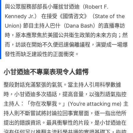
與公眾服務部部長小羅拔甘迺迪（Robert F.
Kennedy Jr.） 在接受《國情咨文》（State of the
Union) 節目主持人巴什（Dana Bash）的直播專訪
時，原本應聚焦於美國公共衛生政策的未來方向；然
而，訪談在開始不久便迅速偏離議程，演變成一場爆
發性而缺乏建設性的正面衝突。
小甘迺迪不專業表現令人錯愕
整段對話充滿緊張的氣氛。當主持人引用科學數據
時，小甘迺迪多次插話，提高音量，以強烈語氣指控
主持人：「你在攻擊我。」(You’re attacking me) 主
持人則不斷嘗試將討論拉回事實層面，逐一指出他所
提出的錯誤資訊。最具衝擊性的片段，是小甘迺迪在
沒有任何足以推翻主流科學共識的實證基礎下，指控