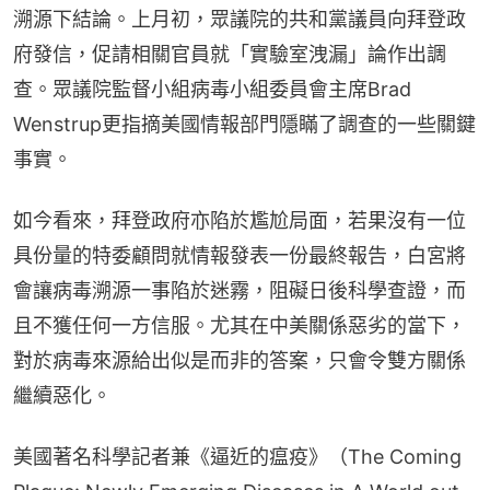
溯源下結論。上月初，眾議院的共和黨議員向拜登政
府發信，促請相關官員就「實驗室洩漏」論作出調
查。眾議院監督小組病毒小組委員會主席Brad 
Wenstrup更指摘美國情報部門隱瞞了調查的一些關鍵
事實。
如今看來，拜登政府亦陷於尷尬局面，若果沒有一位
具份量的特委顧問就情報發表一份最終報告，白宮將
會讓病毒溯源一事陷於迷霧，阻礙日後科學查證，而
且不獲任何一方信服。尤其在中美關係惡劣的當下，
對於病毒來源給出似是而非的答案，只會令雙方關係
繼續惡化。
美國著名科學記者兼《逼近的瘟疫》（The Coming 