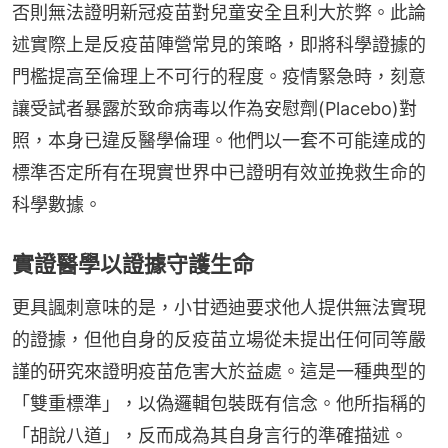
否則無法證明新冠疫苗對兒童安全且利大於弊。此論
述實際上是反疫苗陣營常見的策略，即將科學證據的
門檻提高至倫理上不可行的程度。疫情緊急時，刻意
讓受試者暴露於致命病毒以作為安慰劑(Placebo)對
照，本身已違反醫學倫理。他們以一套不可能達成的
標準否定所有在現實世界中已證明有效並挽救生命的
科學數據。
實證醫學以證據守護生命
更具諷刺意味的是，小甘迺迪要求他人提供無法實現
的證據，但他自身的反疫苗立場從未提出任何同等嚴
謹的研究來證明疫苗危害大於益處。這是一種典型的
「雙重標準」，以偽邏輯包裝既有信念。他所指稱的
「胡說八道」，反而成為其自身言行的準確描述。