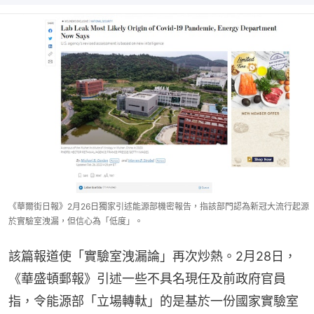
《華爾街日報》2月26日獨家引述能源部機密報告，指該部門認為新冠大流行起源
於實驗室洩漏，但信心為「低度」。
該篇報道使「實驗室洩漏論」再次炒熱。2月28日，
《華盛頓郵報》引述一些不具名現任及前政府官員
指，令能源部「立場轉軚」的是基於一份國家實驗室