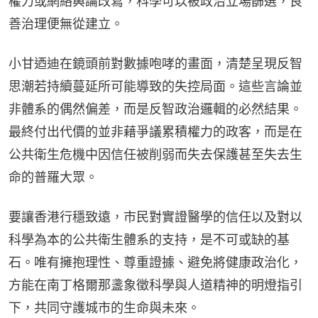
權力或網絡輿論改寫，科學可以被政治立場篩選，良
善治理便無從建立。
小甘迺迪在鏡頭前對數據咆哮的畫面，清楚呈現反智
思潮若持續蔓延所可能導致的失控局面。這些言論並
非體系的偶然偏差，而是反智政治邏輯的必然結果。
最終付出代價的並非藉爭議累積權力的政客，而是在
公共衛生危機中因信任被削弱而失去保護甚至失去生
命的普羅大眾。
要讓香港行穩致遠，市民對實證醫學的信任以及對以
科學為本的公共衛生體系的支持，是不可或缺的基
石。唯有擁抱理性、尊重證據、避免將健康政治化，
方能在南丁格爾那盞象徵科學與人道精神的明燈指引
下，共同守護城市的生命與未來。