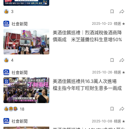
3
社會新聞
2025-10-23
精選 ★
美酒佳餚巡禮｜烈酒減稅後酒商降
價兩成 米芝蓮攤位料生意增50%
4
社會新聞
2025-10-26
精選 ★
美酒佳餚巡禮共16.3萬人次進場
檔主指今年旺丁旺財生意多一兩成
18
社會新聞
2025-10-08
精選 ★