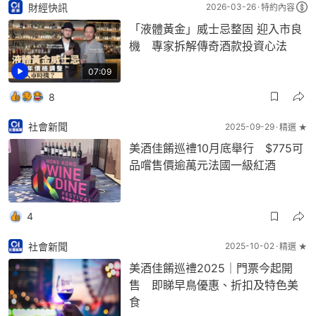
財經快訊
2026-03-26
特約內容
「液體黃金」威士忌整固 迎入市良
機 專家拆解傳奇酒款投資心法
07:09
8
社會新聞
2025-09-29
精選 ★
美酒佳餚巡禮10月底舉行 $775可
品嚐售價逾萬元法國一級紅酒
4
社會新聞
2025-10-02
精選 ★
美酒佳餚巡禮2025｜門票今起開
售 即睇早鳥優惠、折扣及特色美
食