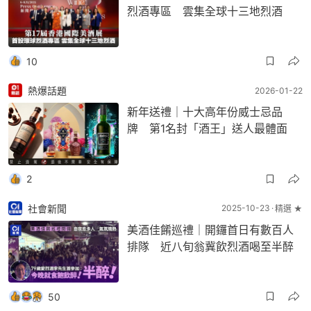
烈酒專區 雲集全球十三地烈酒
10
熱爆話題
2026-01-22
新年送禮｜十大高年份威士忌品
牌 第1名封「酒王」送人最體面
2
社會新聞
2025-10-23
精選 ★
美酒佳餚巡禮｜開鑼首日有數百人
排隊 近八旬翁冀飲烈酒喝至半醉
50