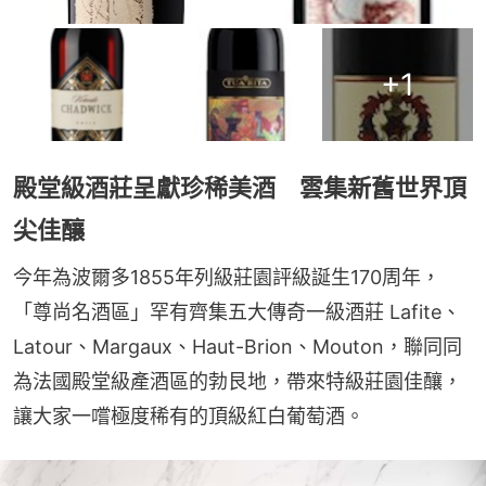
+
1
殿堂級酒莊呈獻珍稀美酒 雲集新舊世界頂
尖佳釀
今年為波爾多1855年列級莊園評級誕生170周年，
「尊尚名酒區」罕有齊集五大傳奇一級酒莊 Lafite、
Latour、Margaux、Haut-Brion、Mouton，聯同同
為法國殿堂級產酒區的勃艮地，帶來特級莊園佳釀，
讓大家一嚐極度稀有的頂級紅白葡萄酒。