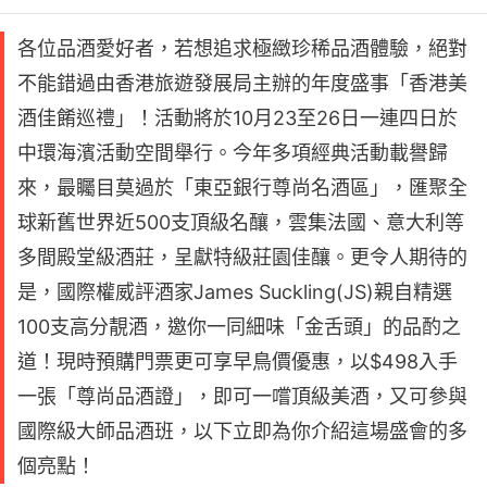
各位品酒愛好者，若想追求極緻珍稀品酒體驗，絕對
不能錯過由香港旅遊發展局主辦的年度盛事「香港美
酒佳餚巡禮」！活動將於10月23至26日一連四日於
中環海濱活動空間舉行。今年多項經典活動載譽歸
來，最矚目莫過於「東亞銀行尊尚名酒區」，匯聚全
球新舊世界近500支頂級名釀，雲集法國、意大利等
多間殿堂級酒莊，呈獻特級莊園佳釀。更令人期待的
是，國際權威評酒家James Suckling(JS)親自精選
100支高分靚酒，邀你一同細味「金舌頭」的品酌之
道！現時預購門票更可享早鳥價優惠，以$498入手
一張「尊尚品酒證」，即可一嚐頂級美酒，又可參與
國際級大師品酒班，以下立即為你介紹這場盛會的多
個亮點！