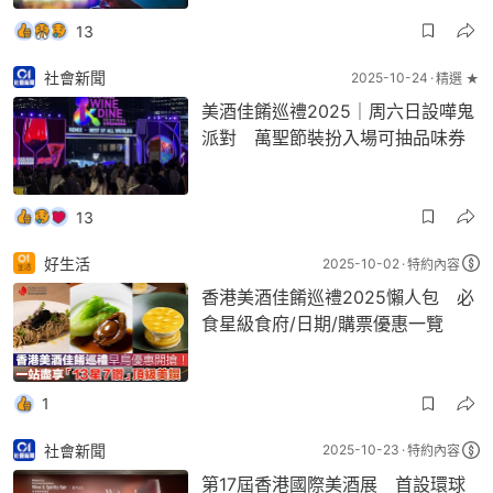
13
社會新聞
2025-10-24
精選 ★
美酒佳餚巡禮2025｜周六日設嘩鬼
派對 萬聖節裝扮入場可抽品味券
13
好生活
2025-10-02
特約內容
香港美酒佳餚巡禮2025懶人包 必
食星級食府/日期/購票優惠一覽
1
社會新聞
2025-10-23
特約內容
第17屆香港國際美酒展 首設環球