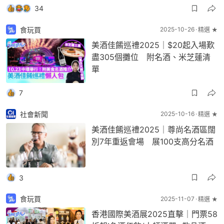
34
食玩買
2025-10-26
精選 ★
美酒佳餚巡禮2025｜$20起入場歎
盡305個攤位 附名酒、米芝蓮清
單
7
社會新聞
2025-10-16
精選 ★
美酒佳餚巡禮2025｜尊尚名酒區闊
別7年重返會場 展100支高分名酒
3
食玩買
2025-11-07
精選 ★
香港國際美酒展2025直擊｜門票58