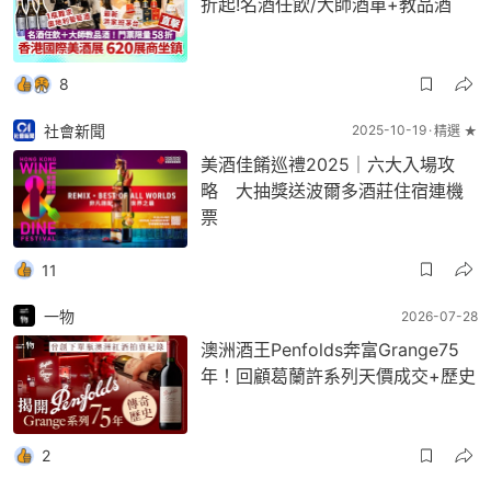
折起!名酒任飲/大師酒單+教品酒
8
社會新聞
2025-10-19
精選 ★
美酒佳餚巡禮2025｜六大入場攻
略 大抽獎送波爾多酒莊住宿連機
票
11
一物
2026-07-28
澳洲酒王Penfolds奔富Grange75
年！回顧葛蘭許系列天價成交+歷史
2