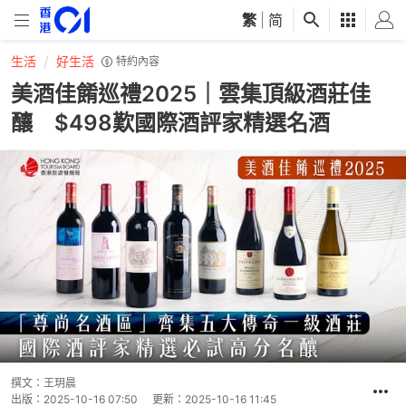
繁
|
简
生活
好生活
特約內容
美酒佳餚巡禮2025｜雲集頂級酒莊佳
釀 $498歎國際酒評家精選名酒
撰文：
王玥晨
出版：
2025-10-16 07:50
更新：
2025-10-16 11:45