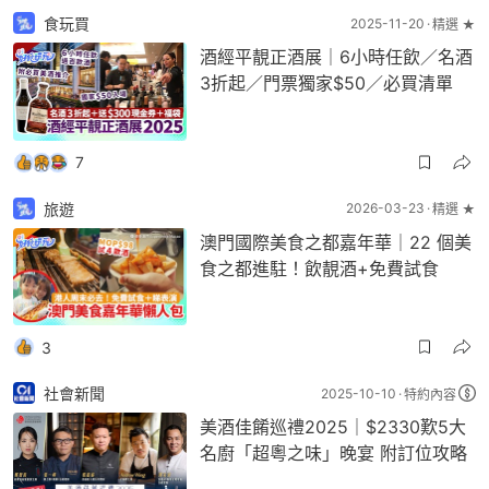
食玩買
2025-11-20
精選 ★
酒經平靚正酒展｜6小時任飲／名酒
3折起／門票獨家$50／必買清單
7
旅遊
2026-03-23
精選 ★
澳門國際美食之都嘉年華｜22 個美
食之都進駐！飲靚酒+免費試食
3
社會新聞
2025-10-10
特約內容
美酒佳餚巡禮2025｜$2330歎5大
名廚「超粵之味」晚宴 附訂位攻略