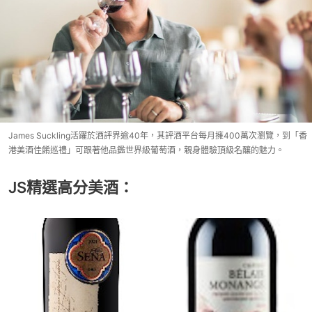
James Suckling活躍於酒評界逾40年，其評酒平台每月擁400萬次瀏覽，到「香
港美酒佳餚巡禮」可跟著他品鑑世界級葡萄酒，親身體驗頂級名釀的魅力。
JS精選高分美酒：