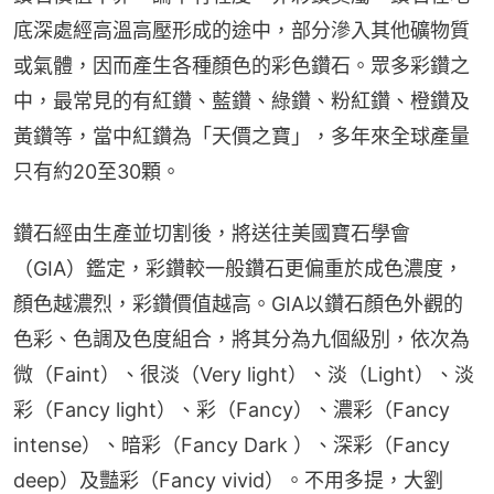
底深處經高溫高壓形成的途中，部分滲入其他礦物質
或氣體，因而產生各種顏色的彩色鑽石。眾多彩鑽之
中，最常見的有紅鑽、藍鑽、綠鑽、粉紅鑽、橙鑽及
黃鑽等，當中紅鑽為「天價之寶」，多年來全球產量
只有約20至30顆。
鑽石經由生產並切割後，將送往美國寶石學會
（GIA）鑑定，彩鑽較一般鑽石更偏重於成色濃度，
顏色越濃烈，彩鑽價值越高。GIA以鑽石顏色外觀的
色彩、色調及色度組合，將其分為九個級別，依次為
微（Faint）、很淡（Very light）、淡（Light）、淡
彩（Fancy light）、彩（Fancy）、濃彩（Fancy 
intense）、暗彩（Fancy Dark ）、深彩（Fancy 
deep）及豔彩（Fancy vivid）。不用多提，大劉