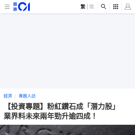
繁
|
简
經濟
專題人訪
【投資專題】粉紅鑽石成「潛力股」
業界料未來兩年勁升逾四成！