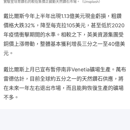
實驗室培育鑽石的較低售價正撼動天然鑽石市場。（Unsplash）
戴比爾斯今年上半年出現1.13億美元現金虧損，粗鑽
價格大跌32%，降至每克拉105美元，甚至低於2020
年疫情衝擊期間的水準。相較之下，英美資源集團受
銅價上漲帶動，整體基本獲利增長三分之一至40億美
元。
戴比爾斯上月已宣布暫停南非Venetia礦場生產。萬布
雷德估計，目前全球約五分之一的天然鑽石供應，將
在未來一年左右退出市場，而且能夠恢復生產的礦場
不多。