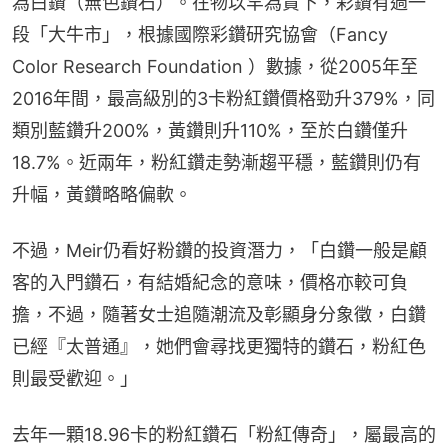
為白鑽（無色鑽石）。在物以罕為貴下，彩鑽有過一
段「大牛市」，根據國際彩鑽研究協會（Fancy 
Color Research Foundation ）數據，從2005年至
2016年間，最高級別的3卡粉紅鑽價格勁升379%，同
類別藍鑽升200%，黃鑽則升110%，至於白鑽僅升
18.7%。近兩年，粉紅鑽走勢漸趨平穩，藍鑽則仍有
升幅，黃鑽略略偏軟。
不過，Meir仍看好粉鑽的投資潛力，「白鑽一般是顧
客的入門鑽石，有結婚紀念的意味，價格亦較可負
擔，不過，隨著女士追隨潮流及彰顯身分象徵，白鑽
已經『太普通』，她們會尋找更獨特的鑽石，粉紅色
則最受歡迎。」
去年一顆18.96卡的粉紅鑽石「粉紅傳奇」，屬最高的