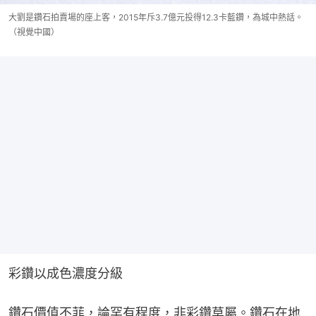
大劉是鑽石拍賣場的座上客，2015年斥3.7億元投得12.3卡藍鑽，為城中熱話。
（視覺中國）
彩鑽以成色濃度分級
鑽石價值不菲，論罕有程度，非彩鑽莫屬。鑽石在地