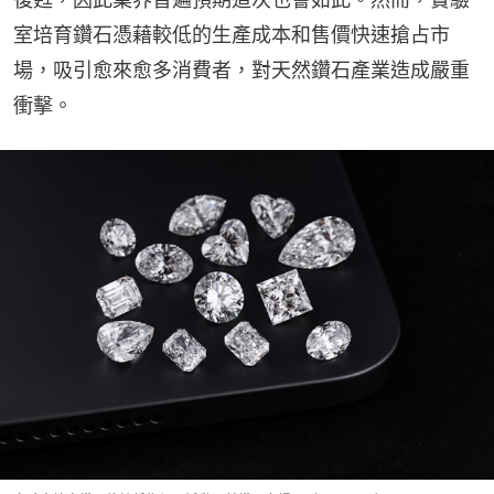
室培育鑽石憑藉較低的生產成本和售價快速搶占市
場，吸引愈來愈多消費者，對天然鑽石產業造成嚴重
衝擊。