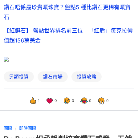
鑽石唔係最珍貴嘅珠寶？盤點5 種比鑽石更稀有嘅寶
石
【紅鑽石】 盤點世界排名前三位 「紅盾」每克拉價
值超156萬美金
另類投資
鑽石市場
投資攻略
1
0
0
0
0
國際
即時國際