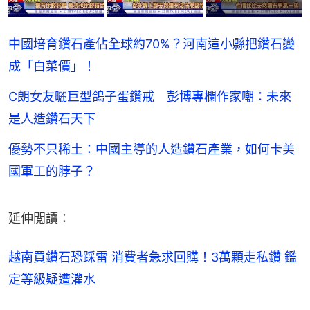
中國培育鑽石產佔全球約70%？河南這小縣把鑽石變
成「白菜價」！
C朗女友曬巨型鴿子蛋鑽戒 彭博專欄作家嘲：未來
是人造鑽石天下
優勢不只稀土：中國主導的人造鑽石產業，如何卡美
國軍工的脖子？
延伸閲讀：
越南買鑽石恐踩雷 消費者急求回購！3萬顆走私鑽 鑑
定等級疑遭灌水