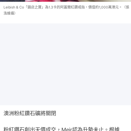
Leibish & Co「鎮店之寶」為1.3卡的阿蓋爾紅鑽戒指，價值約1,000萬港元。（張
浩維攝）
澳洲粉紅鑽石礦將關閉
粉紅鑽石創出天價成交，Meir認為升勢未止。根據