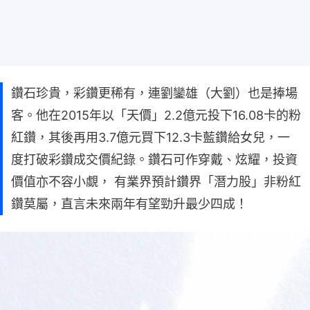
鑽石珍貴，彩鑽更稀有，連劉鑾雄（大劉）也是捧場
客。他在2015年以「天價」2.2億元投下16.08卡的粉
紅鑽，其後再用3.7億元買下12.3卡藍鑽給女兒，一
度打破彩鑽成交價紀錄。鑽石可作穿戴、炫耀，投資
價值亦不容小覷， 有業界預計鑽界「潛力股」非粉紅
鑽莫屬，直言未來兩年有望勁升最少四成！