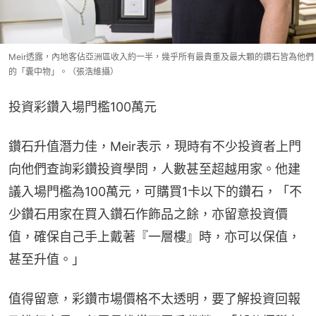
Meir透露，內地客佔亞洲區收入約一半，幾乎所有最貴重及最大顆的鑽石皆為他們
的「囊中物」。（張浩維攝）
投資彩鑽入場門檻100萬元
鑽石升值潛力佳，Meir表示，現時有不少投資者上門
向他們查詢彩鑽投資學問，人數甚至超越用家。他建
議入場門檻為100萬元，可購買1卡以下的鑽石，「不
少鑽石用家在買入鑽石作飾品之餘，亦留意投資價
值，確保自己手上戴著『一層樓』時，亦可以保值，
甚至升值。」
值得留意，彩鑽市場價格不太透明，要了解投資回報