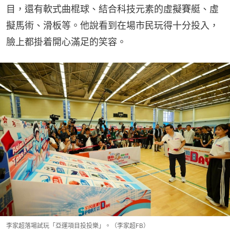
目，還有軟式曲棍球、結合科技元素的虛擬賽艇、虛
擬馬術、滑板等。他說看到在場市民玩得十分投入，
臉上都掛着開心滿足的笑容。
李家超落場試玩「亞運項目投投樂」。（李家超FB）