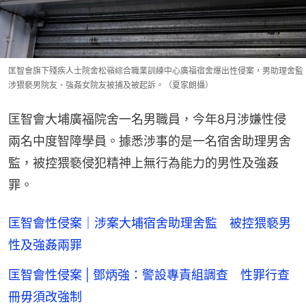
匡智會旗下殘疾人士院舍松嶺綜合職業訓練中心廣福宿舍爆出性侵案，男助理舍監
涉猥褻男院友、強姦女院友被捕及被起訴。（夏家朗攝）
匡智會大埔廣福院舍一名男職員，今年8月涉嫌性侵
兩名中度智障學員。據悉涉事的是一名宿舍助理男舍
監，被控猥褻侵犯精神上無行為能力的男性及強姦
罪。
匡智會性侵案｜涉案大埔宿舍助理舍監 被控猥褻男
性及強姦兩罪
匡智會性侵案 | 鄧炳強：警設專責組調查 性罪行查
冊毋須改強制