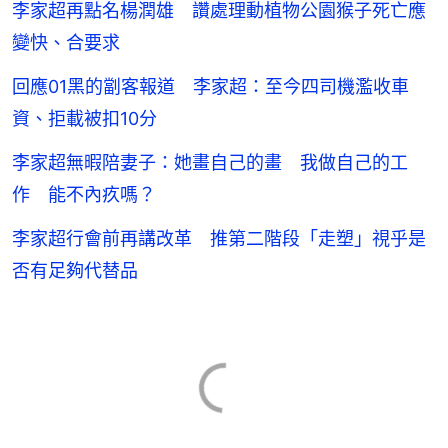
李家超再點名楊潤雄 讚處理動植物公園猴子死亡應
變快、合要求
回應01黑的劏客報道 李家超：至今四司機濫收車
資、拒載被扣10分
李家超無暇陪妻子：她畫自己的畫 我做自己的工
作 能不內疚嗎？
李家超行會前再講改革 推第二階段「走塑」視乎是
否有足夠代替品