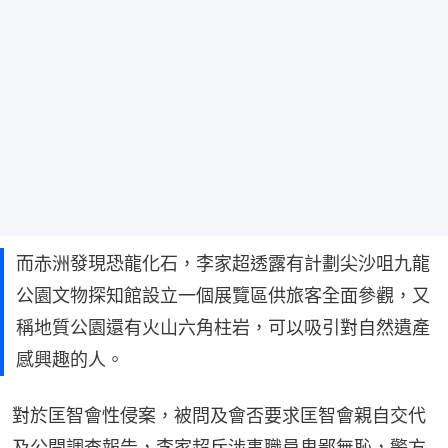
而赤洲發現恐龍化石，李家超透露有計劃尖沙咀九龍
公園文物探知館設立一個展覽區供旅客全面參觀，又
稱地質公園還有火山六角柱岩，可以吸引對自然遺產
感興趣的人。
對於匡智會性侵案，被問及會否要求匡智會親自交代
及公開調查報告，李家超斥涉事職員卑鄙無恥，警方