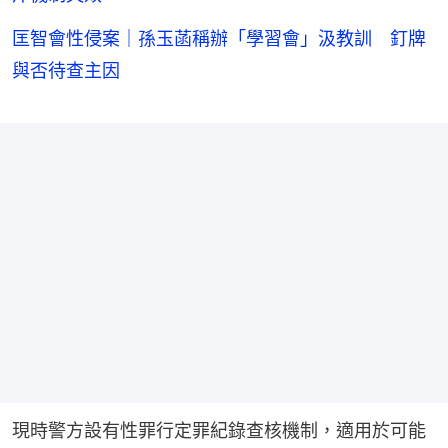
匡智會性侵案｜孫玉菡稱辦「學習會」汲教訓 釘牌
與否待查主因
現時警方設有性罪行定罪紀錄查核機制，適用於可能