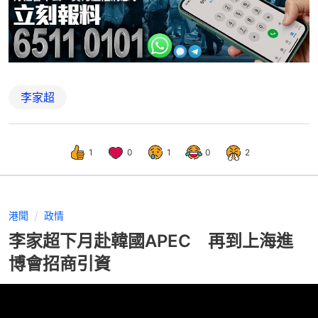
李家超
1
0
1
0
2
港聞
政情
李家超下月赴韓國APEC 再到上海進
博會招商引資