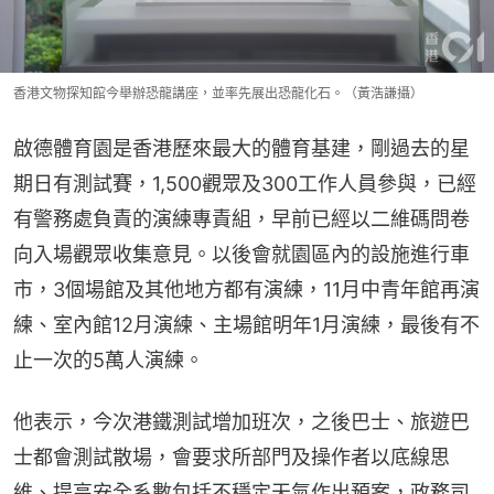
香港文物探知館今舉辦恐龍講座，並率先展出恐龍化石。（黃浩謙攝）
啟德體育園是香港歷來最大的體育基建，剛過去的星
期日有測試賽，1,500觀眾及300工作人員參與，已經
有警務處負責的演練專責組，早前已經以二維碼問卷
向入場觀眾收集意見。以後會就園區內的設施進行車
市，3個場館及其他地方都有演練，11月中青年館再演
練、室內館12月演練、主場館明年1月演練，最後有不
止一次的5萬人演練。
他表示，今次港鐵測試增加班次，之後巴士、旅遊巴
士都會測試散場，會要求所部門及操作者以底線思
維、提高安全系數包括不穩定天氣作出預案，政務司