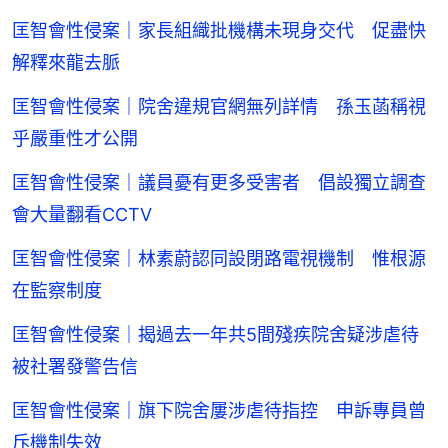
匡智會性侵案｜家長組織批機構未現身交代 促盡快
解釋來龍去脈
匡智會性侵案｜院舍違規官網無列詳情 孫玉菡稱視
乎嚴重性才公開
匡智會性侵案｜議員憂有更多受害者 倡設獨立調查
會大量翻看CCTV
匡智會性侵案｜林素蔚認同設閉路電視機制 惟根源
在監察制度
匡智會性侵案｜揭過去一年共5間殘疾院舍疑涉虐待
被社署發警告信
匡智會性侵案｜旗下院舍屢涉虐待指控 申訴專員曾
斥機制失效