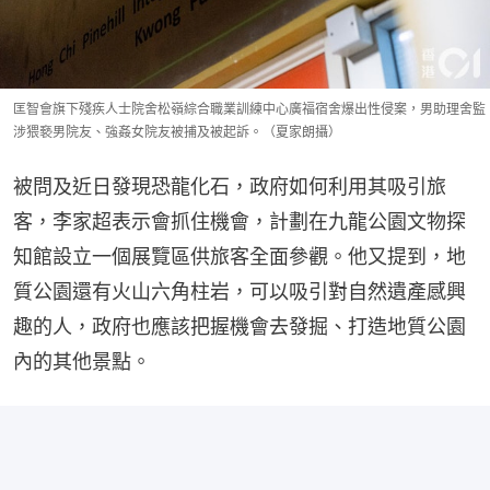
匡智會旗下殘疾人士院舍松嶺綜合職業訓練中心廣福宿舍爆出性侵案，男助理舍監
涉猥褻男院友、強姦女院友被捕及被起訴。（夏家朗攝）
被問及近日發現恐龍化石，政府如何利用其吸引旅
客，李家超表示會抓住機會，計劃在九龍公園文物探
知館設立一個展覽區供旅客全面參觀。他又提到，地
質公園還有火山六角柱岩，可以吸引對自然遺產感興
趣的人，政府也應該把握機會去發掘、打造地質公園
內的其他景點。