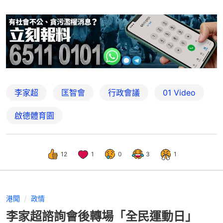
李家超
匡智會
行政會議
01 Video
啟德體育園
12
1
0
3
1
港聞
政情
李家超諮詢會後轉場「全民運動日」