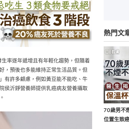
熱門文
發生率逐年遞增且有年輕化趨勢，但隨着
好，預後也多能維持正常生活品質。但
」有許多顧慮，例如黃豆能不能吃、牛
院侯沂錚營養師提供乳癌病友營養攝取
。
70歲男不
位置生致癌