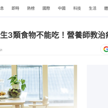
息
即時
熱榜
國際
中國
科技
生活
體
生3類食物不能吃！營養師教治
51