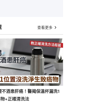
章
查看更多
煙不酒患肝癌！醫揭保溫杯漏洗1
物+正確清洗法