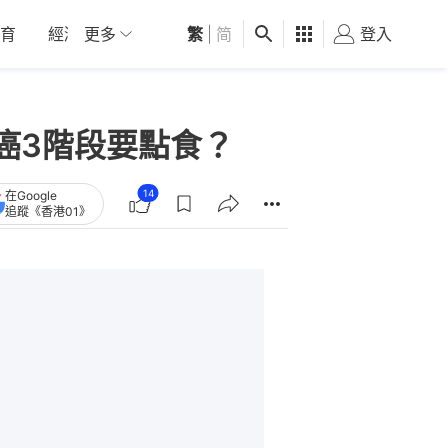
育
經濟
更多
01深圳
繁
觀點
|
简
健康
好食玩飛
登入
女
癌3階段要點食？
14
在Google
追蹤《香港01》