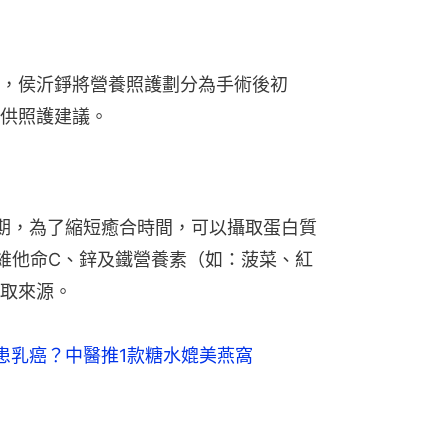
，侯沂錚將營養照護劃分為手術後初
供照護建議。
期，為了縮短癒合時間，可以攝取蛋白質
維他命C、鋅及鐵營養素（如：菠菜、紅
取來源。
患乳癌？中醫推1款糖水媲美燕窩