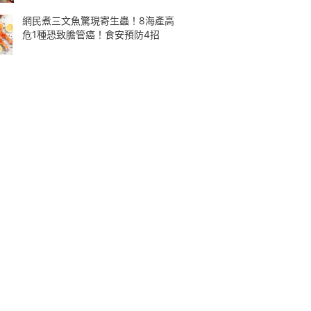
網民煮三文魚驚現寄生蟲！8海產高
危1種恐致膽管癌！食安預防4招