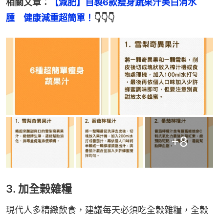
相關文章：
【減肥】自製6款瘦身蔬果汁美白消水
腫　健康減重超簡單！
👇👇👇
+
8
3. 加全榖雜糧
現代人多精緻飲食，建議每天必須吃全榖雜糧，全榖