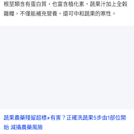
根莖類含有蛋白質，也富含植化素，蔬果汁加上全榖
雜糧，不僅能補充營養，還可中和蔬果的寒性。
蔬果農藥殘留超標≠有害？正確洗蔬果5步由1部位開
始 減攝農藥風險