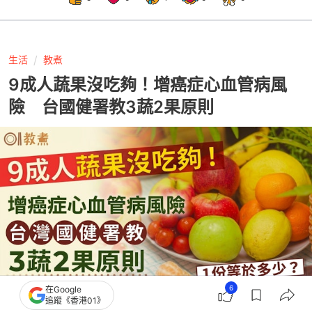
生活
教煮
9成人蔬果沒吃夠！增癌症心血管病風
險 台國健署教3蔬2果原則
6
在Google
追蹤《香港01》
撰文：
Heho健康