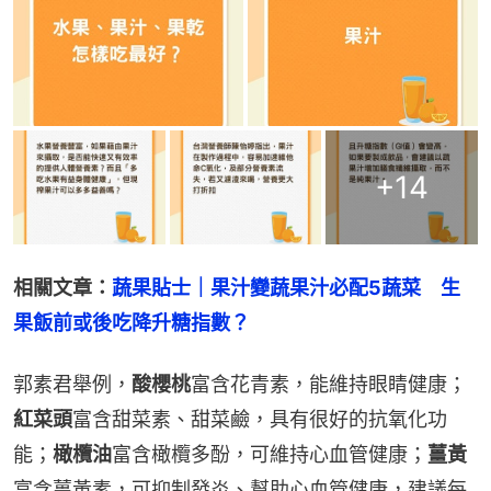
+
14
相關文章：
蔬果貼士｜果汁變蔬果汁必配5蔬菜　生
果飯前或後吃降升糖指數？
郭素君舉例，
酸櫻桃
富含花青素，能維持眼睛健康；
紅菜頭
富含甜菜素、甜菜鹼，具有很好的抗氧化功
能；
橄欖油
富含橄欖多酚，可維持心血管健康；
薑黃
富含薑黃素，可抑制發炎、幫助心血管健康，建議每