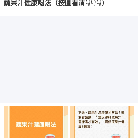
蔬果汁健康喝法（按圖看清👇👇👇）