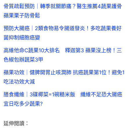
骨質疏鬆預防｜轉季就關節痛？醫生推薦4蔬果護骨
蘋果栗子防骨鬆
預防大腸癌｜2類食物易令腸道發炎！多吃蔬果養好
菌抑制細胞癌變
高維他命C蔬果10大排名 釋迦第3 蘋果沒上榜！三
色椒包辦蔬菜3甲
蘋果功效｜健脾開胃止咳潤肺 抗癌蔬果第1位！避免1
吃法功效大減
膳食纖維｜3碟椰菜=1碗糙米飯 纖維不足恐大腸癌
宜日吃多少蔬果?
延伸閲讀：