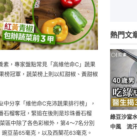
熱門文
養素，專家盤點常見「高維他命C」蔬果
水果榜冠軍，蔬菜榜上則以紅甜椒、黃甜椒
專頁ㄓ中分享「維他命C充沛蔬果排行榜」，
心番石榴奪冠，緊追在後則是珍珠番石榴
綠豆沙當
蔬菜區中除了各色彩椒外，第4～7名分別
中風 流
、豌豆苗65毫克，以及西蘭花63毫克。