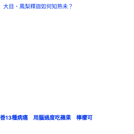
 大目、鳳梨釋迦如何知熟未？
善13種病痛　用腦過度吃蘋果　檸檬可