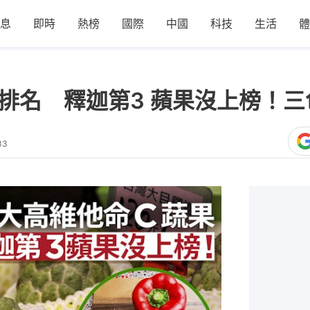
息
即時
熱榜
國際
中國
科技
生活
體
大排名 釋迦第3 蘋果沒上榜！
33