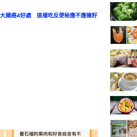
大腸癌4好處　這樣吃反便秘應不應連籽