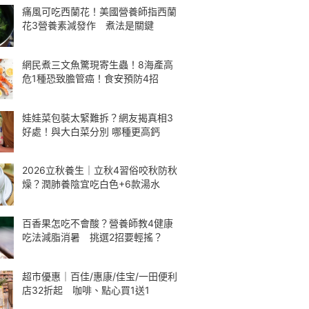
痛風可吃西蘭花！美國營養師指西蘭
花3營養素減發作 煮法是關鍵
網民煮三文魚驚現寄生蟲！8海產高
危1種恐致膽管癌！食安預防4招
娃娃菜包裝太緊難拆？網友揭真相3
好處！與大白菜分別 哪種更高鈣
2026立秋養生｜立秋4習俗咬秋防秋
燥？潤肺養陰宜吃白色+6款湯水
百香果怎吃不會酸？營養師教4健康
吃法減脂消暑 挑選2招要輕搖？
超市優惠｜百佳/惠康/佳宝/一田便利
店32折起 咖啡、點心買1送1