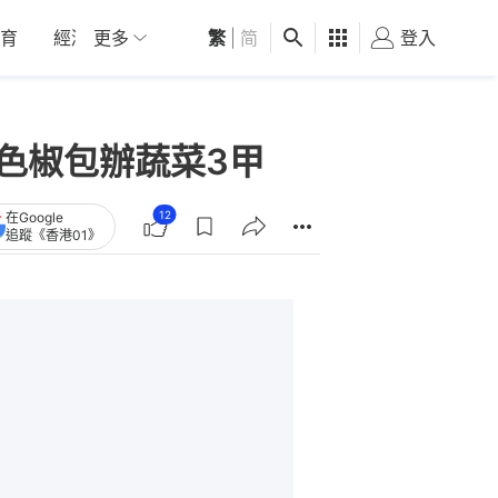
育
經濟
更多
01深圳
繁
觀點
|
简
健康
好食玩飛
登入
女
三色椒包辦蔬菜3甲
12
在Google
追蹤《香港01》