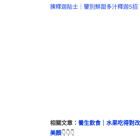
揀釋迦貼士｜鑒別鮮甜多汁釋迦5招
相關文章：
養生飲食｜水果吃得對改
美顏
👇👇👇