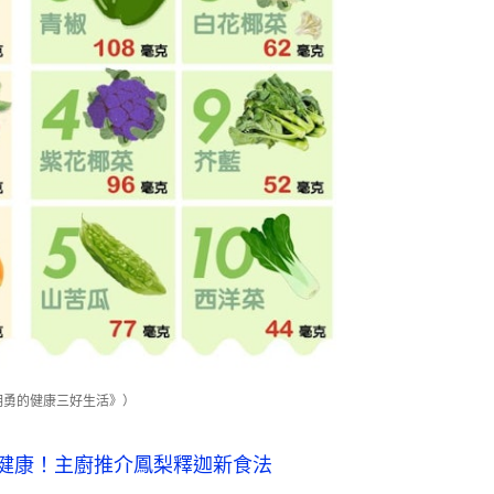
王明勇的健康三好生活》）
健康！主廚推介鳳梨釋迦新食法