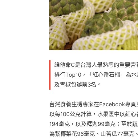
維他命C是台灣人最熟悉的重要營
排行Top10，「紅心番石榴」為
及青椒包辦前3名。
台灣食養生機專家在Facebook
以每100公克計算，水果區中以紅
194毫克，以及釋迦99毫克；至於
為紫椰菜花96毫克、山苦瓜77毫克