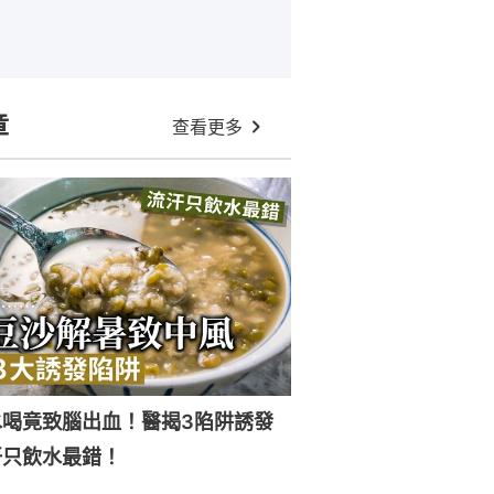
章
查看更多
水喝竟致腦出血！醫揭3陷阱誘發
汗只飲水最錯！