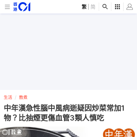
繁
|
简
生活
教煮
中年漢急性腦中風病逝疑因炒菜常加1
物？比抽煙更傷血管3類人慎吃