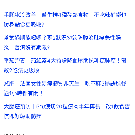
手腳冰冷改善｜醫生推4種發熱食物 不吃辣補鐵也
暖身點食更吸收?
茶葉過期能喝嗎？現2狀況勿飲防腹瀉肚痛急性腸
炎 普洱沒有期限?
番茄營養｜茄紅素4大益處降血壓助抗乳癌肺癌！醫
教2吃法更吸收
減肥｜法國女性易瘦體質非天生 吃不胖5秘訣進餐
逾1小時都有關！
大腸癌預防｜5旬漢切20粒瘜肉半年再長！改1飲食習
慣即好轉助防癌