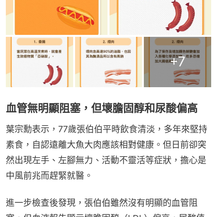
+
7
血管無明顯阻塞，但壞膽固醇和尿酸偏高
葉宗勳表示，77歲張伯伯平時飲食清淡，多年來堅持
素食，自認遠離大魚大肉應該相對健康。但日前卻突
然出現左手、左腳無力、活動不靈活等症狀，擔心是
中風前兆而趕緊就醫。
進一步檢查後發現，張伯伯雖然沒有明顯的血管阻