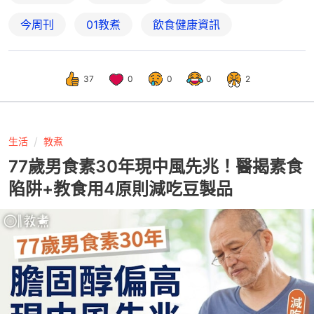
今周刊
01教煮
飲食健康資訊
37
0
0
0
2
生活
教煮
77歲男食素30年現中風先兆！醫揭素食
陷阱+教食用4原則減吃豆製品