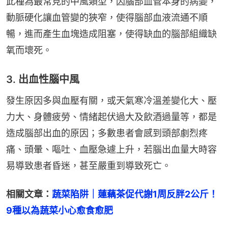
此種為最常見的中風類型，因腦部血管本身的病變，
動脈硬化讓血管變的狹窄，使得腦部血液流通不順
暢，進而產生血塊造成阻塞，使得缺血的腦部組織缺
氧而壞死。
3. 出血性腦中風
發生原因多與血壓有關，或天氣寒冷溫差變化大、壓
力大、身體疲勞、情緒起伏過大及飲酒過量等，都是
造成腦部出血的原因；多數患者會感到頭部劇烈疼
痛、頭暈、嘔吐、血壓急遽上升，若腦出血量大時容
易導致患者昏迷，甚至嚴重到導致死亡。
相關文章：
蔬菜陷阱｜蓮藕茶促代謝1周反胖2公斤！
9種以為蔬菜小心愈食愈肥