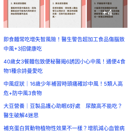
+
4
即食麵常吃增失智風險！醫生警告超加工食品傷腦致
中風+3招健康吃
40歲女3餐麵包致便秘醫揭6誘因小心中風！通便4食
物1種佘詩曼愛吃
中風症狀｜16歲少年補習時頭痛確診中風！5類人高
危+防中風3食物
​大豆營養｜豆製品護心助眠6好處 尿酸高不能吃？
醫生破解4迷思
補充蛋白質動物植物性效果不一樣？增肌減心血管病