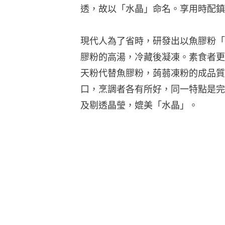
透，故以「水晶」命名。享用時配鎮
現代人為了省時，研發出以魚膠粉「
膠粉的高湯，冷藏後凝凍。素食者更
天粉代替魚膠粉，蒟蒻凍粉的成品質
口，烹調者各有所好，同一特點是完
及剔透晶瑩，媲美「水晶」。