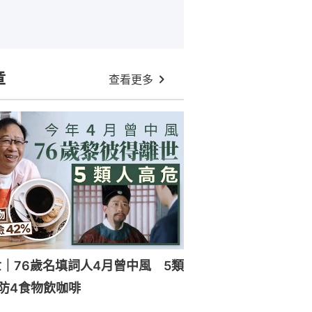
章
查看更多
｜76歲名填詞人4月曾中風 5類
防4食物飲咖啡