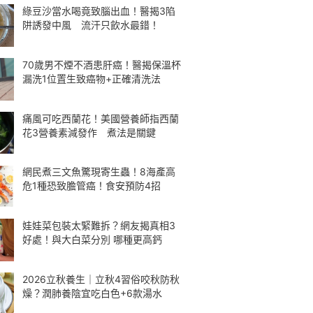
綠豆沙當水喝竟致腦出血！醫揭3陷
阱誘發中風 流汗只飲水最錯！
70歲男不煙不酒患肝癌！醫揭保溫杯
漏洗1位置生致癌物+正確清洗法
痛風可吃西蘭花！美國營養師指西蘭
花3營養素減發作 煮法是關鍵
網民煮三文魚驚現寄生蟲！8海產高
危1種恐致膽管癌！食安預防4招
娃娃菜包裝太緊難拆？網友揭真相3
好處！與大白菜分別 哪種更高鈣
2026立秋養生｜立秋4習俗咬秋防秋
燥？潤肺養陰宜吃白色+6款湯水