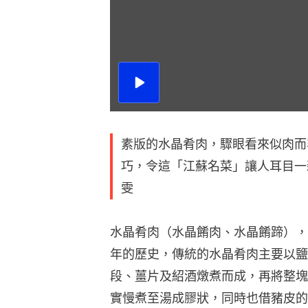
播
放
影
片
素版的水晶肴肉，驟眼看來似肉而
巧，令這「江蘇名菜」讓人耳目一
雯
水晶肴肉（水晶餚肉、水晶餚蹄），
年的歷史，傳統的水晶肴肉主要以鹽
段、薑片及紹酒燉煮而成，再將整塊
實慢煮至湯成膠狀，同時也借豬皮的