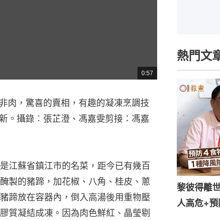
熱門文
0:57
總
共
時
間
非肉，驚喜的賣相，有趣的凝凍烹調技
新。攝錄︰張芷澄、馮嘉雯剪接：馮嘉
是江蘇省鎮江市的名菜，距今已有幾百
醃製的豬蹄，加花椒、八角、桂皮、蔥
黎彼得離世
豬蹄放在容器內，倒入高湯後用重物壓
人高危+預
膠質凝結成凍。因為肉色鮮紅、晶瑩剔