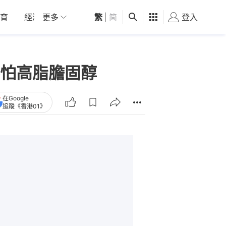
育
經濟
更多
01深圳
繁
觀點
|
简
健康
好食玩飛
登入
女
怕高脂膽固醇
在Google
追蹤《香港01》