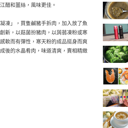
江醋和薑絲，風味更佳。
凝凍」，買隻鹹豬手拆肉，加入放了魚
創新，以菇菌扮豬肉，以蒟蒻凍粉或寒
感軟而有彈性，寒天粉的成品挺身而爽
成後的水晶肴肉，味道清爽，賣相精緻