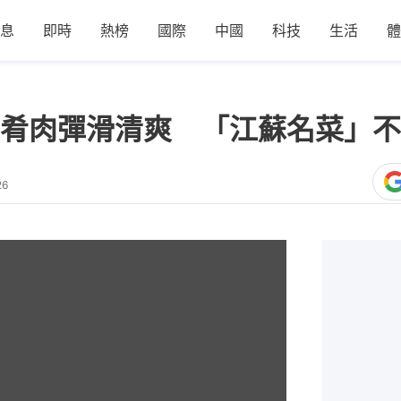
息
即時
熱榜
國際
中國
科技
生活
體
肴肉彈滑清爽 「江蘇名菜」不
26