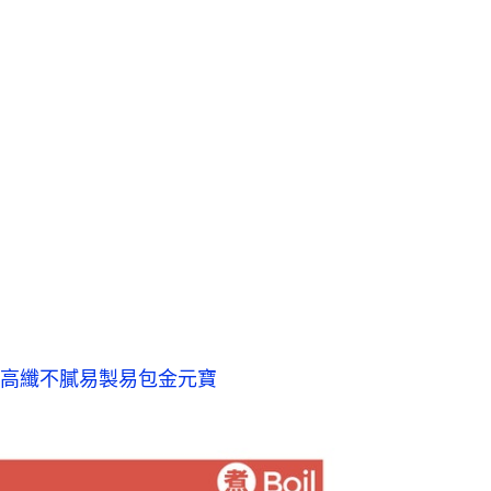
高纖不膩易製易包金元寶