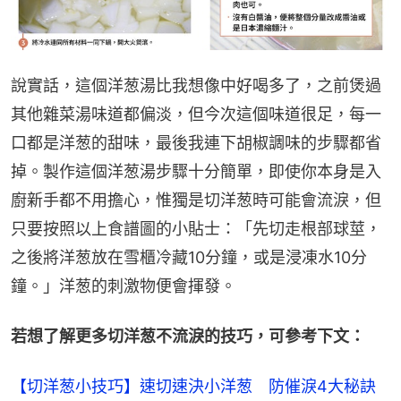
說實話，這個洋葱湯比我想像中好喝多了，之前煲過
其他雜菜湯味道都偏淡，但今次這個味道很足，每一
口都是洋葱的甜味，最後我連下胡椒調味的步驟都省
掉。製作這個洋葱湯步驟十分簡單，即使你本身是入
廚新手都不用擔心，惟獨是切洋葱時可能會流淚，但
只要按照以上食譜圖的小貼士：「先切走根部球莖，
之後將洋葱放在雪櫃冷藏10分鐘，或是浸凍水10分
鐘。」洋葱的刺激物便會揮發。
若想了解更多切洋葱不流淚的技巧，可參考下文：
【切洋葱小技巧】速切速決小洋葱　防催淚4大秘訣