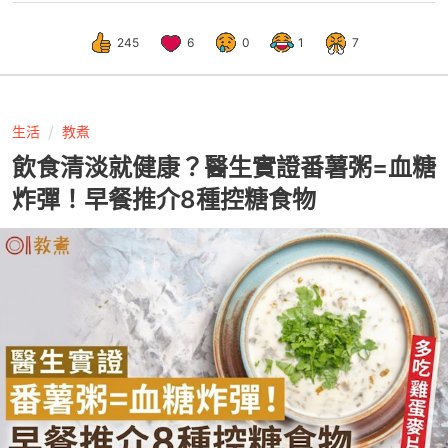
245
6
0
1
7
生活
教煮
飲食清淡就健康？醫生實證番薯粥=血糖
炸彈！早餐推介8種控糖食物