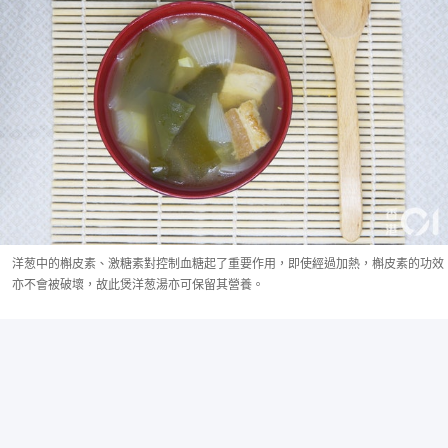
洋葱中的槲皮素、激糖素對控制血糖起了重要作用，即使經過加熱，槲皮素的功效
亦不會被破壞，故此煲洋葱湯亦可保留其營養。