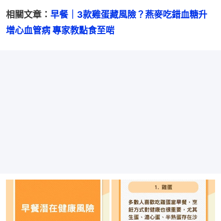
相關文章：
早餐｜3款雞蛋藏風險？燕麥吃錯血糖升
增心血管病 專家教點食至啱