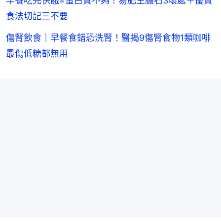
早餐吃完快餓=蛋白質不夠！易肥生膽石3壞處＋優質
食法切記三不要
傷腎飲食｜早餐食錯恐洗腎！醫揭9傷腎食物1類咖啡
最傷低糖都無用