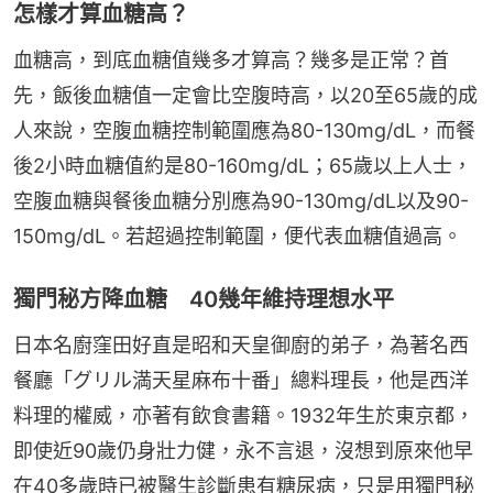
怎樣才算血糖高？
血糖高，到底血糖值幾多才算高？幾多是正常？首
先，飯後血糖值一定會比空腹時高，以20至65歲的成
人來說，空腹血糖控制範圍應為80-130mg/dL，而餐
後2小時血糖值約是80-160mg/dL；65歲以上人士，
空腹血糖與餐後血糖分別應為90-130mg/dL以及90-
150mg/dL。若超過控制範圍，便代表血糖值過高。
獨門秘方降血糖 40幾年維持理想水平
日本名廚窪田好直是昭和天皇御廚的弟子，為著名西
餐廳「グリル満天星麻布十番」總料理長，他是西洋
料理的權威，亦著有飲食書籍。1932年生於東京都，
即使近90歲仍身壯力健，永不言退，沒想到原來他早
在40多歲時已被醫生診斷患有糖尿病，只是用獨門秘