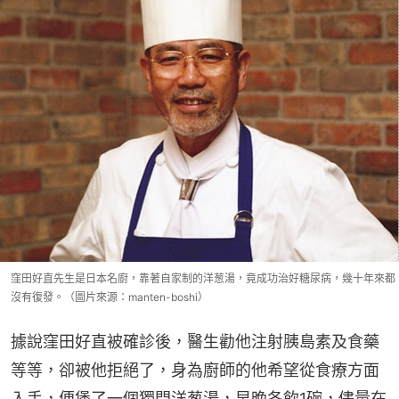
窪田好直先生是日本名廚，靠著自家制的洋葱湯，竟成功治好糖尿病，幾十年來都
沒有復發。（圖片來源：manten-boshi）
據說窪田好直被確診後，醫生勸他注射胰島素及食藥
等等，卻被他拒絕了，身為廚師的他希望從食療方面
入手，便煲了一個獨門洋葱湯，早晚各飲1碗，儘量在