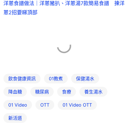
洋蔥食譜做法｜洋蔥豬扒、洋蔥湯7款簡易食譜 揀洋
蔥2招要睇頂部
飲食健康資訊
01教煮
保健湯水
降血糖
糖尿病
食療
養生湯水
01 Video
OTT
01‌ ‌Video‌ ‌OTT
新活道