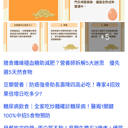
+
5
膳食纖維穩血糖助減肥？營養師拆解5大迷思 優先
選5天然食物
豆類營養｜防癌強骨助長壽降四高必吃！專家4招效
果倍增日吃多少?
糖尿病飲食｜全家吃炒麵確診糖尿病！醫揭1關鍵
100%中招5食物預防