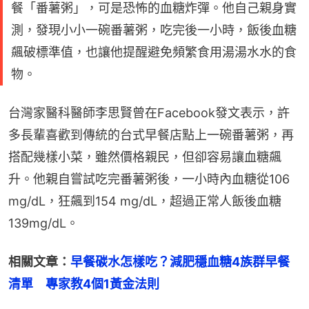
餐「番薯粥」，可是恐怖的血糖炸彈。他自己親身實
測，發現小小一碗番薯粥，吃完後一小時，飯後血糖
飆破標準值，也讓他提醒避免頻繁食用湯湯水水的食
物。
台灣家醫科醫師李思賢曾在Facebook發文表示，許
多長輩喜歡到傳統的台式早餐店點上一碗番薯粥，再
搭配幾樣小菜，雖然價格親民，但卻容易讓血糖飆
升。他親自嘗試吃完番薯粥後，一小時內血糖從106 
mg/dL，狂飆到154 mg/dL，超過正常人飯後血糖
139mg/dL。
相關文章：
早餐碳水怎樣吃？減肥穩血糖4族群早餐
清單　專家教4個1黃金法則