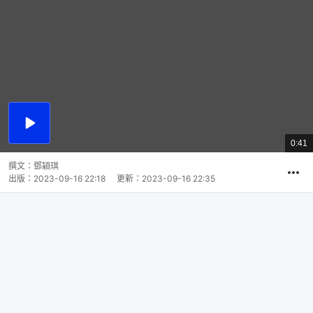
播
放
0:41
總
影
共
片
時
撰文：
鄧穎琪
間
出版：
2023-09-16 22:18
更新：
2023-09-16 22:35