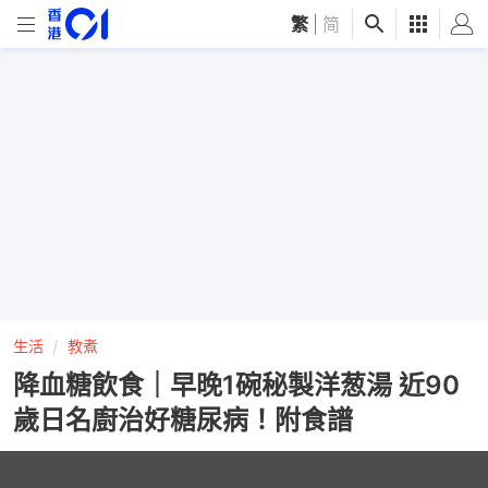
繁
|
简
生活
教煮
降血糖飲食｜早晚1碗秘製洋葱湯 近90
歲日名廚治好糖尿病！附食譜