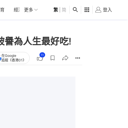
育
經濟
更多
01深圳
繁
觀點
|
简
健康
好食玩飛
登入
女
 被譽為人生最好吃!
11
在Google
追蹤《香港01》