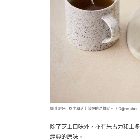
咖啡剛好可以中和芝士帶來的滯膩感。（IG@mr.cheesec
除了芝士口味外，亦有朱古力和士多
經典的原味。