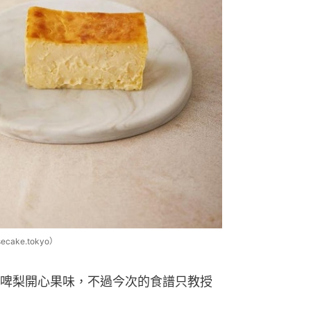
ake.tokyo）
啤梨開心果味，不過今次的食譜只教授