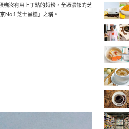
芝士蛋糕沒有用上丁點的麪粉，全憑濃郁的芝
No.1 芝士蛋糕」之稱。