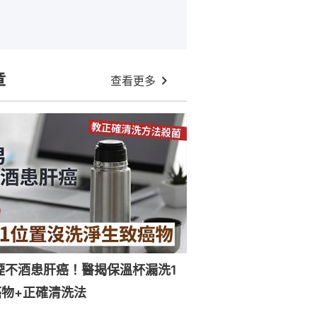
章
查看更多
煙不酒患肝癌！醫揭保溫杯漏洗1
物+正確清洗法