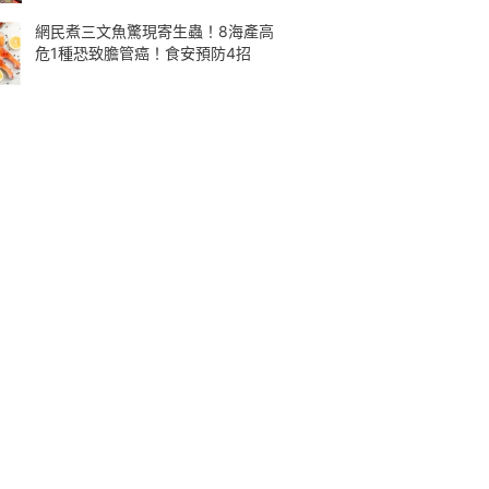
網民煮三文魚驚現寄生蟲！8海產高
危1種恐致膽管癌！食安預防4招