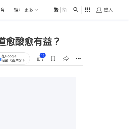
育
經濟
更多
01深圳
繁
觀點
|
简
健康
好食玩飛
登入
女
道愈酸愈有益？
16
在Google
追蹤《香港01》