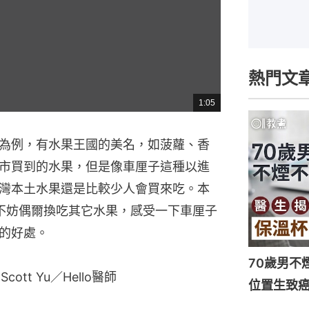
熱門文
1:05
總
共
時
間
為例，有水果王國的美名，如菠蘿、香
市買到的水果，但是像車厘子這種以進
灣本土水果還是比較少人會買來吃。本
不妨偶爾換吃其它水果，感受一下車厘子
的好處。
70歲男不
cott Yu／Hello醫師
位置生致癌