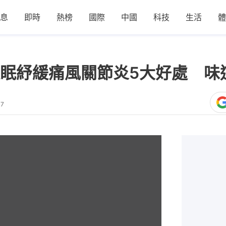
息
即時
熱榜
國際
中國
科技
生活
體
眠紓緩痛風關節炎5大好處 味
47