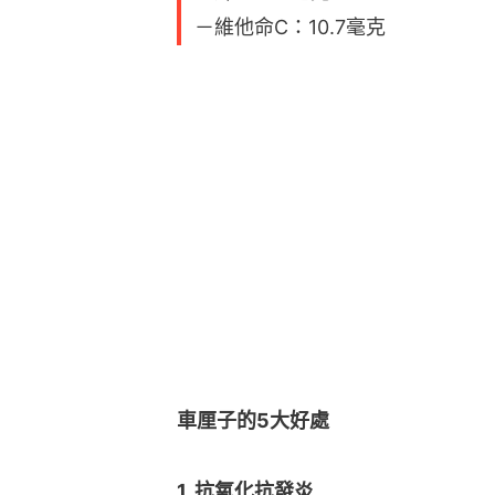
－維他命C：10.7毫克
車厘子的5大好處
1. 抗氧化抗發炎