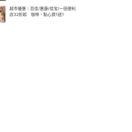
超市優惠｜百佳/惠康/佳宝/一田便利
店32折起 咖啡、點心買1送1