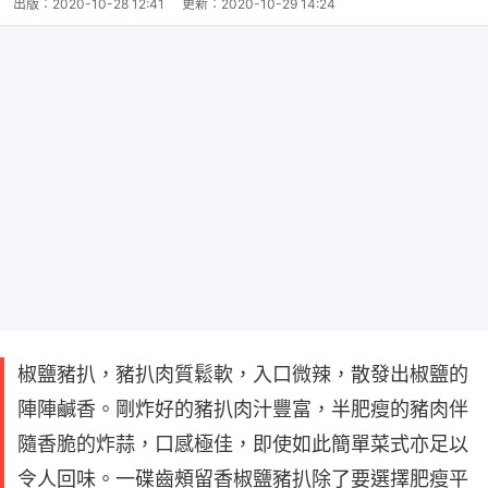
出版：
2020-10-28 12:41
更新：
2020-10-29 14:24
椒鹽豬扒，豬扒肉質鬆軟，入口微辣，散發出椒鹽的
陣陣鹹香。剛炸好的豬扒肉汁豐富，半肥瘦的豬肉伴
隨香脆的炸蒜，口感極佳，即使如此簡單菜式亦足以
令人回味。一碟齒頰留香椒鹽豬扒除了要選擇肥瘦平