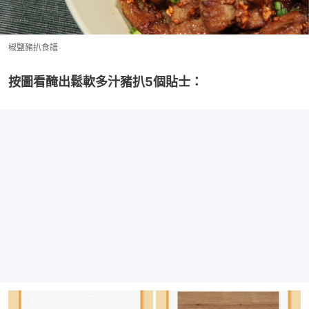
椒鹽豬扒食譜
按圖看醃出鬆軟多汁豬扒5個貼士：