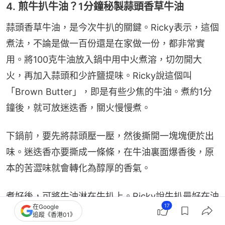
4. 煎牛扒牛油？1分鐘秘製蒜頭香草牛油
蒜頭香草牛油，是今次牛扒的關鍵。Ricky表示，這個
煮法，不論是做一百份還是在家做一份，都非常實
用。將100克牛油放入鍋中用中火煮溶，切勿開大
火，再加入蒜頭和少許鹽提味。Ricky說這個叫
「Brown Butter」，即是有些少焦的牛油。煮約1分
鐘後，就可放迷迭香，關火慢慢煮。
下鍋前，要先將蒜頭壓一壓，然後撕開一塊塊便於出
味。迷迭香亦要撕成一條條，在牛油裏面爆香後，原
本的苦澀味就會轉化為醇厚的香氣。
煮好後，可將牛油淋在牛扒上。Ricky說牛扒最好在油
17
在Google
裡面浸泡6至7分鐘，更入味。
追蹤《香港01》