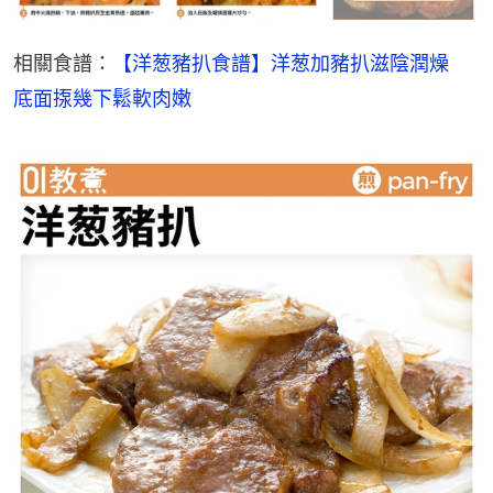
相關食譜：
【洋葱豬扒食譜】洋葱加豬扒滋陰潤燥　
底面揼幾下鬆軟肉嫩