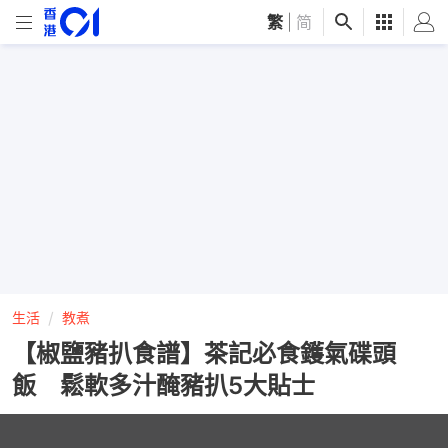
繁
|
简
生活
教煮
【椒鹽豬扒食譜】茶記必食鑊氣碟頭
飯 鬆軟多汁醃豬扒5大貼士