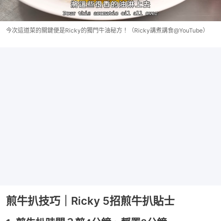
今次這道菜的關鍵便是Ricky的獨門牛油秘方！（Ricky講煮講食@YouTube）
煎牛扒技巧｜Ricky 5招煎牛扒貼士