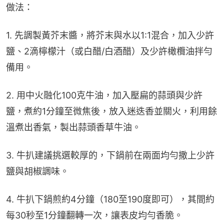
做法：
1. 先調製黃芥末醬，將芥末與水以1:1混合，加入少許
鹽、2滴檸檬汁（或白醋/白酒醋）及少許橄欖油拌勻
備用。
2. 用中火融化100克牛油，加入壓扁的蒜頭與少許
鹽，煮約1分鐘至微焦後，放入迷迭香並關火，利用餘
溫煮出香氣，製出蒜頭香草牛油。
3. 牛扒建議挑選較厚的，下鍋前在兩面均勻撒上少許
鹽與胡椒調味。
4. 牛扒下鍋煎約4分鐘（180至190度即可），其間約
每30秒至1分鐘翻轉一次，讓表皮均勻香脆。