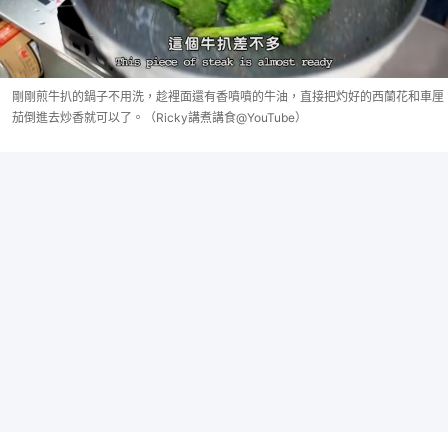
剛剛煎牛扒的鍋子不用洗，趁裡面還有香噴噴的牛油，直接把灼好的西蘭花和車厘
茄倒進去炒香就可以了。（Ricky講煮講食@YouTube）