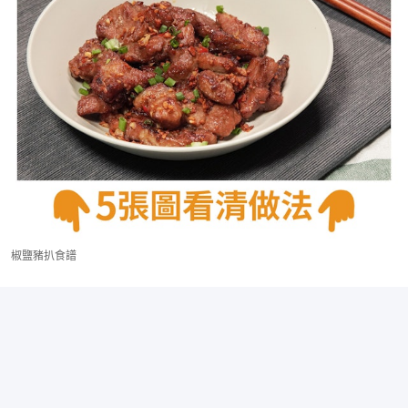
椒鹽豬扒食譜