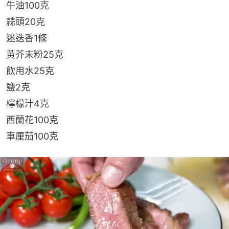
牛油100克
蒜頭20克
迷迭香1條
黃芥末粉25克
飲用水25克
鹽2克
檸檬汁4克
西蘭花100克
車厘茄100克