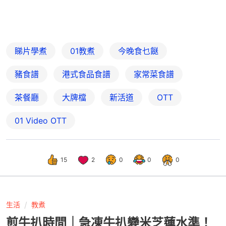
睇片學煮
01教煮
今晚食乜餸
豬食譜
港式食品食譜
家常菜食譜
茶餐廳
大牌檔
新活道
OTT
01‌ ‌Video‌ ‌OTT
15
2
0
0
0
生活
教煮
煎牛扒時間｜急凍牛扒變米芝蓮水準！