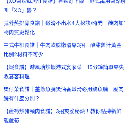
【XO醬炒魷魚仔食譜】香辣好下飯 港式萬用醬點解
叫「XO」醬？
蒜蓉蒸排骨食譜｜嫩滑不出水4大秘訣/時間 醃肉加1
物肉質更鬆化
中式牛柳食譜｜牛肉軟腍嫩滑靠3招 酸甜醬汁黃金
比例2材料不可少
【蝦食譜】避風塘炒蝦港式宴家菜 15分鐘簡單零失
敗宴客料理
煲仔菜食譜｜薑蔥魚腩煲油香嫩滑必用鯇魚腩 脆肉
鯇有什麼分別？
【蘆筍炒豬頸肉食譜】3招爽脆秘訣！教你點揀新鮮
靚蘆筍