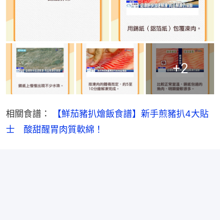
+
2
相關食譜： 
【鮮茄豬扒燴飯食譜】新手煎豬扒4大貼
士　酸甜醒胃肉質軟綿！