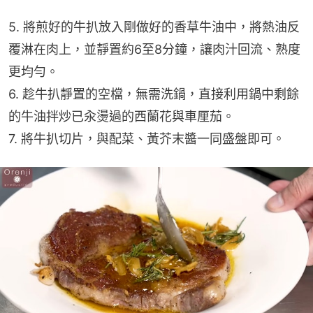
5. 將煎好的牛扒放入剛做好的香草牛油中，將熱油反
覆淋在肉上，並靜置約6至8分鐘，讓肉汁回流、熟度
更均勻。
6. 趁牛扒靜置的空檔，無需洗鍋，直接利用鍋中剩餘
的牛油拌炒已汆燙過的西蘭花與車厘茄。
7. 將牛扒切片，與配菜、黃芥末醬一同盛盤即可。