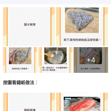
+
4
按圖看鍚紙做法︰