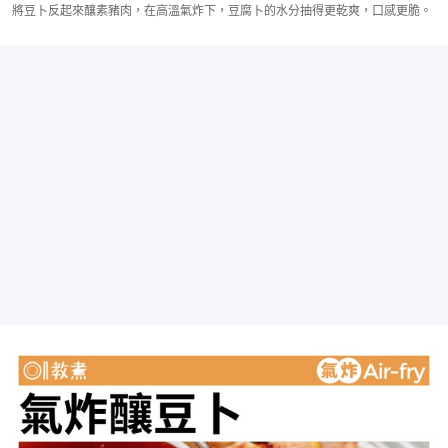
將豆卜反起來釀素豬肉，在高溫氣炸下，豆腐卜的水分抽得更乾爽，口感更脆。