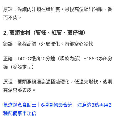
原理：先讓肉汁鎖在纖維裏，最後高温逼出油脂，香
而不柴。
2. 薯類食材（薯條、紅薯、薯仔塊）
錯誤：全程高温→外皮硬化、內部空心發乾
正確：140℃慢烤10分鐘（燜軟內部）+185℃烤5分
鐘（脆殼定型）
原理：薯類澱粉遇高温極速硬化，低温先燜軟，後期
高温只脆表皮。
氣炸鍋煮食貼士｜6種食物最合適 注意這3點再用2
種配備事半功倍