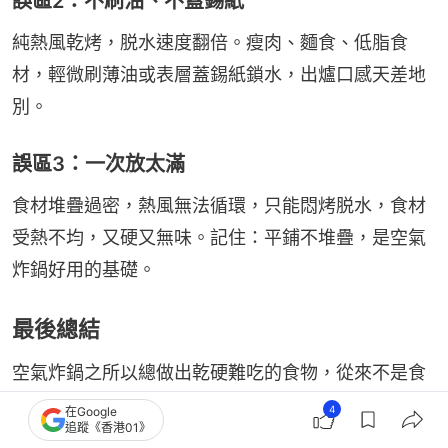
誤區2：不刷油、不蓋錫紙
純熱風乾烤，脱水速度翻倍。瘦肉、麵食、低脂食
材，輕微刷薄油或表層蓋錫紙鎖水，出爐口感天差地
別。
誤區3：一次放太滿
食材堆疊過密，熱風無法循環，只能悶烤脱水，食材
受熱不均，又硬又無味。記住：平鋪不堆疊，是空氣
炸鍋好用的基礎。
最後總結
空氣炸鍋之所以總做出乾硬難吃的食物，從來不是食
譜問題，也不是機器問題。核心就是不懂它的高速熱
4
在Google
追蹤《香港01》
風脱水原理，誤用了全程高温的烘烤邏輯。