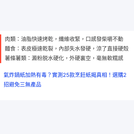
肉類：油脂快速烤乾，纖維收緊，口感發柴嚼不動
麵食：表皮極速乾裂，內部失水發硬，涼了直接硬殼
薯條薯類：澱粉脱水硬化，外硬裏空，毫無軟糯感
氣炸鍋紙加熱有毒？實測25款烹飪紙揭真相！選購2
招避免三無產品