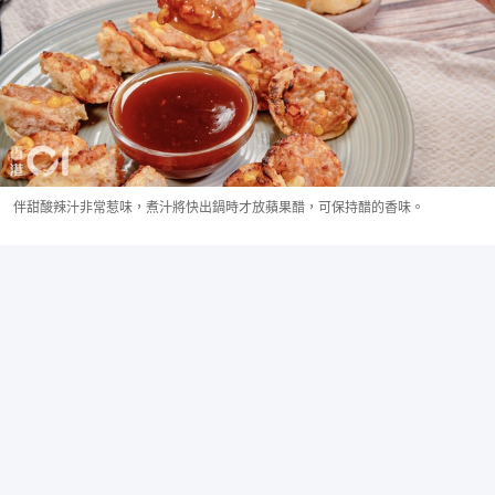
伴甜酸辣汁非常惹味，煮汁將快出鍋時才放蘋果醋，可保持醋的香味。