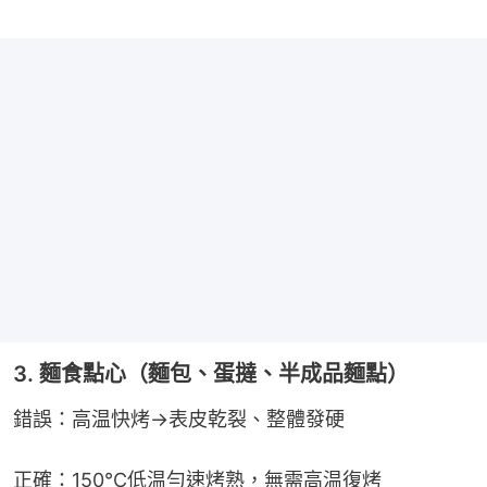
3. 麵食點心（麵包、蛋撻、半成品麵點）
錯誤：高温快烤→表皮乾裂、整體發硬
正確：150℃低温勻速烤熟，無需高温復烤