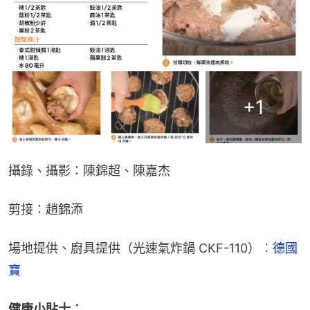
+
1
攝錄、攝影：陳錦超、陳嘉杰
剪接：趙錦添
場地提供、廚具提供（光速氣炸鍋 CKF-110）︰
德國
寶
健康小貼士︰