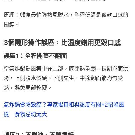
原理：麵食最怕強熱風脱水，全程低温是鬆軟口感的
關鍵。
3個隱形操作誤區，比温度錯用更毀口感
誤區1：全程開蓋不翻面
空氣炸鍋熱風集中在上部，底部熱量弱。長期單面烘
烤，上側脱水發硬、下側夾生，中途翻面能均勻受
熱，避免局部乾硬。
氣炸鍋食物致癌？專家揭真相與溫度有關+2招降風
險 食物忌切太大