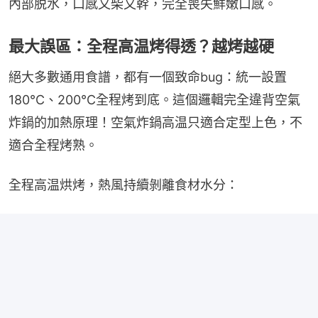
內部脱水，口感又柴又幹，完全喪失鮮嫩口感。
最大誤區：全程高温烤得透？越烤越硬
絕大多數通用食譜，都有一個致命bug：統一設置
180℃、200℃全程烤到底。這個邏輯完全違背空氣
炸鍋的加熱原理！空氣炸鍋高温只適合定型上色，不
適合全程烤熟。
全程高温烘烤，熱風持續剝離食材水分：