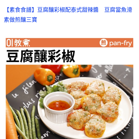
【素食食譜】豆腐釀彩椒配泰式甜辣醬　豆腐當魚滑
素做煎釀三寶