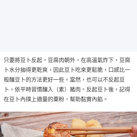
只要將豆卜反起，豆腐肉朝外，在高溫氣炸下，豆腐
卜水分抽得更乾爽，因此豆卜吃來更鬆脆，口感比一
般釀豆卜的方法更好一些。當然，也可以不反起豆
卜，依平時習慣釀入（素）豬肉。反起豆卜後，記得
在豆卜內撲上適量的粟粉，幫助黏實內餡。