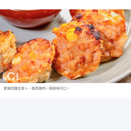
素豬肉釀豆腐卜，跟真豬肉一樣美味可口。