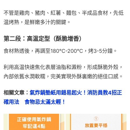
不管是雞肉、豬肉、紅薯、麵包、半成品食材，先低
温烤熟，是鮮嫩多汁的關鍵。
第二段：高温定型（酥脆增香）
食材熟透後，再調至180℃-200℃，烤3-5分鐘。
利用高温快速焦化表層油脂和澱粉，形成酥脆外殼，
內部依舊水潤軟糯，完美實現外酥裏嫩的絕佳口感。
相關文章：
氣炸鍋墊紙用錯易起火！消防員教4招正
確用法　食物忌太滿太輕！