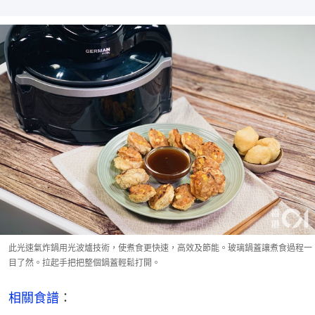
此光速氣炸鍋用光波爐技術，使煮食更快速，高效及節能。玻璃鍋蓋讓煮食過程一
目了然。拉起手把把整個鍋蓋輕鬆打開。
相關食譜
：