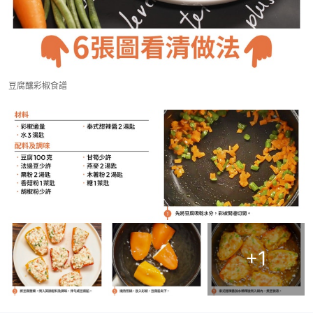
豆腐釀彩椒食譜
+
1