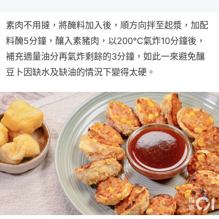
素肉不用撻，將醃料加入後，順方向拌至起漿，加配
料醃5分鐘，釀入素豬肉，以200°C氣炸10分鐘後，
補充適量油分再氣炸剩餘的3分鐘，如此一來避免釀
豆卜因缺水及缺油的情況下變得太硬。