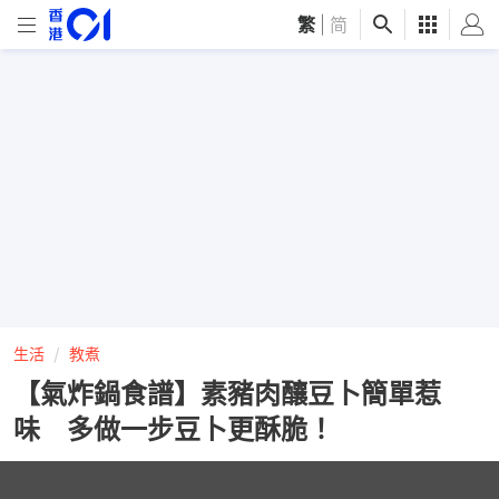
繁
|
简
生活
教煮
【氣炸鍋食譜】素豬肉釀豆卜簡單惹
味 多做一步豆卜更酥脆！