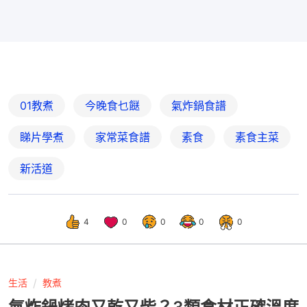
01教煮
今晚食乜餸
氣炸鍋食譜
睇片學煮
家常菜食譜
素食
素食主菜
新活道
4
0
0
0
0
生活
教煮