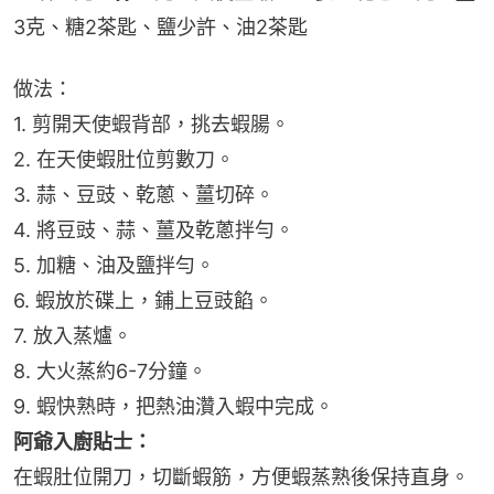
3克、糖2茶匙、鹽少許、油2茶匙
做法：
1. 剪開天使蝦背部，挑去蝦腸。
2. 在天使蝦肚位剪數刀。
3. 蒜、豆豉、乾蔥、薑切碎。
4. 將豆豉、蒜、薑及乾蔥拌勻。
5. 加糖、油及鹽拌勻。
6. 蝦放於碟上，鋪上豆豉餡。
7. 放入蒸爐。
8. 大火蒸約6-7分鐘。
9. 蝦快熟時，把熱油灒入蝦中完成。
阿爺入廚貼士：
在蝦肚位開刀，切斷蝦筋，方便蝦蒸熟後保持直身。