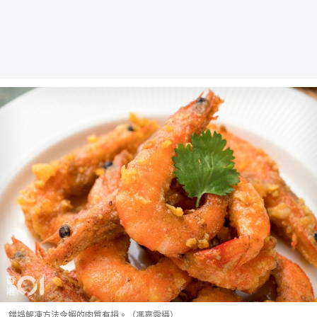
錯誤解凍方法令蝦的肉質有損。（馮嘉雯攝）