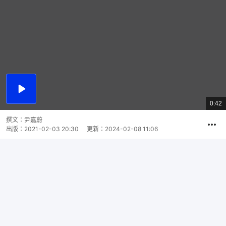
播
放
0:42
總
影
共
片
時
撰文：
尹嘉蔚
間
出版：
2021-02-03 20:30
更新：
2024-02-08 11:06