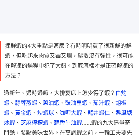
揀鮮蝦的4大重點是甚麼？有時明明買了很新鮮的鮮
蝦，但吃起來肉質又霉又爛，鬆散沒有彈性，很可能
在解凍的過程中犯了大錯。到底怎樣才是正確解凍的
方法？
過新年、過時過節，大排宴席上怎少得了蝦？
白灼
蝦
、
蒜蓉蒸蝦
、
蔥油蝦
、
豉油皇蝦
、
茄汁蝦
、
胡椒
蝦
、
黃金蝦
、
炒蝦球
、
咖喱大蝦
、
龍井蝦仁
、
避風塘
炒蝦
、
芝麻檸檬蝦
、
蒜香牛油蝦
……蝦的九大簋爭奇
鬥艷，裝點美味世界。在烹調蝦之前，一輪工夫要先