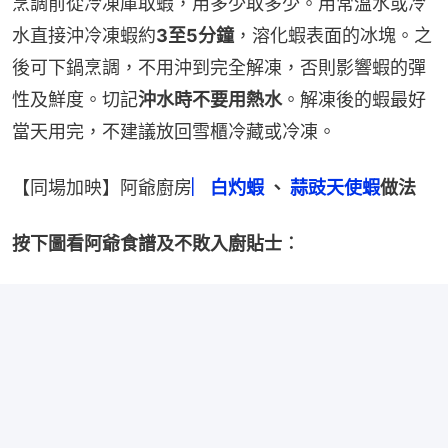
烹調前從冷凍庫取蝦，用多少取多少。用常溫水或冷
水直接沖冷凍蝦約
3至5分鐘
，溶化蝦表面的冰塊。之
後可下鍋烹調，不用沖到完全解凍，否則影響蝦的彈
性及鮮度。切記
沖水時不要用熱水
。解凍後的蝦最好
當天用完，不建議放回雪櫃冷藏或冷凍。
【同場加映】阿爺廚房
︳白灼蝦
 、 
蒜豉天使蝦
做法
按下圖看阿爺食譜及不敗入廚貼士︰