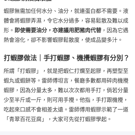
蝦膠無需加任何水分、油分，就連蛋白都不需要。液
體會將蝦膠弄濕，令它水分過多，容易鬆散及難以成
形。
即使需要油分，亦建議用肥豬肉代替
，因為它遇
熱會溶化，卻不影響蝦膠鬆散度，使成品變多汁。
打蝦膠做法｜手打蝦膠、機攪蝦膠有分別？
所謂「打蝦膠」，就是把蝦仁打爛至起膠，再塑型至
蝦丸或蝦餅等。雷師傅坦言，餐廳多數都用碎肉機攪
蝦膠，因為分量太多，難以次次都用手打，倘若分量
少至半斤或一斤，則可用手攪。他指，手打跟機攪，
吃起來口感不會相差太遠。雷師傅用蝦膠示範了一道
「青翠百花豆腐」，大家可先從打蝦膠學起。