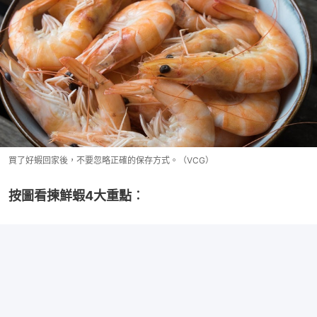
買了好蝦回家後，不要忽略正確的保存方式。（VCG）
按圖看揀鮮蝦4大重點︰