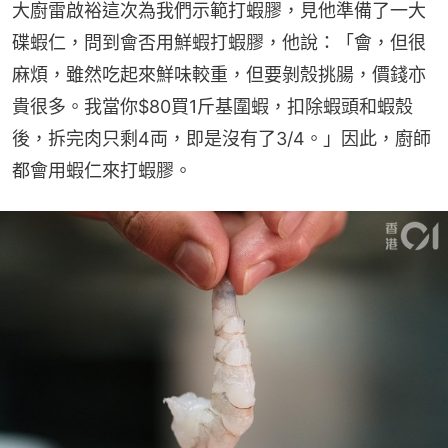
大廚雷啟裕這次為我們示範打蝦膠，見他準備了一大
碟蝦仁，問到會否用鮮蝦打蝦膠，他說：「會，但很
麻煩，雖然吃起來鮮味較重，但要剝殼挑腸，價錢亦
貴很多。我當你$80買1斤基圍蝦，扣除蝦頭和蝦殼
後，拆完肉只剩4両，即是沒有了3/4。」因此，廚師
都會用蝦仁來打蝦膠。