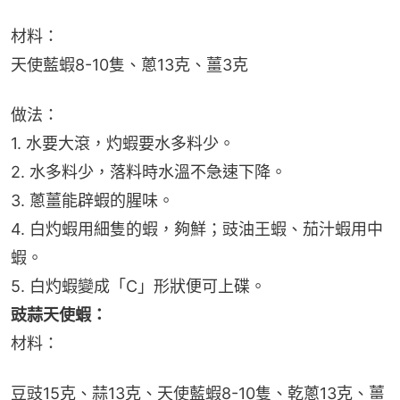
材料：
天使藍蝦8-10隻、蔥13克、薑3克
做法：
1. 水要大滾，灼蝦要水多料少。
2. 水多料少，落料時水溫不急速下降。
3. 蔥薑能辟蝦的腥味。
4. 白灼蝦用細隻的蝦，夠鮮；豉油王蝦、茄汁蝦用中
蝦。
5. 白灼蝦變成「C」形狀便可上碟。
豉蒜天使蝦：
材料：
豆豉15克、蒜13克、天使藍蝦8-10隻、乾蔥13克、薑