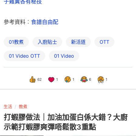
子雞翼各有秘技
參考資料︰
食譜自由配
01教煮
入廚貼士
新活道
OTT
01‌ ‌Video‌ ‌OTT
01 Video
62
1
1
6
1
生活
教煮
打蝦膠做法｜加油加蛋白係大錯？大廚
示範打蝦膠爽彈唔鬆散3重點