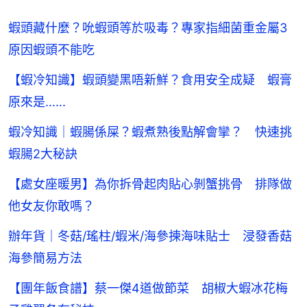
蝦頭藏什麼？吮蝦頭等於吸毒？專家指細菌重金屬3
原因蝦頭不能吃
【蝦冷知識】蝦頭變黑唔新鮮？食用安全成疑 蝦膏
原來是......
蝦冷知識｜蝦腸係屎？蝦煮熟後點解會攣？ 快速挑
蝦腸2大秘訣
【處女座暖男】為你拆骨起肉貼心剝蟹挑骨 排隊做
他女友你敢嗎？
辦年貨｜冬菇/瑤柱/蝦米/海參揀海味貼士 浸發香菇
海參簡易方法
【團年飯食譜】蔡一傑4道做節菜 胡椒大蝦冰花梅