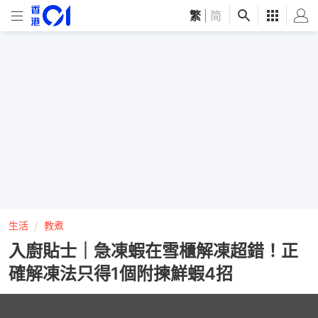
繁
|
简
生活
教煮
入廚貼士｜急凍蝦在雪櫃解凍超錯！正
確解凍法只得1個附揀鮮蝦4招