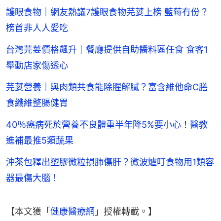
護眼食物｜網友熱議7護眼食物芫荽上榜 藍莓冇份？
榜首非人人愛吃
台灣芫荽價格飆升｜餐廳提供自助醬料區任食 食客1
舉動店家傷透心
芫荽營養｜與肉類共食能除腥解膩？富含維他命C膳
食纖維整腸健胃
40％癌病死於營養不良體重半年降5%要小心！醫教
進補最推5類蔬果
沖茶包釋出塑膠微粒損肺傷肝？微波爐叮食物用1類容
器最傷大腦！
【本文獲「
健康醫療網
」授權轉載。】