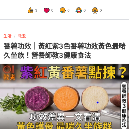
3
0
0
0
0
生活
教煮
番薯功效｜黃紅紫3色番薯功效黃色最啱
久坐族！營養師教3健康食法