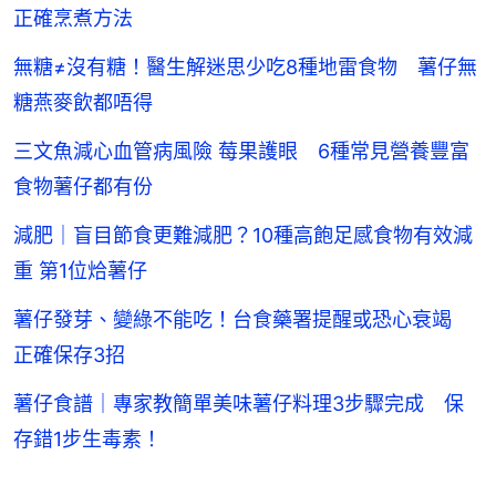
正確烹煮方法
無糖≠沒有糖！醫生解迷思少吃8種地雷食物 薯仔無
糖燕麥飲都唔得
三文魚減心血管病風險 莓果護眼 6種常見營養豐富
食物薯仔都有份
減肥｜盲目節食更難減肥？10種高飽足感食物有效減
重 第1位烚薯仔
薯仔發芽、變綠不能吃！台食藥署提醒或恐心衰竭
正確保存3招
薯仔食譜｜專家教簡單美味薯仔料理3步驟完成 保
存錯1步生毒素！