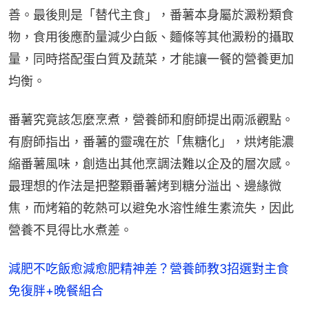
善。最後則是「替代主食」，番薯本身屬於澱粉類食
物，食用後應酌量減少白飯、麵條等其他澱粉的攝取
量，同時搭配蛋白質及蔬菜，才能讓一餐的營養更加
均衡。
番薯究竟該怎麼烹煮，營養師和廚師提出兩派觀點。
有廚師指出，番薯的靈魂在於「焦糖化」，烘烤能濃
縮番薯風味，創造出其他烹調法難以企及的層次感。
最理想的作法是把整顆番薯烤到糖分溢出、邊緣微
焦，而烤箱的乾熱可以避免水溶性維生素流失，因此
營養不見得比水煮差。
減肥不吃飯愈減愈肥精神差？營養師教3招選對主食
免復胖+晚餐組合