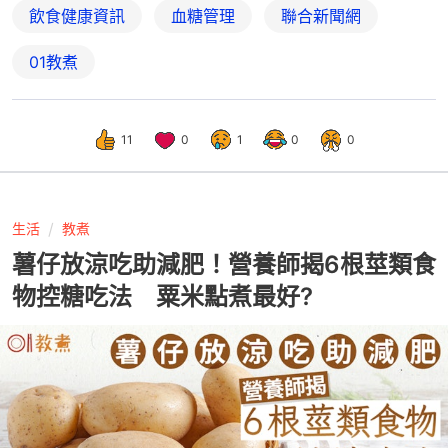
飲食健康資訊
血糖管理
聯合新聞網
01教煮
11
0
1
0
0
生活
教煮
薯仔放涼吃助減肥！營養師揭6根莖類食
物控糖吃法 粟米點煮最好?