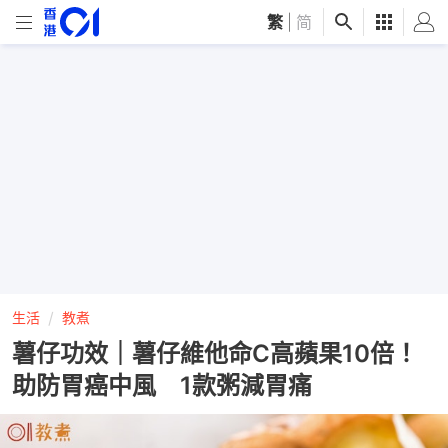
繁
|
简
生活
教煮
薯仔功效｜薯仔維他命C高蘋果10倍！
助防胃癌中風 1款粥減胃痛