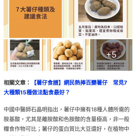
+
5
相關文章：
【薯仔食譜】網民熱捧百變薯仔　常見7
大種類15種做法點食最好？
中國中醫師石晶明指出，薯仔中擁有18種人體所需的
胺基酸，尤其是離胺酸和色胺酸的含量極高，非一般
糧食作物可比；薯仔的蛋白質比大豆還好，在植物中