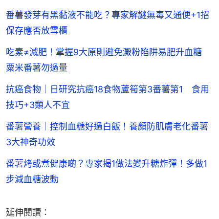
番薯發芽有黑黏液不能吃？專家解謎無毒又通便+1招
保存應否放雪櫃
吃素≠減肥！掌握9大原則避免澱粉陷阱易肥升血糖
粟米番薯勿過量
抗癌食物｜日研究抗癌18食物蘆筍第3番薯第1 食用
技巧+3類人不宜
番薯營養｜控制血糖好過白飯！養顏防肌膚老化番薯
3大神奇功效
番薯烤或煮健康啲？專家揭1做法變升糖炸彈！多做1
步減血糖波動
延伸閱讀：