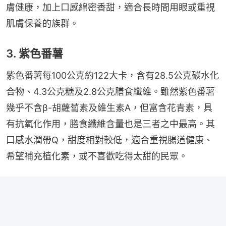
膚健康，加上口感綿密香甜，適合長時間用眼或重視
肌膚保養的族群。
3. 紫色番薯
紫色番薯每100公克約122大卡，含有28.5公克碳水化
合物、4.3公克糖及2.8公克膳食纖維。雖然紫色番薯
幾乎不含β-胡蘿蔔素及維生素A，但富含花青素，具
有抗氧化作用，膳食纖維含量也是三者之中最高。其
口感水潤帶Q，甜度相對較低，適合重視腸道健康、
希望補充植化素，或不喜歡吃得太甜的民眾。