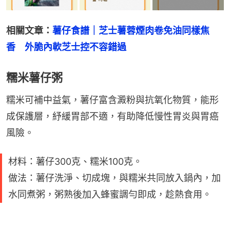
相關文章：
薯仔食譜｜芝士薯蓉煙肉卷免油同樣焦
香　外脆內軟芝士控不容錯過
糯米薯仔粥
糯米可補中益氣，薯仔富含澱粉與抗氧化物質，能形
成保護層，紓緩胃部不適，有助降低慢性胃炎與胃癌
風險。
材料：薯仔300克、糯米100克。
做法：薯仔洗淨、切成塊，與糯米共同放入鍋內，加
水同煮粥，粥熟後加入蜂蜜調勻即成，趁熱食用。