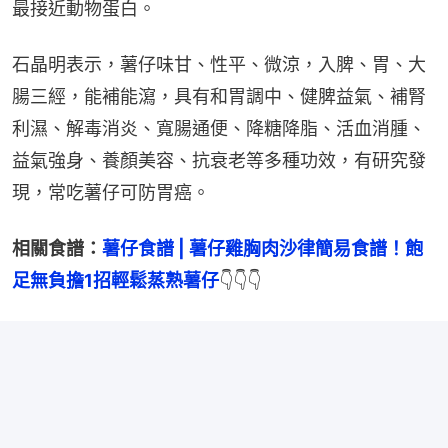
最接近動物蛋白。
石晶明表示，薯仔味甘、性平、微涼，入脾、胃、大
腸三經，能補能瀉，具有和胃調中、健脾益氣、補腎
利濕、解毒消炎、寬腸通便、降糖降脂、活血消腫、
益氣強身、養顏美容、抗衰老等多種功效，有研究發
現，常吃薯仔可防胃癌。
相關食譜：
薯仔食譜 | 薯仔雞胸肉沙律簡易食譜！飽
足無負擔1招輕鬆蒸熟薯仔
👇👇👇