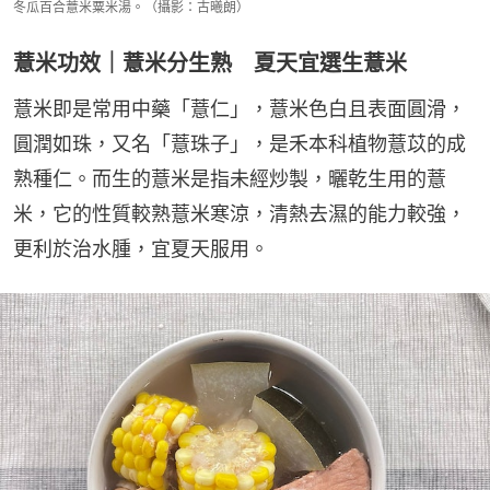
冬瓜百合薏米粟米湯。（攝影：古曦朗）
薏米功效｜薏米分生熟 夏天宜選生薏米
薏米即是常用中藥「薏仁」，薏米色白且表面圓滑，
圓潤如珠，又名「薏珠子」，是禾本科植物薏苡的成
熟種仁。而生的薏米是指未經炒製，曬乾生用的薏
米，它的性質較熟薏米寒涼，清熱去濕的能力較強，
更利於治水腫，宜夏天服用。