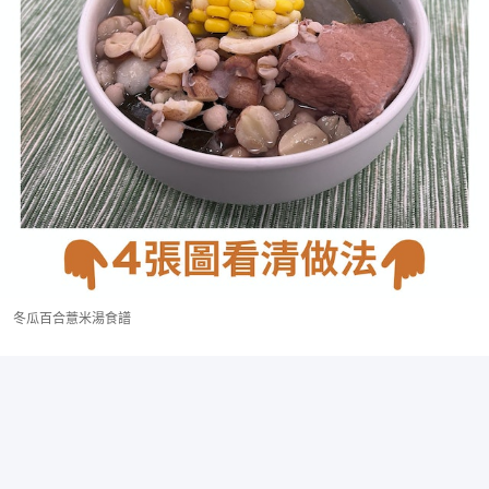
冬瓜百合薏米湯食譜