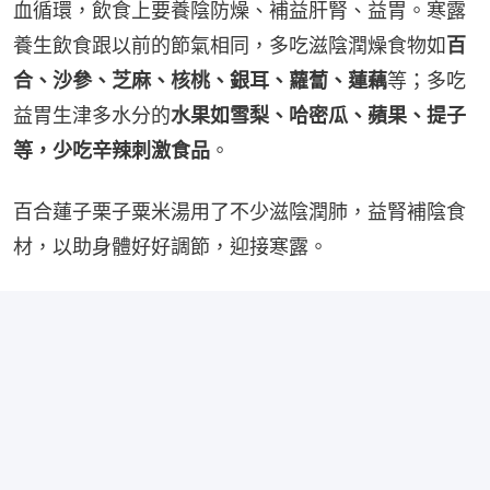
血循環，飲食上要養陰防燥、補益肝腎、益胃。寒露
養生飲食跟以前的節氣相同，多吃滋陰潤燥食物如
百
合、沙參、芝麻、核桃、銀耳、蘿蔔、蓮藕
等；多吃
益胃生津多水分的
水果如雪梨、哈密瓜、蘋果、提子
等，少吃辛辣刺激食品
。
百合蓮子栗子粟米湯用了不少滋陰潤肺，益腎補陰食
材，以助身體好好調節，迎接寒露。