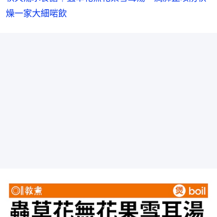
燥一家大細啱飲