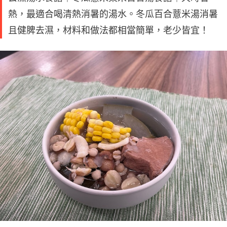
熱，最適合喝清熱消暑的湯水。冬瓜百合薏米湯消暑
且健脾去濕，材料和做法都相當簡單，老少皆宜！