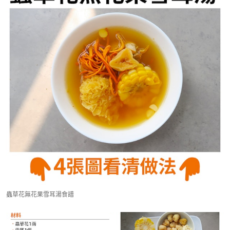
蟲草花無花果雪耳湯食譜