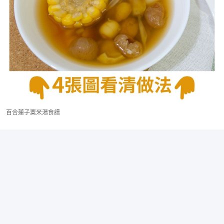
百合蓮子粟米湯食譜