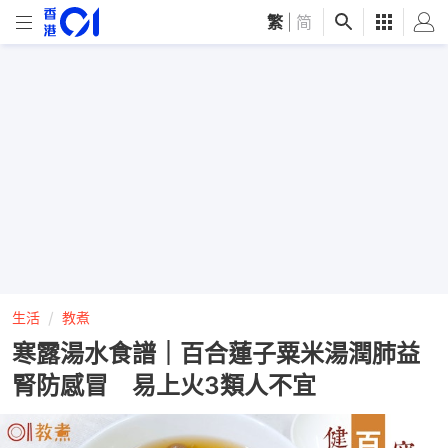
繁
|
简
生活
教煮
寒露湯水食譜｜百合蓮子粟米湯潤肺益
腎防感冒 易上火3類人不宜