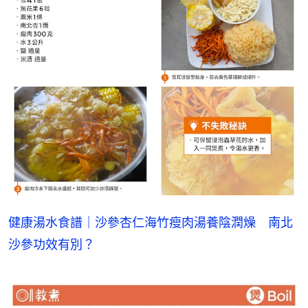
健康湯水食譜｜沙參杏仁海竹瘦肉湯養陰潤燥　南北
沙參功效有別？