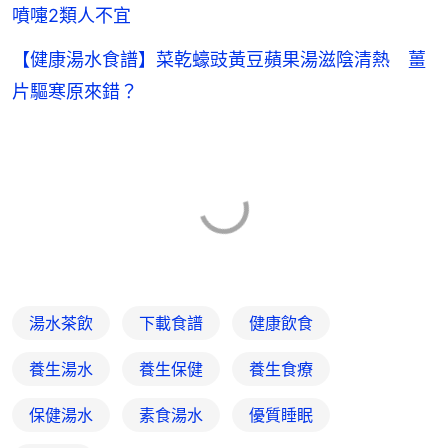
噴嚏2類人不宜
【健康湯水食譜】菜乾蠔豉黃豆蘋果湯滋陰清熱 薑
片驅寒原來錯？
湯水茶飲
下載食譜
健康飲食
養生湯水
養生保健
養生食療
保健湯水
素食湯水
優質睡眠