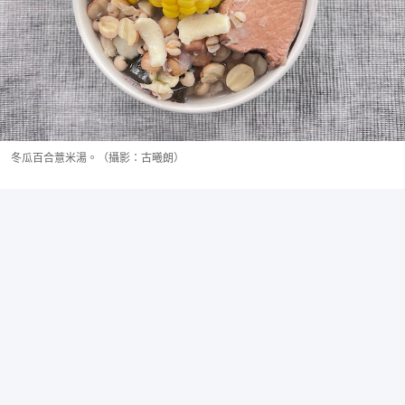
冬瓜百合薏米湯。（攝影：古曦朗）