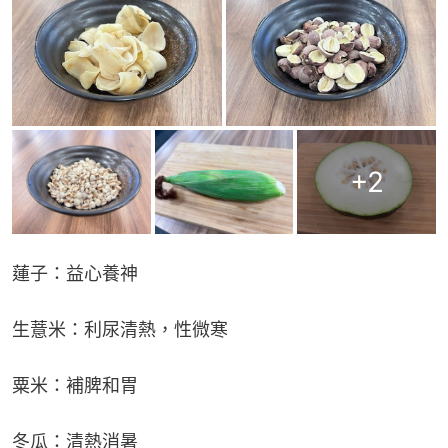
+
2
蓮子：益心養神
生薏米：利尿清熱，性微寒
粟米：補脾和胃
冬瓜：清熱消暑