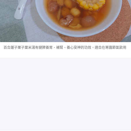
百合蓮子栗子粟米湯有健脾養胃、補腎、養心安神的功效，適合在寒露節氣飲用