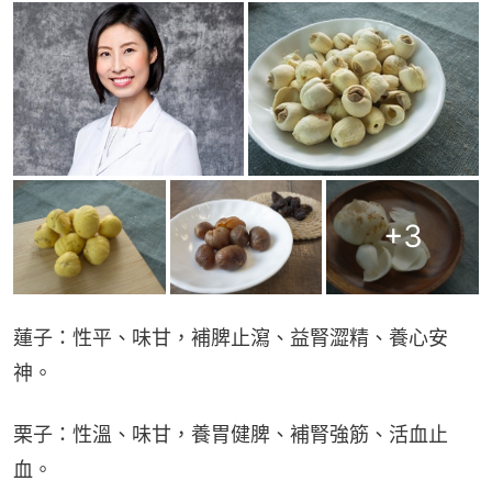
+
3
蓮子：性平、味甘，補脾止瀉、益腎澀精、養心安
神。
栗子：性溫、味甘，養胃健脾、補腎強筋、活血止
血。