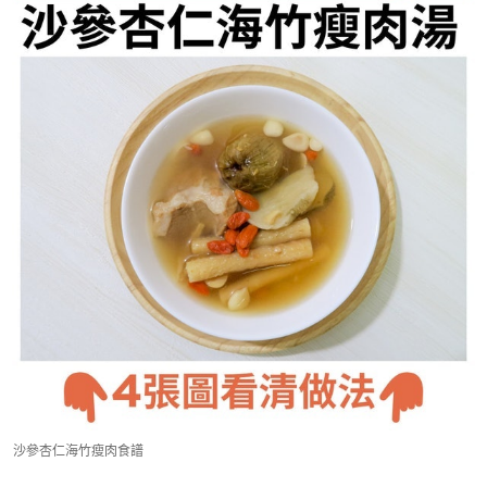
沙參杏仁海竹瘦肉食譜