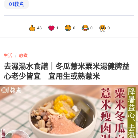
01教煮
48
1
0
0
0
生活
教煮
去濕湯水食譜｜冬瓜薏米粟米湯健脾益
心老少皆宜 宜用生或熟薏米