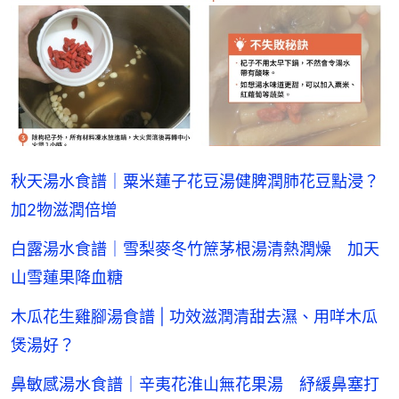
秋天湯水食譜｜粟米蓮子花豆湯健脾潤肺花豆點浸？
加2物滋潤倍增
白露湯水食譜｜雪梨麥冬竹䉀茅根湯清熱潤燥 加天
山雪蓮果降血糖
木瓜花生雞腳湯食譜 | 功效滋潤清甜去濕、用咩木瓜
煲湯好？
鼻敏感湯水食譜｜辛夷花淮山無花果湯 紓緩鼻塞打