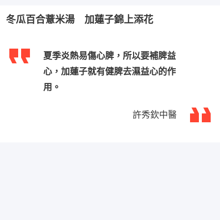
冬瓜百合薏米湯 加蓮子錦上添花
夏季炎熱易傷心脾，所以要補脾益
心，加蓮子就有健脾去濕益心的作
用。
許秀欽中醫