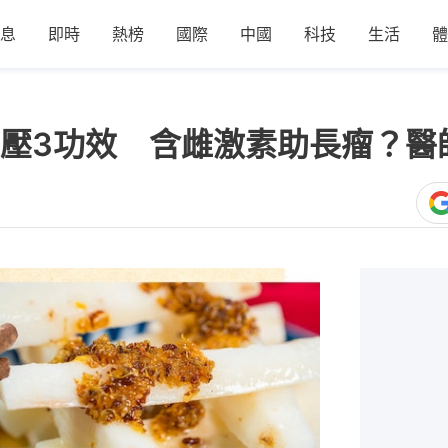
息
即時
熱榜
國際
中國
科技
生活
體
壓3功效 含雌激素助長瘤？醫