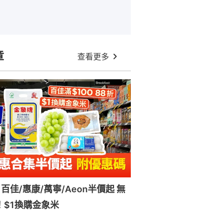
章
查看更多
百佳/惠康/萬寧/Aeon半價起 無
！$1換購金象米