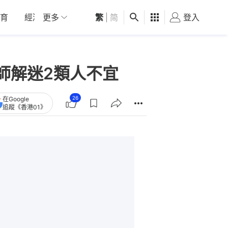
育
經濟
更多
01深圳
繁
觀點
|
简
健康
好食玩飛
登入
女
師解迷2類人不宜
26
在Google
追蹤《香港01》