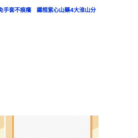
免手套不痕癢　鐵棍紫心山藥4大淮山分