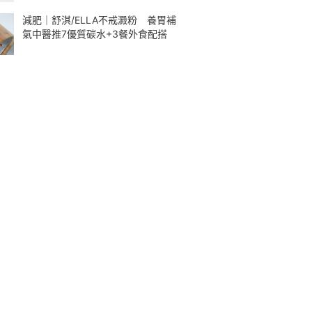
減肥｜舒淇/ELLA不戒澱粉 養胃補
氣中醫推7優質碳水+3餐外食配搭