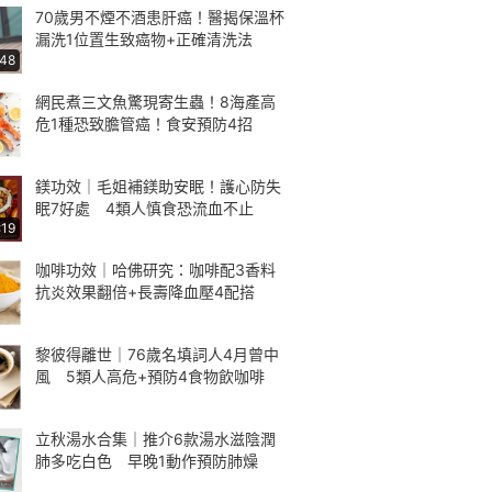
70歲男不煙不酒患肝癌！醫揭保溫杯
漏洗1位置生致癌物+正確清洗法
:48
網民煮三文魚驚現寄生蟲！8海產高
危1種恐致膽管癌！食安預防4招
鎂功效｜毛姐補鎂助安眠！護心防失
眠7好處 4類人慎食恐流血不止
:19
咖啡功效｜哈佛研究：咖啡配3香料
抗炎效果翻倍+長壽降血壓4配搭
黎彼得離世｜76歲名填詞人4月曾中
風 5類人高危+預防4食物飲咖啡
立秋湯水合集｜推介6款湯水滋陰潤
肺多吃白色 早晚1動作預防肺燥