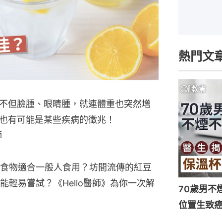
熱門文
不但臉腫、眼睛腫，就連體重也突然增
也有可能是某些疾病的徵兆！
師
食物適合一般人食用？坊間流傳的紅豆
輕易嘗試？《Hello醫師》為你一次解
70歲男不
位置生致癌