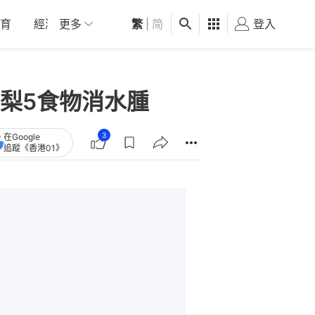
育
經濟
更多
01深圳
繁
觀點
|
简
健康
好食玩飛
登入
女
梨5食物消水腫
3
在Google
追蹤《香港01》