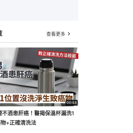
章
查看更多
00:48
煙不酒患肝癌！醫揭保溫杯漏洗1
物+正確清洗法