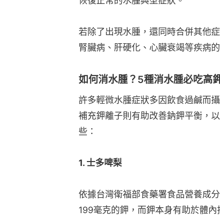
恢復正常的水腫典型症狀。
若除了出現水腫，還同時合併其他症
腎臟病、肝硬化、心臟衰竭等疾病的
如何消水腫？5種消水腫必吃高
許多輕微水腫症狀多因飲食過鹹而攝
補充鉀離子則有助改善鈉鉀平衡，以
些：
1. 士多啤梨
依據台灣衛福部食藥署食品營養成分
199毫克的鉀，而鉀本身有助於體