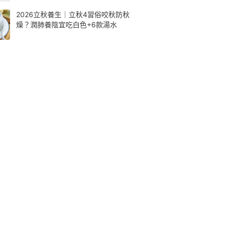
2026立秋養生｜立秋4習俗咬秋防秋
燥？潤肺養陰宜吃白色+6款湯水