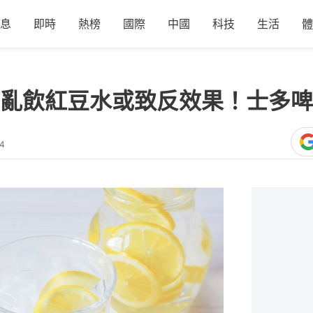
息
即時
熱榜
國際
中國
科技
生活
體
亂飲紅豆水或致反效果！士多啤
24