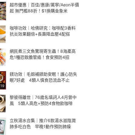
超市優惠｜百佳/惠康/萬寧/Aeon半價
起 無門檻88折！$1換購金象米
咖啡功效｜哈佛研究：咖啡配3香料
抗炎效果翻倍+長壽降血壓4配搭
網民煮三文魚驚現寄生蟲！8海產高
危1種恐致膽管癌！食安預防4招
鎂功效｜毛姐補鎂助安眠！護心防失
眠7好處 4類人慎食恐流血不止
:19
黎彼得離世｜76歲名填詞人4月曾中
風 5類人高危+預防4食物飲咖啡
立秋湯水合集｜推介6款湯水滋陰潤
肺多吃白色 早晚1動作預防肺燥