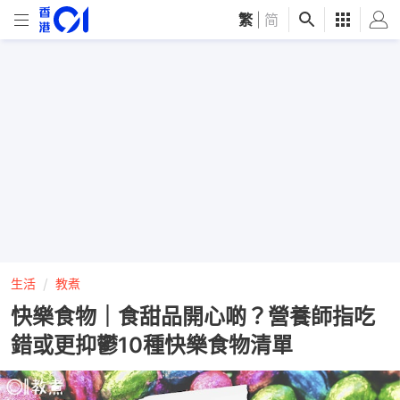
繁
|
简
生活
教煮
快樂食物｜食甜品開心啲？營養師指吃
錯或更抑鬱10種快樂食物清單