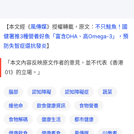
【本文經《
風傳媒
》授權轉載，原文：
不只鮭魚！國
健署推3種營養好魚「富含DHA、高Omega-3」，預
防失智症還抗發炎
】
「本文內容反映原文作者的意見，並不代表《香港
01》的立場。」
腦部
認知障礙
認知障礙症
蔬菜
維他命
飲食健康資訊
食物營養
食物解碼
健康生活
都市健康
健康飲食
健康煮食
風傳媒
01教煮