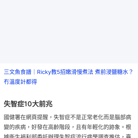
三文魚食譜｜Ricky教5招嫩滑慢煮法 煮前浸鹽糖水？
冇溫度計都得
失智症10大前兆
國健署在網頁提醒，失智症不是正常老化而是腦部病
變的疾病，好發在高齡階段，且有年輕化的跡象。根
據衛生福利部委託辦理失智症流行病學調查推估，臺