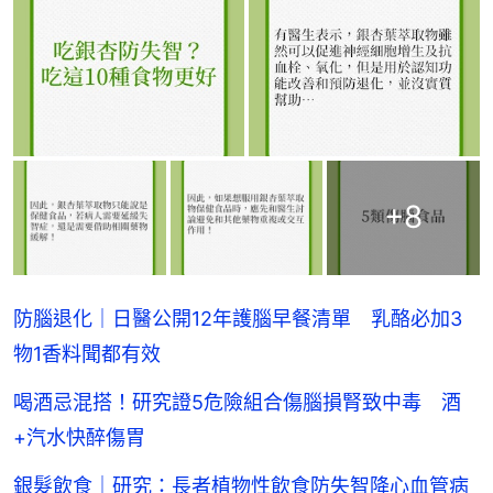
+
8
防腦退化｜日醫公開12年護腦早餐清單 乳酪必加3
物1香料聞都有效
喝酒忌混搭！研究證5危險組合傷腦損腎致中毒 酒
+汽水快醉傷胃
銀髮飲食｜研究：長者植物性飲食防失智降心血管病