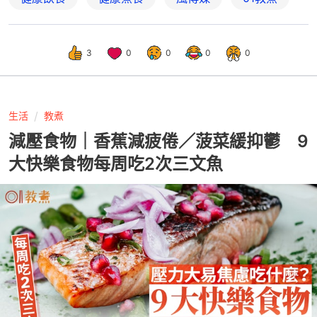
3
0
0
0
0
生活
教煮
減壓食物｜香蕉減疲倦／菠菜緩抑鬱 9
大快樂食物每周吃2次三文魚