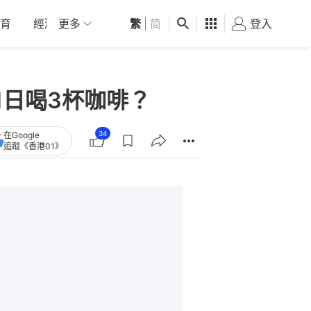
育
經濟
更多
01深圳
繁
觀點
|
简
健康
好食玩飛
登入
女
1日喝3杯咖啡？
34
在Google
追蹤《香港01》