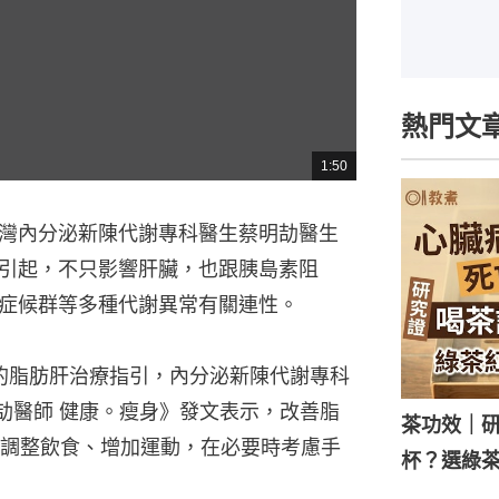
熱門文
1:50
總
共
時
間
台灣內分泌新陳代謝專科醫生蔡明劼醫生
引起，不只影響肝臟，也跟胰島素阻
症候群等多種代謝異常有關連性。
的脂肪肝治療指引，​內分泌新陳代謝專科
蔡明劼醫師 健康。瘦身》發文表示，改善脂
茶功效｜
調整飲食、增加運動，在必要時考慮手
杯？選綠