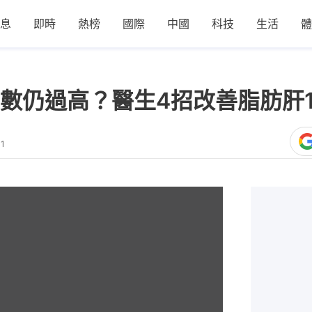
息
即時
熱榜
國際
中國
科技
生活
體
數仍過高？醫生4招改善脂肪肝
11