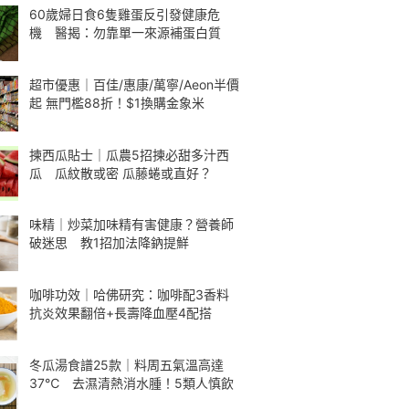
60歲婦日食6隻雞蛋反引發健康危
機 醫揭：勿靠單一來源補蛋白質
超市優惠｜百佳/惠康/萬寧/Aeon半價
起 無門檻88折！$1換購金象米
揀西瓜貼士｜瓜農5招揀必甜多汁西
瓜 瓜紋散或密 瓜藤蜷或直好？
味精｜炒菜加味精有害健康？營養師
破迷思 教1招加法降鈉提鮮
咖啡功效｜哈佛研究：咖啡配3香料
抗炎效果翻倍+長壽降血壓4配搭
冬瓜湯食譜25款｜料周五氣溫高達
37℃ 去濕清熱消水腫！5類人慎飲