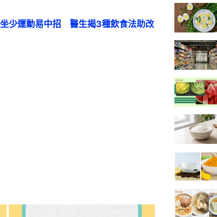
坐少運動易中招　醫生揭3種飲食法助改