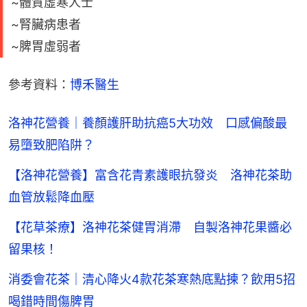
~體質虛寒人士
~腎臟病患者
~脾胃虛弱者
參考資料：
博禾醫生
洛神花營養｜養顏護肝助抗癌5大功效 口感偏酸最
易墮致肥陷阱？
【洛神花營養】富含花青素護眼抗發炎 洛神花茶助
血管放鬆降血壓
【花草茶療】洛神花茶健胃消滯 自製洛神花果醬必
留果核！
消委會花茶｜清心降火4款花茶寒熱底點揀？飲用5招
喝錯時間傷脾胃