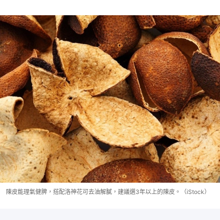
陳皮能理氣健脾，搭配洛神花可去油解膩，建議選3年以上的陳皮。（iStock）