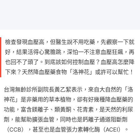
檢查發現血壓高，但醫生說不用吃藥，先觀察一下就
好，結果活得心驚膽跳，深怕一不注意血壓狂飆，再
也回不了頭了。到底該如何控制血壓？血壓高怎麼降
下來？天然降血壓藥食物「洛神花」或許可以幫忙！
台灣無齡診所副院長黃乙絜表示，來自大自然的「洛
神花」是非藥用的草本植物，卻有好幾種降血壓藥的
功能，富含鎂離子、類黃酮、花青素，是天然的利尿
劑，能幫助擴張血管，同時也是鈣離子通道阻斷劑
（CCB），甚至也是血管張力素轉化酶（ACEI）。