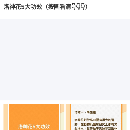
洛神花5大功效（按圖看清👇👇👇）