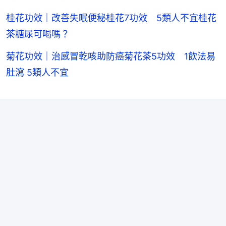
桂花功效｜改善失眠便秘桂花7功效 5類人不宜桂花
茶糖尿可喝嗎？
菊花功效｜治感冒乾咳助防癌菊花茶5功效 1飲法易
肚瀉 5類人不宜