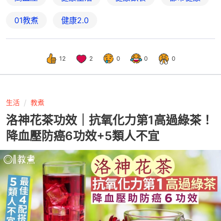
01教煮
健康2.0
12
2
0
0
0
生活
教煮
洛神花茶功效｜抗氧化力第1高過綠茶！
降血壓防癌6功效+5類人不宜