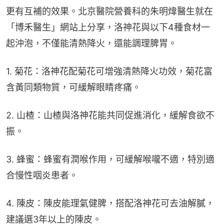
更有互補的效果。北京醫院營養科的朱明煒醫生就在
「博禾醫生」網站上分享，洛神花與以下4種食材一
起沖泡，不僅能清熱降火，還能調理脾胃。
1. 菊花：洛神花配菊花可增強清熱降火功效，菊花富
含黃同類物質，可緩解眼睛疼痛。
2. 山楂：山楂與洛神花能共同促進消化，緩解食欲不
振。
3. 蜂蜜：蜂蜜有潤喉作用，可緩解喉嚨不適，特別適
合慢性咽炎患者。
4. 陳皮：陳皮能理氣健脾，搭配洛神花可去油解膩，
建議選3年以上的陳皮。