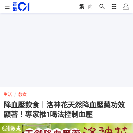
繁
|
简
生活
教煮
降血壓飲食｜洛神花天然降血壓藥功效
顯著！專家推1喝法控制血壓