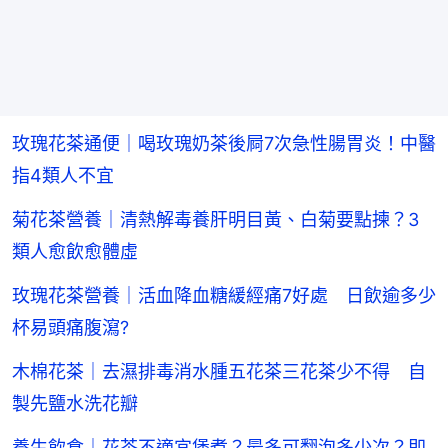
玫瑰花茶通便｜喝玫瑰奶茶後屙7次急性腸胃炎！中醫
指4類人不宜
菊花茶營養｜清熱解毒養肝明目黃、白菊要點揀？3
類人愈飲愈體虛
玫瑰花茶營養｜活血降血糖緩經痛7好處 日飲逾多少
杯易頭痛腹瀉?
木棉花茶｜去濕排毒消水腫五花茶三花茶少不得 自
製先鹽水洗花瓣
養生飲食｜花茶不適宜煲煮？最多可翻泡多少次？即