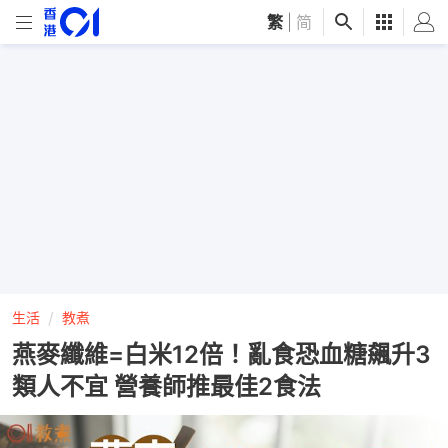
繁
|
简
生活
教煮
燕麥纖維=白米12倍！亂食恐血糖飆升3
類人不宜 營養師推最佳2食法