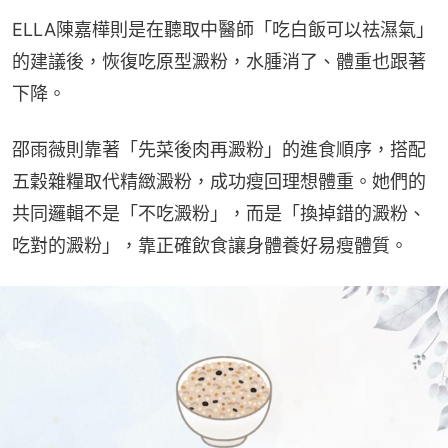
ELLA陳嘉樺則是在聽取中醫師「吃白飯可以祛濕氣」
的建議後，恢復吃原型澱粉，水腫消了、體重也跟著
下降。
邵雨薇則靠著「先菜後肉再澱粉」的進食順序，搭配
五穀雜糧取代精緻澱粉，成功瘦回理想體重。她們的
共同邏輯不是「不吃澱粉」，而是「換掉錯的澱粉、
吃對的澱粉」，靠正確飲食讓身體養好易瘦體質。