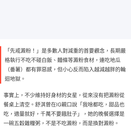
「先戒澱粉！」是多數人對減重的首要觀念，長期嚴
格執行不吃不碰白飯、麵條等澱粉食材，連吃地瓜
（番薯）都有罪惡感，但小心反而陷入越減越胖的輪
迴地獄。
事實上，不少維持好身材的女星，從來沒有把澱粉從
餐桌上清空。舒淇曾在IG親口說「我啥都吃，甜品也
吃，適量就好，千萬不要餓肚子」，她的晚餐選擇是
一碗五穀雜糧粥，不是不吃澱粉，而是換對澱粉。