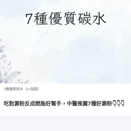
7種優質碳水（01製圖）
吃對澱粉反成燃脂好幫手，中醫推薦7種好澱粉👇👇👇