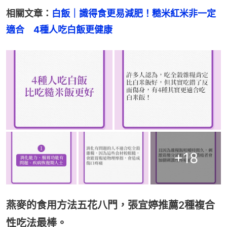
相關文章：
白飯｜識得食更易減肥！糙米紅米非一定
適合　4種人吃白飯更健康
+
18
燕麥的食用方法五花八門，張宜婷推薦2種複合
性吃法最棒。