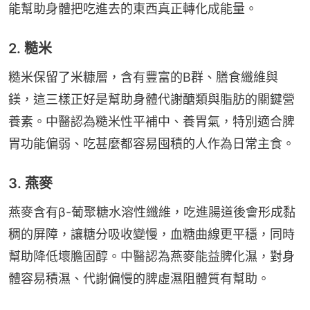
能幫助身體把吃進去的東西真正轉化成能量。
2. 糙米
糙米保留了米糠層，含有豐富的B群、膳食纖維與
鎂，這三樣正好是幫助身體代謝醣類與脂肪的關鍵營
養素。中醫認為糙米性平補中、養胃氣，特別適合脾
胃功能偏弱、吃甚麼都容易囤積的人作為日常主食。
3. 燕麥
燕麥含有β-葡聚糖水溶性纖維，吃進腸道後會形成黏
稠的屏障，讓糖分吸收變慢，血糖曲線更平穩，同時
幫助降低壞膽固醇。中醫認為燕麥能益脾化濕，對身
體容易積濕、代謝偏慢的脾虛濕阻體質有幫助。