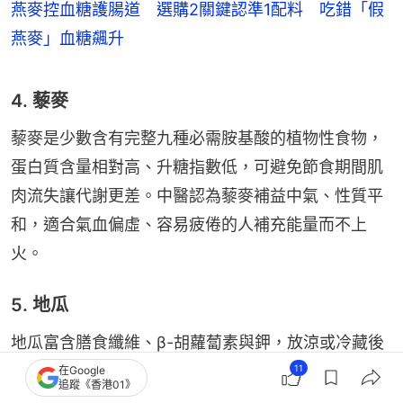
燕麥控血糖護腸道 選購2關鍵認準1配料 吃錯「假
燕麥」血糖飆升
4. 藜麥
藜麥是少數含有完整九種必需胺基酸的植物性食物，
蛋白質含量相對高、升糖指數低，可避免節食期間肌
肉流失讓代謝更差。中醫認為藜麥補益中氣、性質平
和，適合氣血偏虛、容易疲倦的人補充能量而不上
火。
5. 地瓜
地瓜富含膳食纖維、β-胡蘿蔔素與鉀，放涼或冷藏後
抗性澱粉的比例還會增加，血糖上升速度更慢。中醫
11
在Google
追蹤《香港01》
認為地瓜補脾益氣又能寬腸通便無論脾虛濕阻還是氣