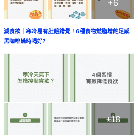
+
6
減食欲｜寒冷易有肚餓錯覺！6種食物燃脂增飽足感
黑咖啡幾時喝好?
+
18