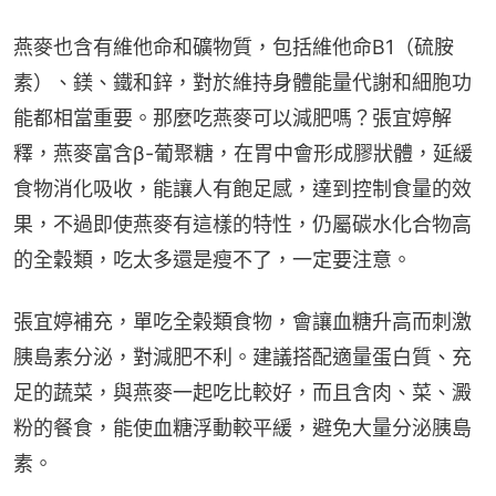
燕麥也含有維他命和礦物質，包括維他命B1（硫胺
素）、鎂、鐵和鋅，對於維持身體能量代謝和細胞功
能都相當重要。那麼吃燕麥可以減肥嗎？張宜婷解
釋，燕麥富含β-葡聚糖，在胃中會形成膠狀體，延緩
食物消化吸收，能讓人有飽足感，達到控制食量的效
果，不過即使燕麥有這樣的特性，仍屬碳水化合物高
的全穀類，吃太多還是瘦不了，一定要注意。
張宜婷補充，單吃全榖類食物，會讓血糖升高而刺激
胰島素分泌，對減肥不利。建議搭配適量蛋白質、充
足的蔬菜，與燕麥一起吃比較好，而且含肉、菜、澱
粉的餐食，能使血糖浮動較平緩，避免大量分泌胰島
素。