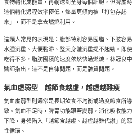
食物轉化成能量，再輸送到全身每個細胞，但脾虛時
這個轉化過程效率極低，熱量更傾向被「打包存起
來」，而不是拿去燃燒利用。
這類人常見的表現是：腹部特別容易囤脂、下肢容易
水腫沉重、大便黏滯、整天身體沉重提不起勁。即使
吃得不多，脂肪囤積的速度依然快過燃燒，林冠良中
醫師指出，這不是自律問題，而是體質問題。
氣血虛弱型 越節食越虛，越虛越難瘦
氣血虛弱型則通常是長期飲食不均衡或過度節食所導
致。氣血不足時，脾胃功能跟著變弱，消化吸收能力
下降，身體陷入「越節食越虛、越虛越難代謝」的惡
性循環。