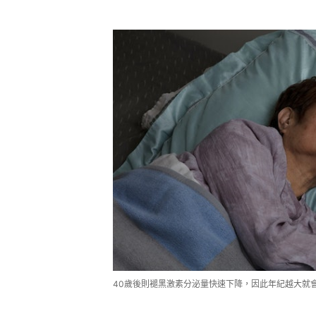
40歲後則褪黑激素分泌量快速下降，因此年紀越大就