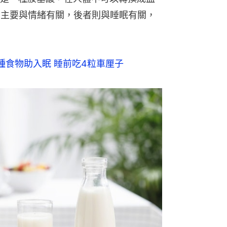
者主要與情緒有關，後者則與睡眠有關，
種食物助入眠 睡前吃4粒車厘子