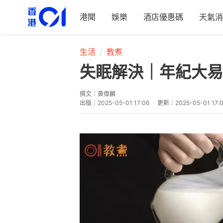
港聞
娛樂
酒店優惠碼
天氣消
生活
教煮
失眠解決｜年紀大易
撰文：
黃偉麟
出版：
2025-05-01 17:06
更新：
2025-05-01 17: