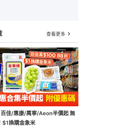
章
查看更多
百佳/惠康/萬寧/Aeon半價起 無
！$1換購金象米