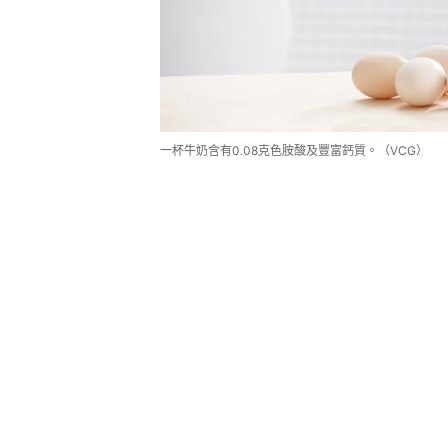
一杯牛奶含有0.08克色胺酸及豐富鈣質。（VCG）