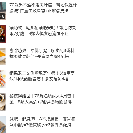
70歲男不煙不酒患肝癌！醫揭保溫杯
漏洗1位置生致癌物+正確清洗法
:48
鎂功效｜毛姐補鎂助安眠！護心防失
眠7好處 4類人慎食恐流血不止
:19
咖啡功效｜哈佛研究：咖啡配3香料
抗炎效果翻倍+長壽降血壓4配搭
網民煮三文魚驚現寄生蟲！8海產高
危1種恐致膽管癌！食安預防4招
黎彼得離世｜76歲名填詞人4月曾中
風 5類人高危+預防4食物飲咖啡
減肥｜舒淇/ELLA不戒澱粉 養胃補
氣中醫推7優質碳水+3餐外食配搭