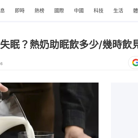
息
即時
熱榜
國際
中國
科技
生活
體
失眠？熱奶助眠飲多少/幾時飲
06