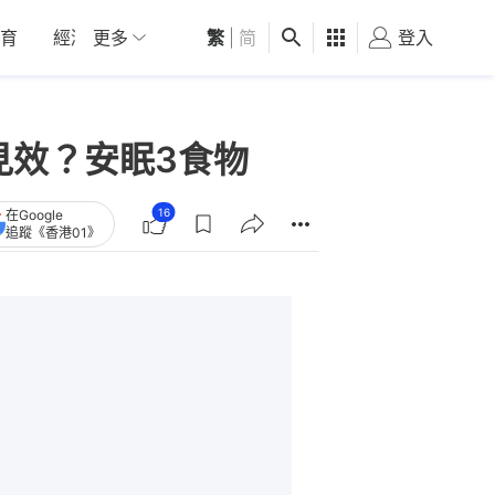
育
經濟
更多
01深圳
繁
觀點
|
简
健康
好食玩飛
登入
女
見效？安眠3食物
16
在Google
追蹤《香港01》