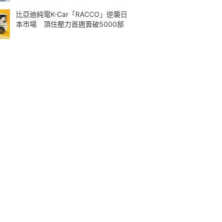
比亞迪純電K-Car「RACCO」逆襲日
本市場 頂住壓力首週賣破5000部