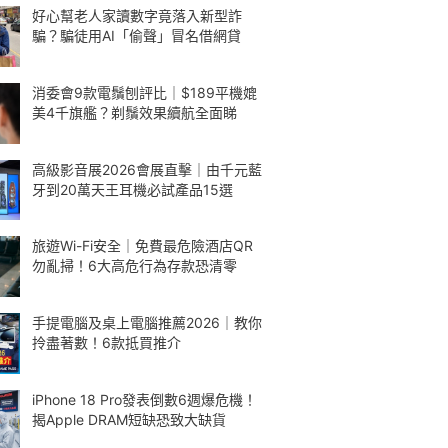
好心幫老人家讀數字竟落入新型詐
騙？騙徒用AI「偷聲」冒名借網貸
消委會9款電鬚刨評比｜$189平機媲
美4千旗艦？剃鬚效果續航全面睇
高級影音展2026會展直擊｜由千元藍
牙到20萬天王耳機必試產品15選
旅遊Wi-Fi安全｜免費最危險酒店QR
勿亂掃！6大高危行為存款恐清零
手提電腦及桌上電腦推薦2026｜教你
拎盡著數！6款抵買推介
iPhone 18 Pro發表倒數6週爆危機！
揭Apple DRAM短缺恐致大缺貨