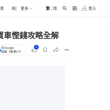
育
經濟
更多
01深圳
繁
觀點
|
简
健康
好食玩飛
登入
女
 買車慳錢攻略全解
11
在Google
追蹤《香港01》