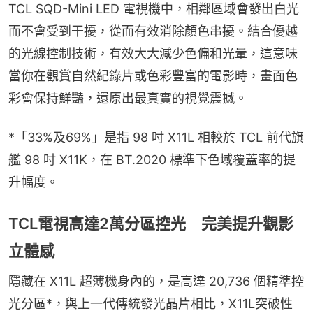
TCL SQD-Mini LED 電視機中，相鄰區域會發出白光
而不會受到干擾，從而有效消除顏色串擾。結合優越
的光線控制技術，有效大大減少色偏和光暈，這意味
當你在觀賞自然紀錄片或色彩豐富的電影時，畫面色
彩會保持鮮豔，還原出最真實的視覺震撼。
*「33%及69%」是指 98 吋 X11L 相較於 TCL 前代旗
艦 98 吋 X11K，在 BT.2020 標準下色域覆蓋率的提
升幅度。
TCL電視高達2萬分區控光 完美提升觀影
立體感
隱藏在 X11L 超薄機身內的，是高達 20,736 個精準控
光分區*，與上一代傳統發光晶片相比，X11L突破性