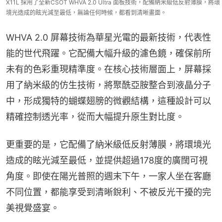
X11L 採用了全新CSOT WHVA 2.0 Ultra 面板技術，配備納米級低反射薄膜，將環
境光造成的眩光減至最低，無論任何時候，都看到清晰畫面。
WHVA 2.0 屏幕技術為華星光電的最新技術，代表性
能的世代飛躍。它配備大幅升級的濾色鏡，確保前所
未有的色彩重現精準度。在核心技術層面上，屏幕採
用了納米級的仿生技術，將聚酰亞胺整合到液晶分子
中，形成獨特的蝴蝶翅膀的微觀結構，這種設計可以
精確控制透光率，從而大幅提升原生對比度。
更重要的是，它配備了納米級低反射薄膜，將環境光
造成的眩光減至最低，並提供超過178度的廣闊可視
角度。即使在陽光普照的週末下午，一家人坐在客廳
不同位置，都能享受到清晰銳利、不被反光干擾的完
美視覺盛宴。