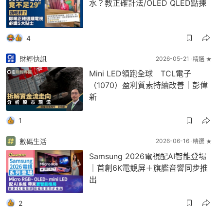
水？教正確計法/OLED QLED點揀
4
財經快訊
2026-05-21
精選 ★
Mini LED領跑全球 TCL電子
（1070）盈利質素持續改善｜彭偉
新
1
數碼生活
2026-06-16
精選 ★
Samsung 2026電視配AI智能登場
｜首創6K電競屏＋旗艦音響同步推
出
2