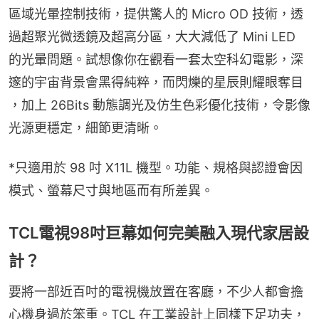
區域光暈控制技術，提供驚人的 Micro OD 技術，透
過超聚光微透鏡及超高分區，大大減低了 Mini LED 
的光暈問題。試想像你在觀看一套太空科幻電影，深
邃的宇宙背景會黑得純粹，而閃爍的星辰則耀眼奪目 
，加上 26Bits 動態調光及仿生色彩優化技術，令影像
光源更穩定，細節更清晰。
*只適用於 98 吋 X11L 機型。功能、規格與認證會因
模式、螢幕尺寸與地區而有所差異。
TCL電視98吋巨幕如何完美融入現代家居設
計？
要將一部近百吋的電視機放置在客廳，不少人都會擔
心機身過於笨重。TCL 在工業設計上同樣下足功夫，