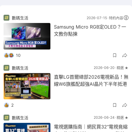
數碼生活
2026-07-15
特約內容
Samsung Micro RGB定OLED？一
文教你點揀
10
數碼生活
2026-06-20
精選 ★
直擊LG首爾總部2026電視新品！無
線W6旗艦配超強AI晶片下半年抵港
2
數碼生活
2026-06-24
精選 ★
電視選購指南｜網民買32“電視竟縮