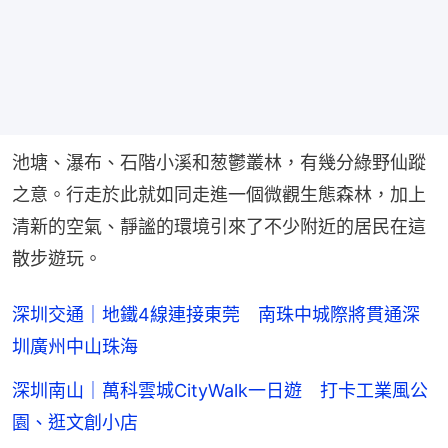
池塘、瀑布、石階小溪和葱鬱叢林，有幾分綠野仙蹤
之意。行走於此就如同走進一個微觀生態森林，加上
清新的空氣、靜謐的環境引來了不少附近的居民在這
散步遊玩。
深圳交通｜地鐵4線連接東莞 南珠中城際將貫通深
圳廣州中山珠海
深圳南山｜萬科雲城CityWalk一日遊 打卡工業風公
園、逛文創小店