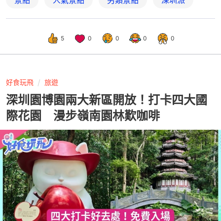
景點
人氣景點
另類景點
深圳派
5
0
0
0
0
好食玩飛
旅遊
深圳園博園兩大新區開放！打卡四大國
際花園 漫步嶺南園林歎咖啡