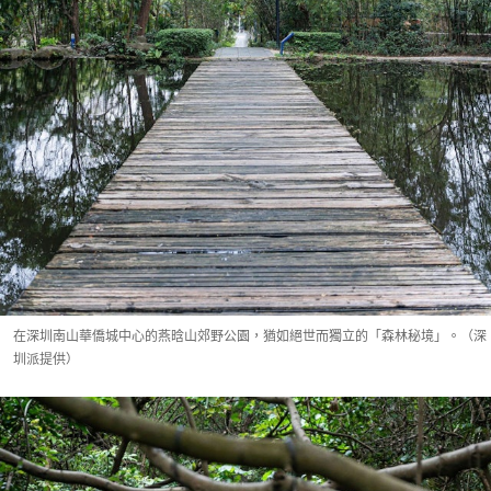
在深圳南山華僑城中心的燕晗山郊野公園，猶如絕世而獨立的「森林秘境」。（深
圳派提供）