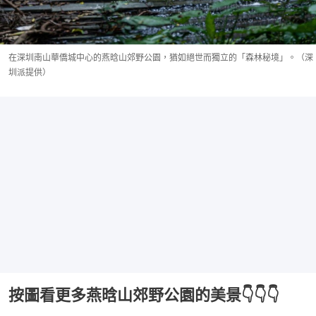
在深圳南山華僑城中心的燕晗山郊野公園，猶如絕世而獨立的「森林秘境」。（深
圳派提供）
按圖看更多燕晗山郊野公園的美景👇👇👇