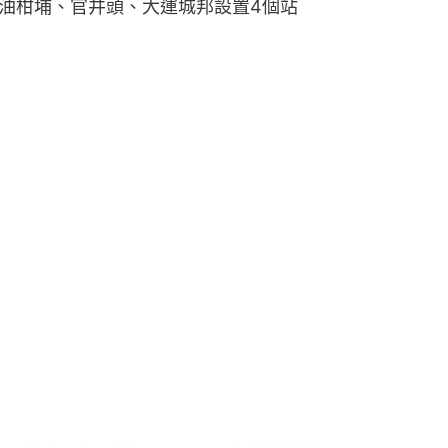
油柑埔、官井頭、大運城邦設置4個站