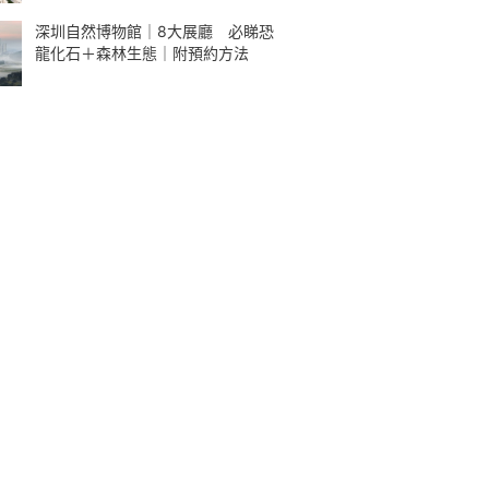
深圳自然博物館｜8大展廳 必睇恐
龍化石＋森林生態｜附預約方法