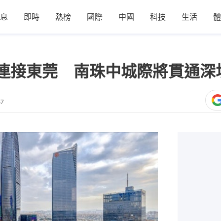
息
即時
熱榜
國際
中國
科技
生活
體
連接東莞 南珠中城際將貫通深
57