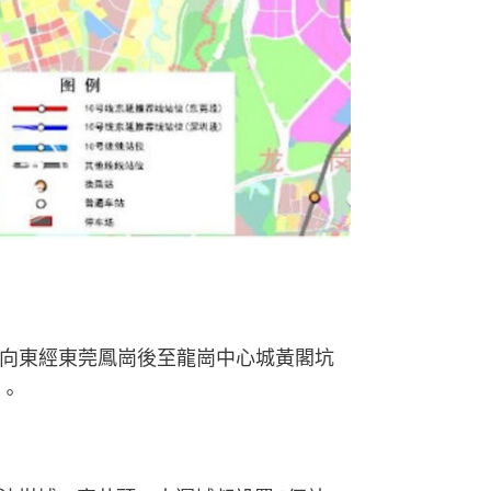
，向東經東莞鳳崗後至龍崗中心城黃閣坑
乘。