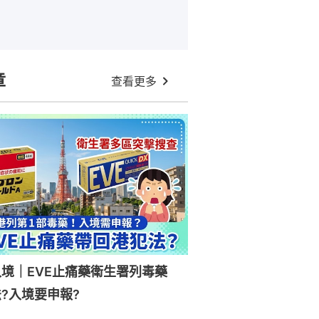
章
查看更多
入境｜EVE止痛藥衛生署列毒藥
?入境要申報?