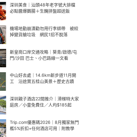
深圳美食｜汕頭48年老字號大排檔
必點醬爆鵝腸＋生醃拼盤超送飯
機場地勤崩潰勸勿用行李綁帶 被絞
掉變貨艙垃圾 網民1招不脫落
新皇崗口岸交通攻略｜葵青/啟德/屯
門/沙田 巴士、小巴路線一文看
中山好去處｜14.6km新步道11月開
工 沿途賞五桂山美景＋歷史古蹟
深圳親子酒店22間推介｜滑梯特大家
庭房／小童免費住／人均$185起
Trip.com優惠碼2026｜8月獨家無門
檻5%折扣+任何酒店可用｜附教學