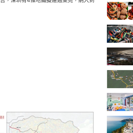
告，深圳有4條地鐵擬連通東莞，納入到