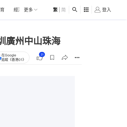
育
經濟
更多
01深圳
繁
觀點
|
简
健康
好食玩飛
登入
女
圳廣州中山珠海
31
在Google
追蹤《香港01》