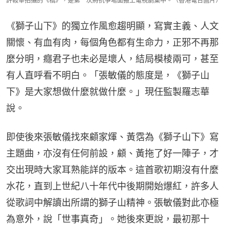
許鞍華拍攝的《橋》，是第一次將抗爭場面搬上電視劇集中。（香港電台圖片）
《獅子山下》的獨立作風愈趨明顯，寫實主義、人文
關懷、有血有肉，每個角色都有生命力，正邪不再那
麼分明，癮君子也未必是壞人，結局模棱兩可，甚至
有人直呼看不明白。「張敏儀的態度是，《獅子山
下》是大家想做什麼就做什麼。」現任監製羅志華
說。
即使後來張敏儀找來顧家煇、黃霑為《獅子山下》寫
主題曲，亦沒有任何前設，顧、黃拖了好一陣子，才
交出現時大家耳熟能詳的版本。這首歌初期沒有什麼
水花，直到上世紀八十年代中後期開始爆紅，許多人
從歌詞中解讀出所謂的獅子山精神。張敏儀對此亦極
為意外，說「世事真奇」。她後來更說，最初那十