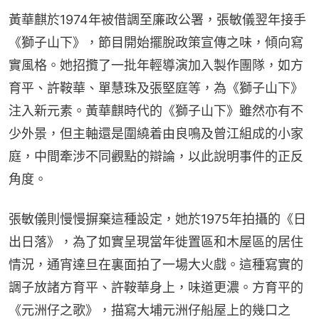
黃華麒於1974年被借調至廉政公署，張敏儀翌年接手
《獅子山下》，節目開始擺脫政策宣傳之味，傾向寫
實風格。她招攬了一批年輕導演加入製作團隊，如方
育平、許鞍華、單慧珠及張堅庭等，為《獅子山下》
注入新元素。黃華麒時代的《獅子山下》雖然亦有不
少外景，但主軸還是圍繞着由良鳴及曾江組成的小家
庭，中間牽涉不同觀點的辯論，以此說明事件的正反
角度。
張敏儀則慢慢摒棄這種設定，她於1975年拍攝的《日
出日落》，為了如實呈現當年徙置區和木屋區的居住
情況，通宵達旦在裏面拍了一場大火戲。這種寫實的
調子放諸方育平、許鞍華身上，味道更濃。方育平的
《元洲仔之歌》，描寫大埔元洲仔船屋上的幾口之