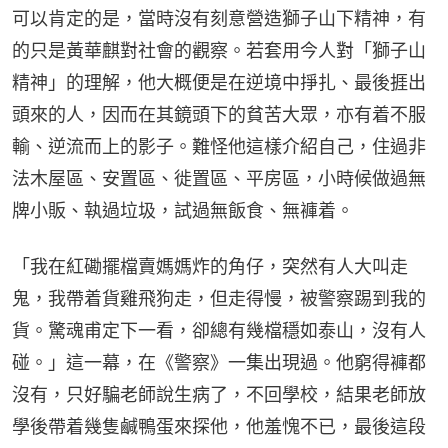
可以肯定的是，當時沒有刻意營造獅子山下精神，有
的只是黃華麒對社會的觀察。若套用今人對「獅子山
精神」的理解，他大概便是在逆境中掙扎、最後捱出
頭來的人，因而在其鏡頭下的貧苦大眾，亦有着不服
輸、逆流而上的影子。難怪他這樣介紹自己，住過非
法木屋區、安置區、徙置區、平房區，小時候做過無
牌小販、執過垃圾，試過無飯食、無褲着。
「我在紅磡擺檔賣媽媽炸的角仔，突然有人大叫走
鬼，我帶着貨雞飛狗走，但走得慢，被警察踢到我的
貨。驚魂甫定下一看，卻總有幾檔穩如泰山，沒有人
碰。」這一幕，在《警察》一集出現過。他窮得褲都
沒有，只好騙老師說生病了，不回學校，結果老師放
學後帶着幾隻鹹鴨蛋來探他，他羞愧不已，最後這段