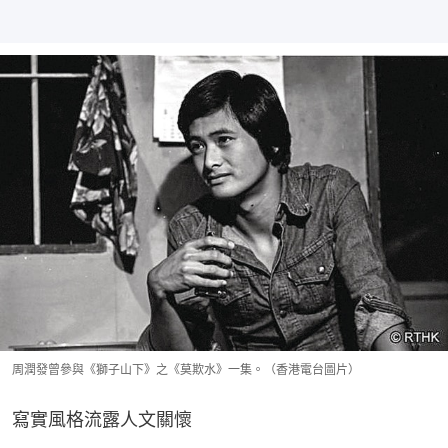
周潤發曾參與《獅子山下》之《莫欺水》一集。（香港電台圖片）
寫實風格流露人文關懷