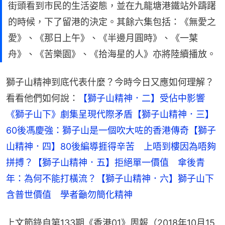
街頭看到市民的生活姿態，並在九龍塘港鐵站外躊躇
的時候，下了留港的決定。其餘六集包括：《無愛之
愛》、《那日上午》、《半邊月圓時》、《一葉
舟》、《苦樂園》、《拾海星的人》亦將陸續播放。
獅子山精神到底代表什麼？今時今日又應如何理解？
看看他們如何說：
【獅子山精神．二】受佔中影響　
《獅子山下》劇集呈現代際矛盾
【獅子山精神．三】
60後馮慶強：獅子山是一個吹大咗的香港傳奇
【獅子
山精神．四】80後編導捱得辛苦　上唔到樓因為唔夠
拼搏？
【獅子山精神．五】拒絕單一價值　傘後青
年：為何不能打橫流？
【獅子山精神．六】獅子山下
含普世價值　學者籲勿簡化精神
上文節錄自第133期《香港01》周報（2018年10月15