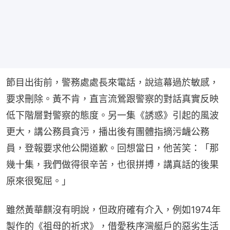
節目出街前，警務處處長來電話，說這幕過於敏感，
要求刪除。黃不肯，直言流鶯跟警察的對話真實反映
低下階層對警察的態度。另一集《誘惑》引起的風波
更大，講公務員貪污，播出後有團體指摘污衊公務
員，登報要求他公開道歉。回想當日，他苦笑：「那
幾十集，我們做得很辛苦，也很拼搏，講真話的後果
原來很冤屈。」
雖然黃華麒沒有明說，但政府確有介入，例如1974年
製作的《祖母的祈求》，借愛秩序灣艇戶的惡劣生活