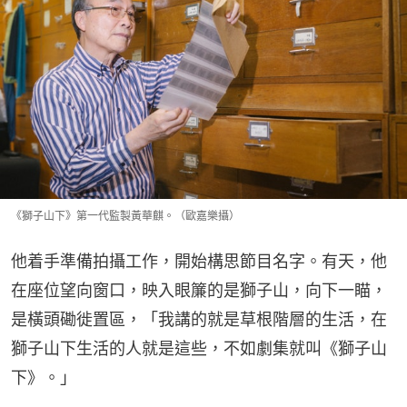
《獅子山下》第一代監製黃華麒。（歐嘉樂攝）
他着手準備拍攝工作，開始構思節目名字。有天，他
在座位望向窗口，映入眼簾的是獅子山，向下一瞄，
是橫頭磡徙置區，「我講的就是草根階層的生活，在
獅子山下生活的人就是這些，不如劇集就叫《獅子山
下》。」