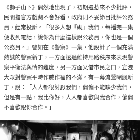
《獅子山下》偶然地出現了，初期還惹來不少批評，
民間指官方戲劇不會好看，政府則不妥節目批評公務
員，經常投訴。「很多人想『砌』我們，每播完一集
便收到電話，說你為什麼這樣說公務員，你也是一個
公務員。」譬如在《警察》一集，他設計了一個充滿
熱誠的警察新丁，一方面透過維持馬路秩序來表現警
察平衡法與情的難度，另一方面又借市民之口，宣洩
大眾對警察平時作威作福的不滿。有一幕流鶯嘲諷新
丁，說：「人人都很討厭我們，偏偏不能缺少我們，
但是有一點，我比你好，人人都喜歡與我合作，偏偏
不喜歡跟你合作。」