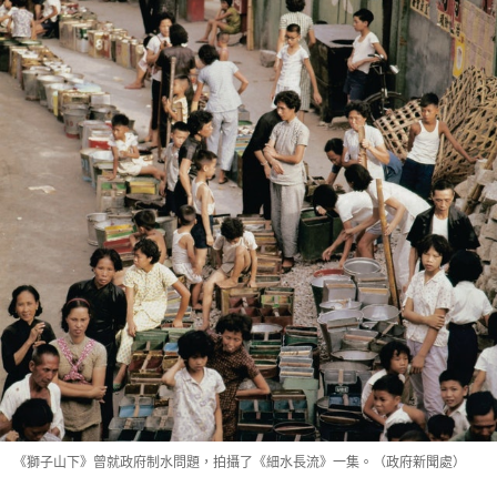
《獅子山下》曾就政府制水問題，拍攝了《細水長流》一集。（政府新聞處）