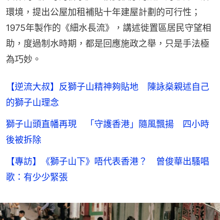
環境，提出公屋加租補貼十年建屋計劃的可行性；
1975年製作的《細水長流》，講述徙置區居民守望相
助，度過制水時期，都是回應施政之舉，只是手法極
為巧妙。
【逆流大叔】反獅子山精神夠貼地 陳詠燊親述自己
的獅子山理念
獅子山頭直幡再現 「守護香港」隨風飄揚 四小時
後被拆除
【專訪】《獅子山下》唔代表香港？ 曾俊華出騷唱
歌：有少少緊張