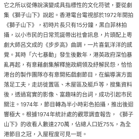
它之所以從傳說演變成具指標性的文化符號，要從劇
集《獅子山下》說起。香港電台電視部於1972年開拍
《獅子山下》，初時片長只有15分鐘，黑白菲林拍
攝，以小市民的日常荒誕帶出社會訊息，片頭配上粵
劇大師呂文成的《步步高》曲調，一片喜氣洋洋的感
覺。其時「六七暴動」發生後數年，港英政府深怕暴
亂再起，有意藉劇集解釋施政綱領及紓解民怨，恰恰
港台的製作團隊亦有意開拓戲劇節目，在編導演方面
落足工夫，走訪徙置區、木屋區及艇戶等，搜集資料
後，透過寫實的影像、富趣味的台詞，成功引起市民
關注。1974年，節目轉為半小時彩色拍攝，推出後迴
響極大。根據1974年統計處的觀眾調查報告，《獅子
山下》的收看人數達270萬，佔總人口近75%，為全
港節目之冠，入屋程度可見一斑。