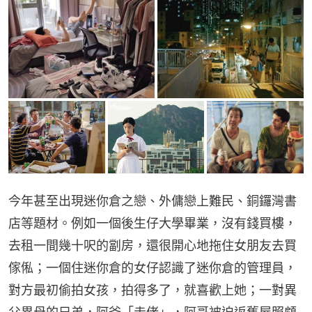
今年甚至出現迷你倉之戀、外傭戀上難民、銅鑼灣書
店等題材。例如一個後生仔大學畢業，沒有錢買樓，
去租一間幾十呎的劏房，還很開心地拖住女朋友去買
傢俬；一個住迷你倉的女仔認識了迷你倉的管理員，
對方最初偷拍女孩，拍得多了，就喜歡上她；一對異