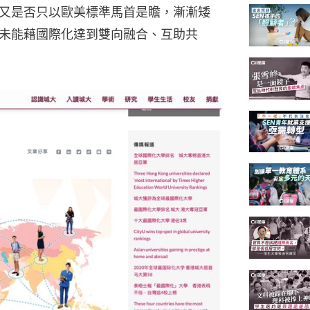
又是否只以歐美標準馬首是瞻，漸漸矮
未能藉國際化達到雙向融合、互助共