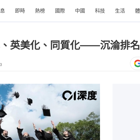
息
即時
熱榜
國際
中國
科技
生活
體
、英美化、同質化——沉淪排名
13