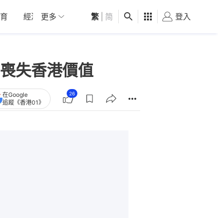
育
經濟
更多
01深圳
繁
觀點
|
简
健康
好食玩飛
登入
女
喪失香港價值
26
在Google
追蹤《香港01》