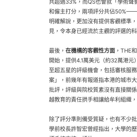
共超過33%，而QS也會就「學術
和僱主打分，兩項評分共佔50%—
明確解說，更加沒有提供客觀標準，
見，令本身已經流於主觀的評選的科
最後，
在機構的客觀性方面
，THE
開始，提供4.1萬美元（約32萬港
至超五星的評級機會，包括審核服務
案」，前幾年有報道指本港的城市大
批評，評級與院校質素沒有直接關係
越教育的責任拱手相讓給牟利組織，
除了評分準則備受質疑，也有不少批
學前校長許智宏曾經指出，大學的歷