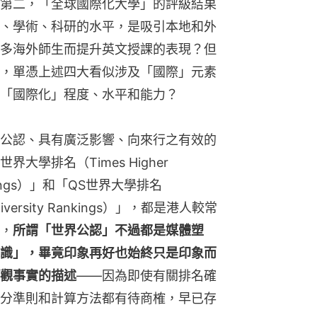
第二，「全球國際化大學」的評級結果
、學術、科研的水平，是吸引本地和外
多海外師生而提升英文授課的表現？但
，單憑上述四大看似涉及「國際」元素
「國際化」程度、水平和能力？
公認、具有廣泛影響、向來行之有效的
學排名（Times Higher 
 Rankings）」和「QS世界大學排名 
 University Rankings）」，都是港人較常
，
所謂「世界公認」不過都是媒體塑
識」，畢竟印象再好也始終只是印象而
觀事實的描述
——因為即使有關排名確
分準則和計算方法都有待商榷，早已存