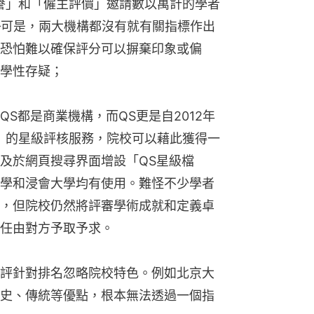
聲譽」和「僱主評價」邀請數以萬計的學者
—可是，兩大機構都沒有就有關指標作出
恐怕難以確保評分可以摒棄印象或偏
學性存疑；
和QS都是商業機構，而QS更是自2012年
元）的星級評核服務，院校可以藉此獲得一
及於網頁搜尋界面增設「QS星級檔
學和浸會大學均有使用。難怪不少學者
，但院校仍然將評審學術成就和定義卓
任由對方予取予求。
評針對排名忽略院校特色。例如北京大
史、傳統等優點，根本無法透過一個指