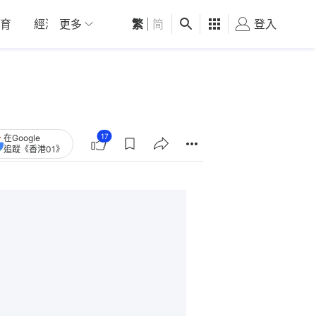
育
經濟
更多
01深圳
繁
觀點
|
简
健康
好食玩飛
登入
女
17
在Google
追蹤《香港01》