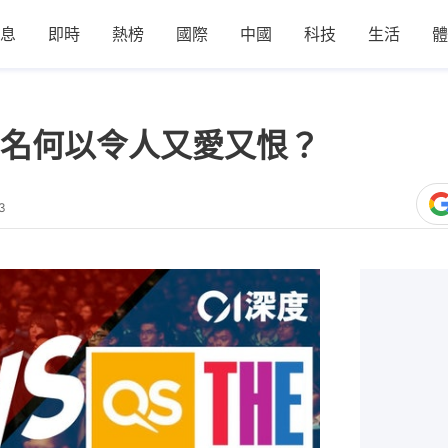
息
即時
熱榜
國際
中國
科技
生活
體
名何以令人又愛又恨？
3