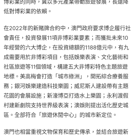
博彩業的同時，冀以多元產業帶動旅遊發展，長遠降
低對博彩業的依賴。
在2022年的新賭牌合約中，澳門政府要求博企履行社
會責任，投資發展11項非博彩業要素；而獲批未來10
年經營的六大博企，在投資總額的1188億元中，有九
成需要用於非博彩項目，包括娛樂表演、文化藝術和
社區旅遊等11個領域，構建五大非博彩特色主題旅遊
地標。美高梅會打造「城市綠洲」，開拓綜合療養服
務；銀河娛樂建造科技樂園；威尼斯人建設帶有主題
花園的會展設施；新濠博亞打造水上樂園；永利渡假
村建新劇院支持世界級表演；澳娛則提出活化歷史城
區。全部符合「旅遊休閒中心」的城市新定位。
澳門也相當重視文物保育和歷史傳承，並結合旅遊新