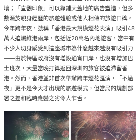
壞；「直觀印象」可以靠鋪天蓋地的廣告塑造，但多
數源於親身經歷的旅遊體驗或他人相傳的旅遊口碑。
今年跨年夜，號稱「香港最大規模煙花表演」吸引48
萬人迫爆維港兩岸，包括近20萬名內地遊客，當中有
不少人切身感受到這座城市為什麼越來越沒有吸引力
——由於特區政府沒有增設通宵口岸，也沒有增加巴
士班次，大量當晚打算返回深圳的旅客被迫滯留香
港。然而，香港並非首次舉辦跨年煙花匯演，「不過
夜」更不是今天才出現的旅遊模式，但當局的規劃部
署之差和臨時應變之劣令人乍舌。