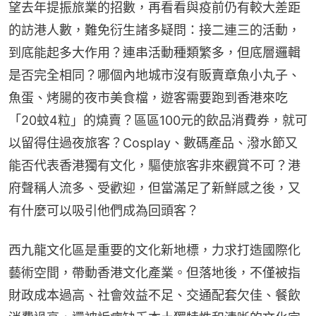
望去年提振旅業的招數，再看看與疫前仍有較大差距
的訪港人數，難免衍生諸多疑問：接二連三的活動，
到底能起多大作用？連串活動種類繁多，但底層邏輯
是否完全相同？哪個內地城市沒有販賣章魚小丸子、
魚蛋、烤腸的夜市美食檔，遊客需要跑到香港來吃
「20蚊4粒」的燒賣？區區100元的飲品消費券，就可
以留得住過夜旅客？Cosplay、數碼產品、潑水節又
能否代表香港獨有文化，驅使旅客非來觀賞不可？港
府聲稱人流多、受歡迎，但當滿足了新鮮感之後，又
有什麼可以吸引他們成為回頭客？
西九龍文化區是重要的文化新地標，力求打造國際化
藝術空間，帶動香港文化產業。但落地後，不僅被指
財政成本過高、社會效益不足、交通配套欠佳、餐飲