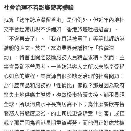
社會治理不善影響遊客體驗
就算「跨年跨境滯留香港」是個例外，但近年內地社
交平台經常出現不少諸如「香港旅遊吐槽避雷」、
「不會再去了」、「我在香港被罵了」等等批評訪港
體驗的貼文。於是，旅遊業界建議推行「禮貌運
動」，特首也開腔鼓勵服務人員精益求精。然而，主
事官員卻不曾思考，一些訪港客人之所以未能享受稱
心如意的旅程，其實源自很多缺乏治理的社會問題：
為什麼商品和服務的「性價比」偏低？那是因為政府
喪失土地供應主導權，導致樓市持續失控、舖租貴絕
全球，所以消費水平長期居高不下；為什麼餐飲零售
服務人員態度惡劣、的士司機更會肆意「劏客」或拒
載？那是因為香港長期重資輕勞，而他們正好處於被