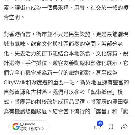
素。讓街市成為一個集采購、用餐、社交於一體的複
合空間。
對香港而言，街市並不只是民生設施，更是最能體現
城市氣味、飲食文化與社區節奏的空間。若部分老
化、失去活力的街市能結合本地熟食、文化導賞、設
計選物、手作攤位、遊客友善動線和影像化展示，它
們完全有機會成為新一代的旅遊節點，甚至成為
CityWalk和深度遊的重要一站。新界地區擁有豐富的
自然資源和古村落。我們可以參考「藝術鄉建」模
式，將廢弃的村校改造成精品民宿，將荒廢的農田變
為有機農場體驗區。結合當下流行的「露營」和「爬
山CityWalk」風潮，設計一系列郊野徒步路線，將城
45
在Google
追蹤《香港01》
市遊客引導至鄉郊地區。這不僅能疏導市區的擁擠人