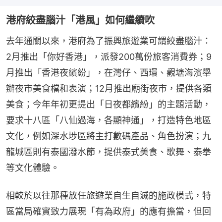
港府絞盡腦汁「港風」如何繼續吹
去年通關以來，港府為了振興旅遊業可謂絞盡腦汁：
2月推出「你好香港」，派發200萬份旅客消費券；9
月推出「香港夜繽紛」，在灣仔、西環、觀塘海濱舉
辦夜市美食檔和表演；12月推出廟街夜市，提供各類
美食；今年年初更提出「日夜都繽紛」的主題活動，
要求十八區「八仙過海，各顯神通」，打造特色地區
文化，例如深水埗區將主打數碼產品、角色扮演；九
龍城區則有泰國潑水節，提供泰式美食、歌舞、泰拳
等文化體驗。
相較於以往那種放任旅遊業自生自滅的施政模式，特
區當局確實致力展現「有為政府」的應有擔當，但回