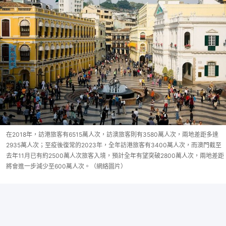
在2018年，訪港旅客有6515萬人次，訪澳旅客則有3580萬人次，兩地差距多達
2935萬人次；至疫後復常的2023年，全年訪港旅客有3400萬人次，而澳門截至
去年11月已有約2500萬人次旅客入境，預計全年有望突破2800萬人次，兩地差距
將會進一步減少至600萬人次。（網絡圖片）