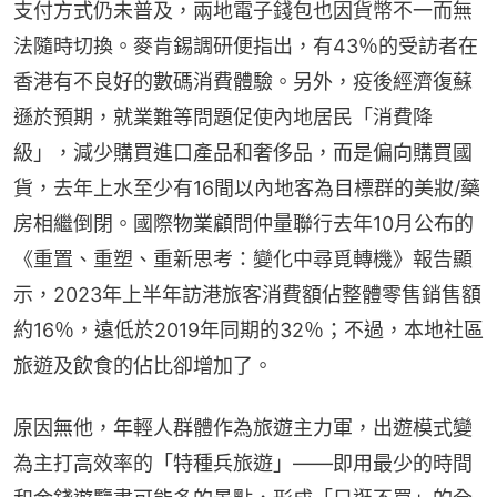
支付方式仍未普及，兩地電子錢包也因貨幣不一而無
法隨時切換。麥肯錫調研便指出，有43％的受訪者在
香港有不良好的數碼消費體驗。另外，疫後經濟復蘇
遜於預期，就業難等問題促使內地居民「消費降
級」，減少購買進口產品和奢侈品，而是偏向購買國
貨，去年上水至少有16間以內地客為目標群的美妝/藥
房相繼倒閉。國際物業顧問仲量聯行去年10月公布的
《重置、重塑、重新思考：變化中尋覓轉機》報告顯
示，2023年上半年訪港旅客消費額佔整體零售銷售額
約16％，遠低於2019年同期的32％；不過，本地社區
旅遊及飲食的佔比卻增加了。
原因無他，年輕人群體作為旅遊主力軍，出遊模式變
為主打高效率的「特種兵旅遊」——即用最少的時間