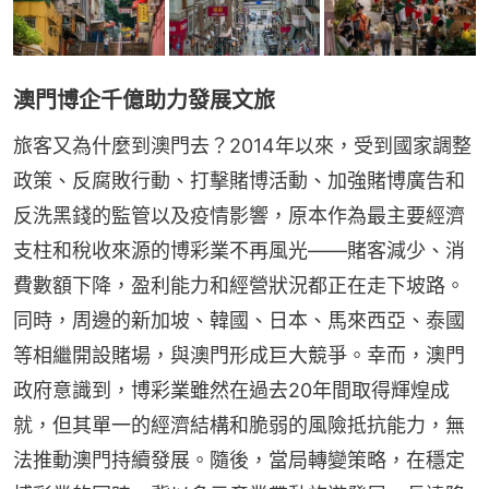
澳門博企千億助力發展文旅
旅客又為什麼到澳門去？2014年以來，受到國家調整
政策、反腐敗行動、打擊賭博活動、加強賭博廣告和
反洗黑錢的監管以及疫情影響，原本作為最主要經濟
支柱和稅收來源的博彩業不再風光——賭客減少、消
費數額下降，盈利能力和經營狀況都正在走下坡路。
同時，周邊的新加坡、韓國、日本、馬來西亞、泰國
等相繼開設賭場，與澳門形成巨大競爭。幸而，澳門
政府意識到，博彩業雖然在過去20年間取得輝煌成
就，但其單一的經濟結構和脆弱的風險抵抗能力，無
法推動澳門持續發展。隨後，當局轉變策略，在穩定