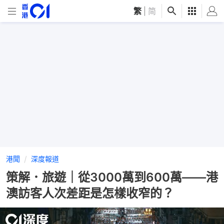
繁
|
简
港聞
深度報道
策解．旅遊｜從3000萬到600萬——港
澳訪客人次差距是怎樣收窄的？