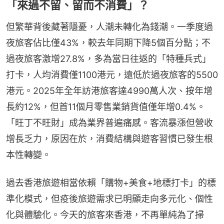
「來過不留、留而不消費」？
但繁華背後藏著隱憂，人潮未轉化為錢潮。一季度過
夜旅客佔比僅43%，較去年同期下降5個百分點；不
過夜旅客激增27.8%，多為當日往返的「特種兵式」
打卡，人均消費僅1100港元，遠低於過夜旅客的5500
港元。2025年全年訪港旅客達4990萬人次、按年增
長約12%，但首11個月零售業銷貨值僅年增0.4%。
「旺丁不旺財」成為業界普遍痛感。客流暴漲但營收
增長乏力，原因在於，消費結構與遊客習慣已發生根
本性轉變。
過去香港旅遊相當依賴「購物+美食+地標打卡」的標
準化模式，但疫後旅遊需求已明顯走向多元化、個性
化與體驗化。今天的旅客來香港，不再單純為了掃