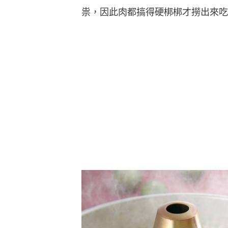
祟，因此肉都搞得硬梆梆才撈出來吃