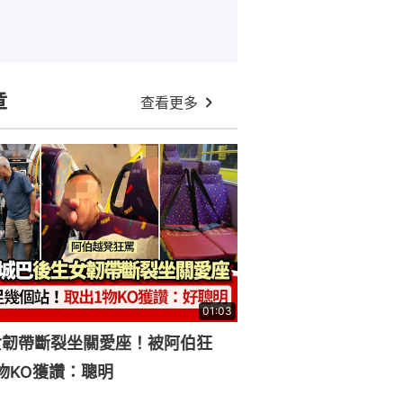
章
查看更多
01:03
女韌帶斷裂坐關愛座！被阿伯狂
物KO獲讚：聰明