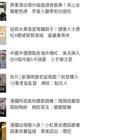
將軍澳出現升級版請食飯黨！背心女
胸壓色誘 受害人籲男街坊提防
這款水果竟是腎臟殺手！健康人士連
吃4顆或致腎衰竭 最嚴重喪命
中國平價預製房海外爆紅 美夫婦入
住9個月揭5大隱憂 入手需注意
有片│新蒲崗變老鼠樂園？如意樓入
10隻老鼠亂竄 網民：點住人
:06
港鐵阿叔挨柱聽歌跳舞！揈頭扭蘿彎
膝超陶醉 網民笑言：變鋼管舞
:14
港鐵出現撞人族！小紅書女遭踩腳兼
超重背囊猛撞 乘客認出：慣犯