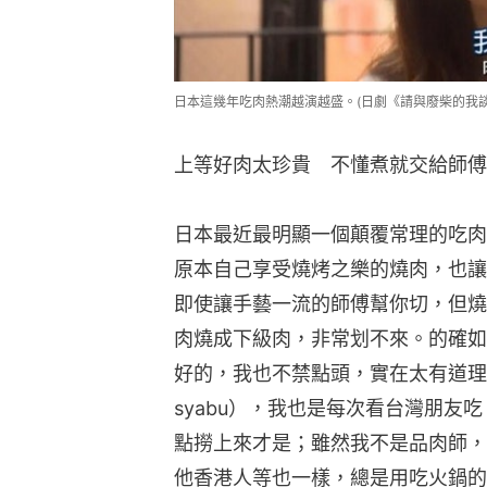
日本這幾年吃肉熱潮越演越盛。(日劇《請與廢柴的我談
上等好肉太珍貴　不懂煮就交給師傅
日本最近最明顯一個顛覆常理的吃肉
原本自己享受燒烤之樂的燒肉，也讓
即使讓手藝一流的師傅幫你切，但燒
肉燒成下級肉，非常划不來。的確如
好的，我也不禁點頭，實在太有道理了
syabu），我也是每次看台灣朋友
點撈上來才是；雖然我不是品肉師，
他香港人等也一樣，總是用吃火鍋的