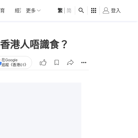
育
經濟
更多
01深圳
繁
觀點
|
简
健康
好食玩飛
登入
女
香港人唔識食？
在Google
追蹤《香港01》