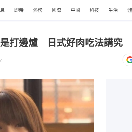
息
即時
熱榜
國際
中國
科技
生活
體
是打邊爐 日式好肉吃法講究 
30