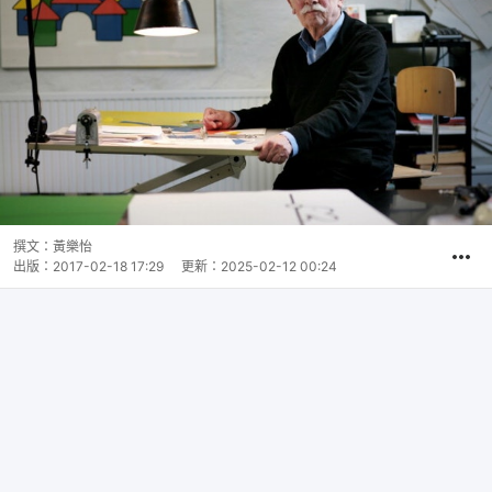
撰文：
黃樂怡
出版：
2017-02-18 17:29
更新：
2025-02-12 00:24