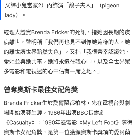
又譯小鬼當家2）內飾演「鴿子夫人」（pigeon
lady）。
經理人證實Brenda Fricker的死訊，指她因長期的疾
病離世，聲明稱「我們再也見不到像她這樣的人，她
的離世讓世界黯然失色」，又指「我很榮幸認識她、
愛她並與她共事，她將永遠在我心中，以及全世界眾
多電影和電視迷的心中佔有一席之地。」
曾奪奧斯卡最佳女配角獎
Brenda Fricker生於愛爾蘭都柏林，先在電視台與劇
場開始演藝生涯，1986年出演BBC長壽劇
《Casualty》，1990年憑電影《My Left Foot》奪得
奧斯卡女配角獎，是第一位獲頒奧斯卡獎項的愛爾蘭