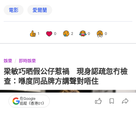
電影
愛爾蘭
1
0
2
0
0
娛樂
即時娛樂
梁敏巧晒假公仔惹禍 現身認疏忽冇檢
查：喺度同品牌方講聲對唔住
在Google
追蹤《香港01》