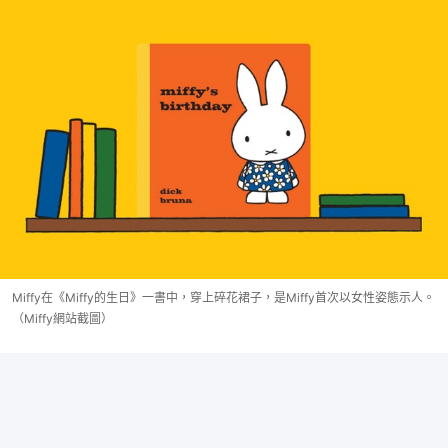
Miffy在《Miffy的生日》一書中，穿上碎花裙子，是Miffy首次以女性姿態示人。
（Miffy網站截圖）