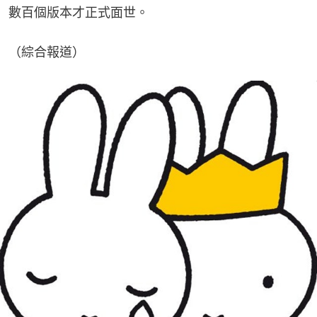
數百個版本才正式面世。
（綜合報道）