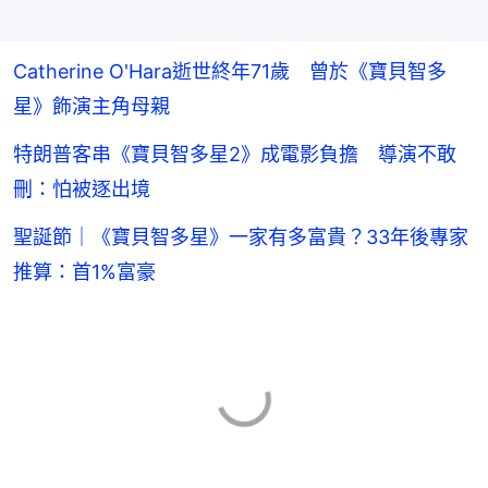
Catherine O'Hara逝世終年71歲 曾於《寶貝智多
星》飾演主角母親
特朗普客串《寶貝智多星2》成電影負擔 導演不敢
刪：怕被逐出境
聖誕節｜《寶貝智多星》一家有多富貴？33年後專家
推算：首1%富豪