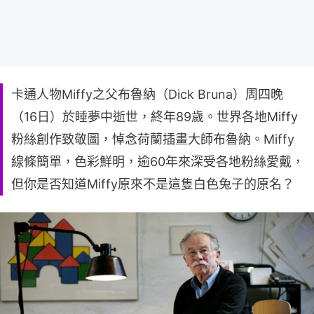
卡通人物Miffy之父布魯納（Dick Bruna）周四晚
（16日）於睡夢中逝世，終年89歲。世界各地Miffy
粉絲創作致敬圖，悼念荷蘭插畫大師布魯納。Miffy
線條簡單，色彩鮮明，逾60年來深受各地粉絲愛戴，
但你是否知道Miffy原來不是這隻白色兔子的原名？