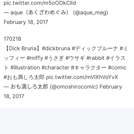
pic.twitter.com/m5oODkClId
— aque（あくざわめぐみ） (@aque_meg)
February 18, 2017
170218
【Dick Bruna】
#dickbruna
#ディックブルーナ
#ミ
ッフィー
#miffy
#うさぎ
#ウサギ
#rabbit
#イラス
ト
#illustration
#character
#キャラクター
#comic
#おも満しろ太郎
pic.twitter.com/mVlXhVoYvX
— おも満しろ太郎 (@omoshirocomic)
February
18, 2017