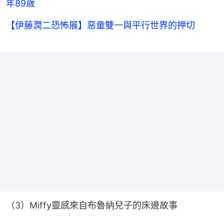
年89歲
【伊藤潤二恐怖展】惡童雙一與平行世界的押切
（3）Miffy靈感來自布魯納兒子的床邊故事