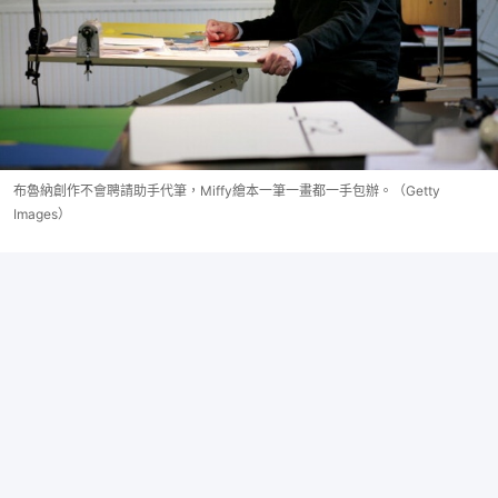
布魯納創作不會聘請助手代筆，Miffy繪本一筆一畫都一手包辦。（Getty
Images）