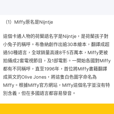
（1）Miffy原名是Nijntje
這個卡通人物的荷蘭語名字是Nijntje，是荷蘭孩子對
小兔子的稱呼。布魯納創作出逾30本繪本，翻譯成超
過50種語言，全球銷量高達8千5百萬本，Miffy更被
拍攝成2套電視節目，及1部電影。一開始各國對Miffy
都有不同稱呼，直至1996年，首位將Miffy書籍翻譯
成英文的Olive Jones，將這隻白色圖字命名為
Miffy。根據Miffy官方網站，Miffy這個名字並沒有特
別含義，但在多國語言都容易發音。