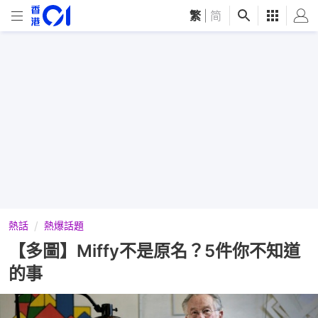
繁
|
简
熱話
熱爆話題
【多圖】Miffy不是原名？5件你不知道
的事