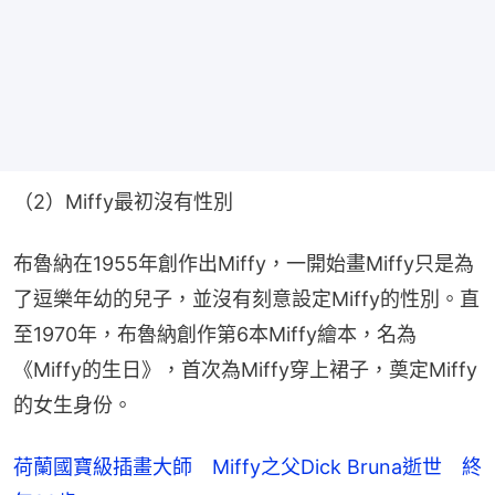
（2）Miffy最初沒有性別
布魯納在1955年創作出Miffy，一開始畫Miffy只是為
了逗樂年幼的兒子，並沒有刻意設定Miffy的性別。直
至1970年，布魯納創作第6本Miffy繪本，名為
《Miffy的生日》，首次為Miffy穿上裙子，奠定Miffy
的女生身份。
荷蘭國寶級插畫大師 Miffy之父Dick Bruna逝世 終