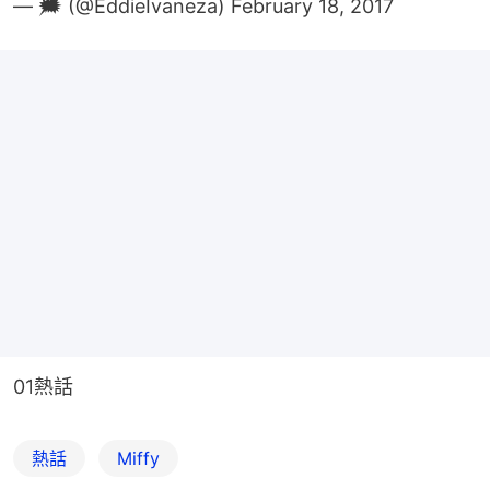
— 🗯 (@EddieIvaneza)
February 18, 2017
01熱話
熱話
Miffy