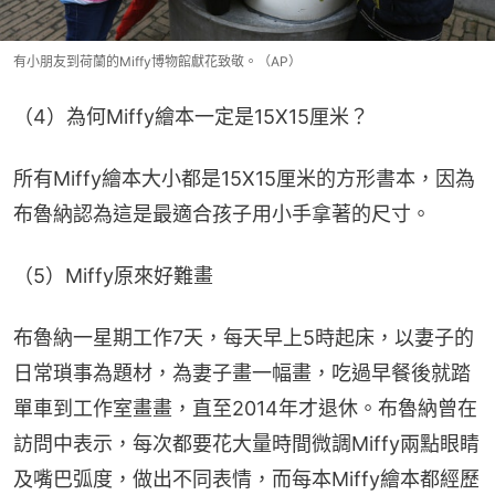
有小朋友到荷蘭的Miffy博物館獻花致敬。（AP）
（4）為何Miffy繪本一定是15X15厘米？
所有Miffy繪本大小都是15X15厘米的方形書本，因為
布魯納認為這是最適合孩子用小手拿著的尺寸。
（5）Miffy原來好難畫
布魯納一星期工作7天，每天早上5時起床，以妻子的
日常瑣事為題材，為妻子畫一幅畫，吃過早餐後就踏
單車到工作室畫畫，直至2014年才退休。布魯納曾在
訪問中表示，每次都要花大量時間微調Miffy兩點眼睛
及嘴巴弧度，做出不同表情，而每本Miffy繪本都經歷