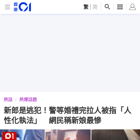
繁
|
简
熱話
熱爆話題
新郎是逃犯！警等婚禮完拉人被指「人
性化執法」 網民稱新娘最慘