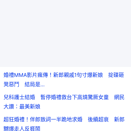
婚禮MMA影片瘋傳！新郎親戚1句寸爆新娘 掟碟砸
凳惡鬥 結局是…
兒科護士結婚 暫停婚禮救台下高燒驚厥女童 網民
大讚：最美新娘
超狂婚禮！伴郎致詞一半跪地求婚 後續超衰 新郎
嬲爆走人反捱鬧