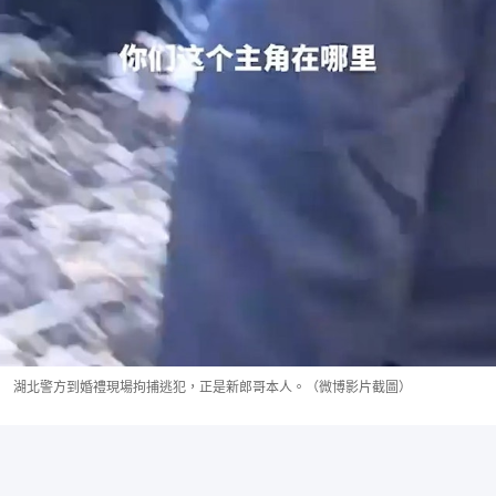
湖北警方到婚禮現場拘捕逃犯，正是新郎哥本人。（微博影片截圖）