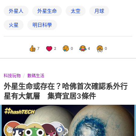
外星人
外星生命
太空
月球
火星
明日科學
7
2
0
4
0
科技玩物
數碼生活
外星生命或存在？哈佛首次確認系外行
星有大氣層 集齊宜居3條件