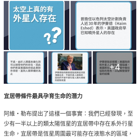
+
4
宜居帶條件最具孕育生命的潛力
阿維・勒布提出了這樣一個事實：我們已經發現，至
少有一半以上的類太陽恆星的宜居帶中存在系外行星
生命，宜居帶是恆星周圍最可能存在液態水的區域，