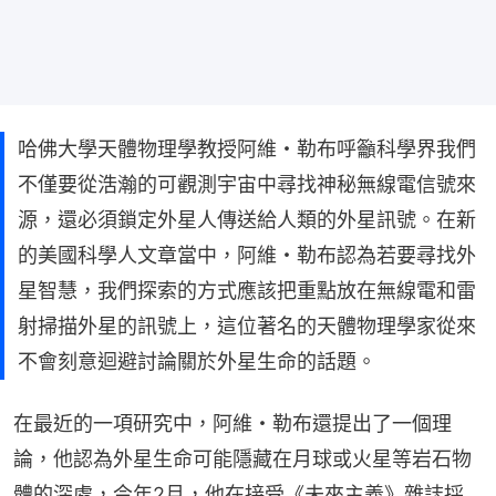
哈佛大學天體物理學教授阿維・勒布呼籲科學界我們
不僅要從浩瀚的可觀測宇宙中尋找神秘無線電信號來
源，還必須鎖定外星人傳送給人類的外星訊號。在新
的美國科學人文章當中，阿維・勒布認為若要尋找外
星智慧，我們探索的方式應該把重點放在無線電和雷
射掃描外星的訊號上，這位著名的天體物理學家從來
不會刻意迴避討論關於外星生命的話題。
在最近的一項研究中，阿維・勒布還提出了一個理
論，他認為外星生命可能隱藏在月球或火星等岩石物
體的深處，今年2月，他在接受《未來主義》雜誌採