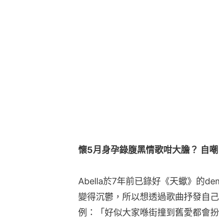
懷5月身孕錄腹黑情歌咁大膽？ 自
Abella於7年前已錄好《天蠍》的
變得沉鬱，所以想透過歌曲抒發自己
例：「好似大家喺街撞到舊愛都會扮