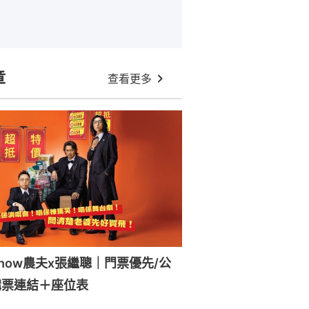
章
查看更多
how農夫x張繼聰｜門票優先/公
購票連結＋座位表