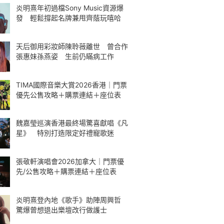
炎明熹年初過檔Sony Music資源爆
發 輕鬆撐起名牌兼甩齊蔭玩嘻哈
天后御用彩妝師陳聆薇離世 曾合作
張惠妹孫燕姿 生前仍瞞病工作
TIMA國際音樂大賞2026香港｜門票
優先公售攻略＋購票連結＋座位表
魏嘉瑩巡演香港最終場驚喜獻唱《凡
星》 特別打造限定好禮寵歌迷
張敬軒演唱會2026加拿大｜門票優
先/公售攻略＋購票連結＋座位表
炎明熹登內地《歌手》助陣周興哲
驚爆曾想退出樂壇改行做護士