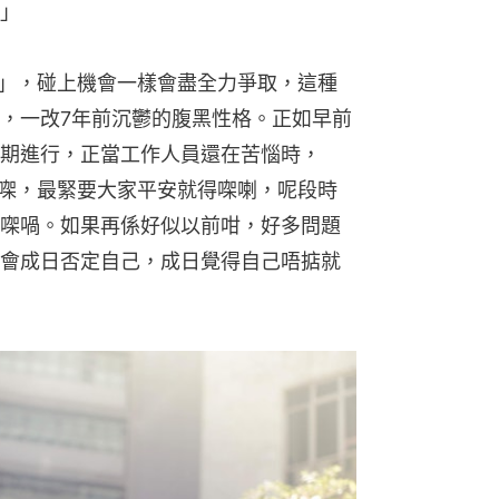
」
求其」，碰上機會一樣會盡全力爭取，這種
，一改7年前沉鬱的腹黑性格。正如早前
期進行，正當工作人員還在苦惱時，
唔想㗎，最緊要大家平安就得㗎喇，呢段時
㗎喎。如果再係好似以前咁，好多問題
會成日否定自己，成日覺得自己唔掂就