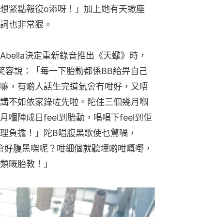
想緊點報復o添呀！」加上她有天蠍座
詞也非常狠。
bella決定重新錄音推出《天蠍》時，
笑容說：「每一下胎動都係BB給畀自己
嘛，有啲人話生完道氣會冇咁好，又唔
講不如依家錄咗先啦。陀住三個幾月嗰
陣成日feel到胎動，唱唱下feel到佢
理負擔！」陀B唱腹黑歌使乜驚喎，
會唔會好腹黑㗎呢？咁細個就聽埋啲咁嘅嘢，
類嘅胎教！」