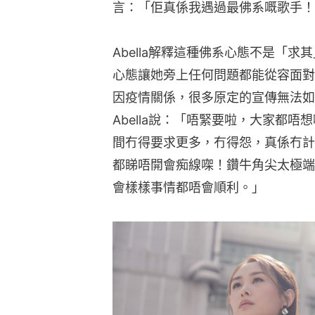
言：「佢真係我遇過最佛系嘅歌手！
Abella解釋這種佛系心態不是「
心態讓她旁上任何問題都能從容面對
因疫情關係，很多原定的宣傳無法如
Abella說：「唔緊要啦，大家都
間冇得要求更多，冇得怨，真係冇計
都睇唔開會痴線㗎！鑽牛角尖太極端
會樣樣事情都唔會順利。」