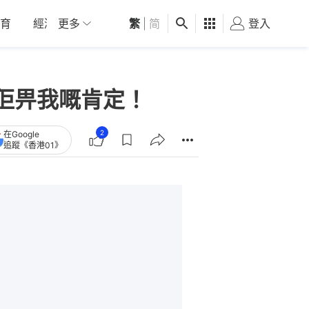
育
經濟
更多
01深圳
繁
觀點
|
简
健康
好食玩飛
登入
女
佢畀我嘅肯定！
2
在Google
追蹤《香港01》