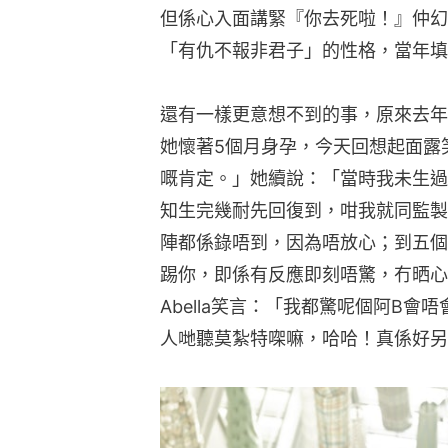
但係心入面講緊『你去死啦！』仲幻
「有仇不報非君子」的性格，當年填
還有一樣更意想不到的事，原來去年A
她懷著5個月身孕，今天回想起面露
嘅肯定。」她續說：「當時我未生過
知生完幾耐先回復到，咁我就同監製
陣都係錄唔到，因為唔放心；到五個月嗰
踢你，即係有反應即刻唔驚，冇晒心
Abella笑言：「我都驚呢個阿B
人哋聽莫紮特㗎嘛，哈哈！真係好另