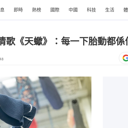
息
即時
熱榜
國際
中國
科技
生活
體
情歌《天蠍》：每一下胎動都係
48