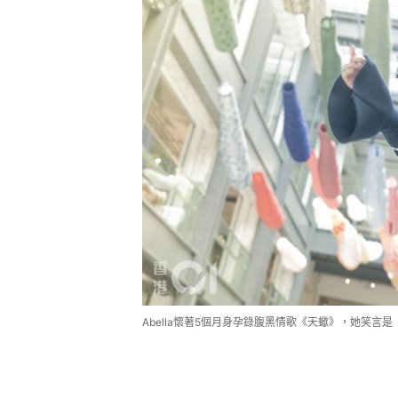
Abella懷著5個月身孕錄腹黑情歌《天蠍》，她笑言