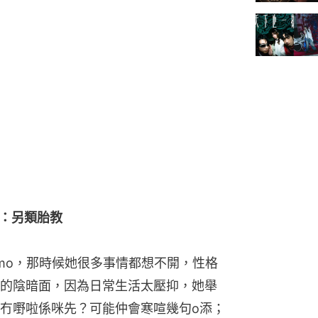
嘲：另類胎教
demo，那時候她很多事情都想不開，性格
的陰暗面，因為日常生活太壓抑，她舉
冇嘢啦係咪先？可能仲會寒喧幾句o添；