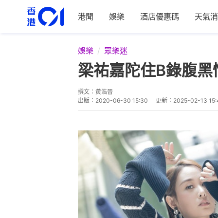
港聞
娛樂
酒店優惠碼
天氣消
娛樂
眾樂迷
梁祐嘉陀住B錄腹黑
撰文：
黃浩晉
出版：
2020-06-30 15:30
更新：
2025-02-13 15: