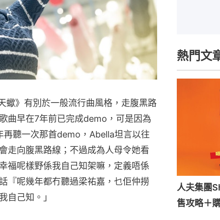
熱門文
曲《天蠍》有別於一般流行曲風格，走腹黑路
歌曲早在7年前已完成demo，可是因為
聽一次那首demo，Abella坦言以往
會走向腹黑路線；不過成為人母令她看
幸福呢樣野係我自己知架嘛，定義唔係
話『呢幾年都冇聽過梁祐嘉，乜佢仲撈
人夫集團S
我自己知。」
售攻略＋