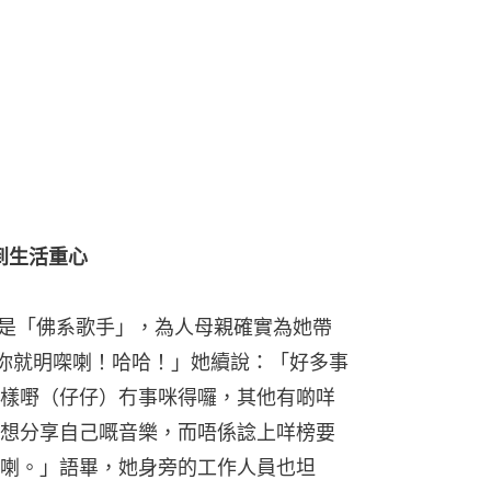
到生活重心
自己是「佛系歌手」，為人母親確實為她帶
你就明㗎喇！哈哈！」她續說：「好多事
樣嘢（仔仔）冇事咪得囉，其他有啲咩
想分享自己嘅音樂，而唔係諗上咩榜要
喇。」語畢，她身旁的工作人員也坦