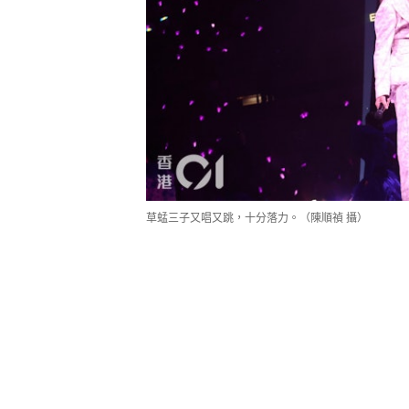
草蜢三子又唱又跳，十分落力。（陳順禎 攝）