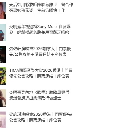
天后御用彩妝師陳聆薇離世 曾合作
張惠妹孫燕姿 生前仍瞞病工作
炎明熹年初過檔Sony Music資源爆
發 輕鬆撐起名牌兼甩齊蔭玩嘻哈
張敬軒演唱會2026加拿大｜門票優
先/公售攻略＋購票連結＋座位表
TIMA國際音樂大賞2026香港｜門票
優先公售攻略＋購票連結＋座位表
炎明熹登內地《歌手》助陣周興哲
驚爆曾想退出樂壇改行做護士
梁詠琪演唱會2026香港｜門票優先/
公售攻略＋購票連結＋座位表