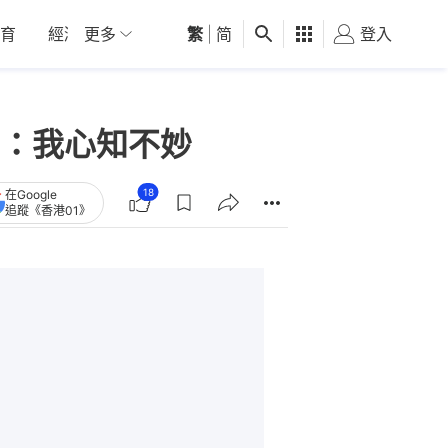
育
經濟
更多
01深圳
繁
觀點
|
简
健康
好食玩飛
登入
女
：我心知不妙
18
在Google
追蹤《香港01》