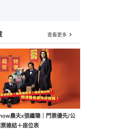
章
查看更多
how農夫x張繼聰｜門票優先/公
購票連結＋座位表