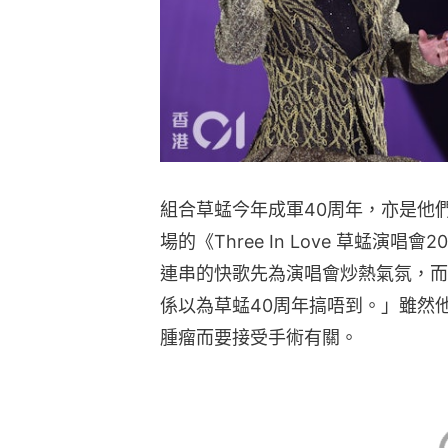
組合草蜢今年成軍40周年，亦是他
場的《Three In Love 草蜢演
連串的快歌先為演唱會炒熱氣氛，而
係以為草蜢40周年搞唔到。」雖然
腫瘤而要接受手術有關。