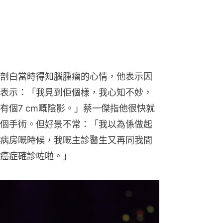
剖白當時得知腦腫瘤的心情，他表示因
表示：「我見到佢個樣，我心知不妙，
有個7 cm嘅陰影。」蔡一傑指他很快就
個手術。但好景不常：「我以為係做起
病房嘅時候，我嘅主診醫生又再同我間
癌症確診咗啦。」