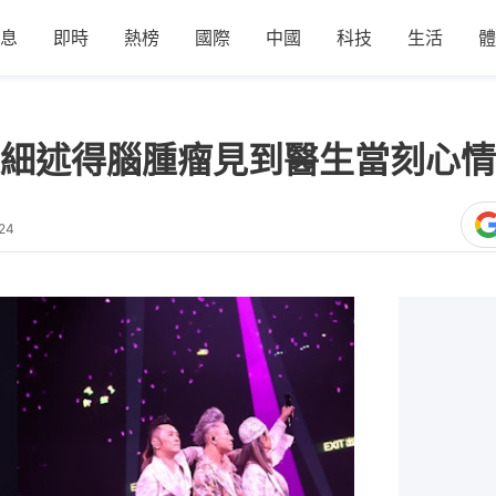
息
即時
熱榜
國際
中國
科技
生活
體
細述得腦腫瘤見到醫生當刻心情
24