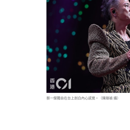
蔡一傑獨自在台上剖白內心感覺。（陳順禎 攝）