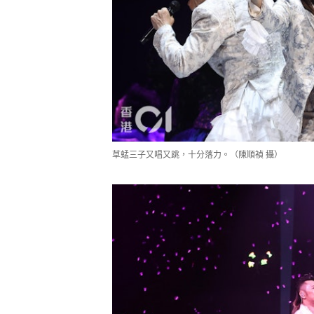
草蜢三子又唱又跳，十分落力。（陳順禎 攝）