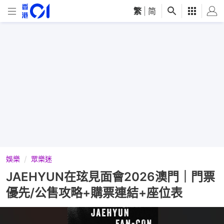
繁
|
简
娛樂
眾樂迷
JAEHYUN在玹見面會2026澳門｜門票
優先/公售攻略+購票連結+座位表