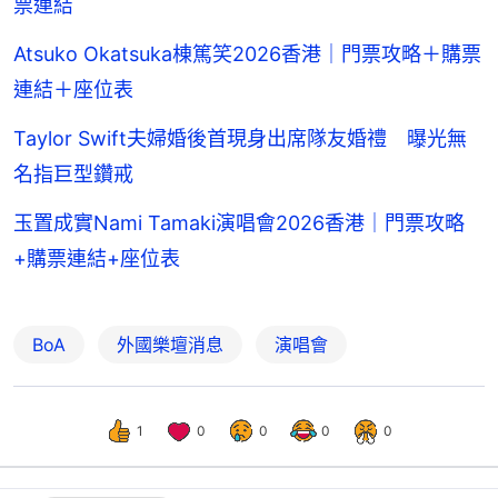
票連結
Atsuko Okatsuka棟篤笑2026香港｜門票攻略＋購票
連結＋座位表
Taylor Swift夫婦婚後首現身出席隊友婚禮 曝光無
名指巨型鑽戒
玉置成實Nami Tamaki演唱會2026香港｜門票攻略
+購票連結+座位表
BoA
外國樂壇消息
演唱會
1
0
0
0
0