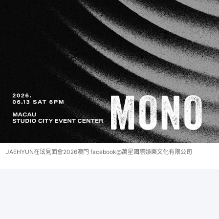
JAEHYUN在玹見面會2026澳門 facebook@萬星國際娛樂文化有限公司