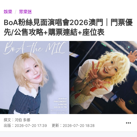
娛樂
眾樂迷
BoA粉絲見面演唱會2026澳門｜門票優
先/公售攻略+購票連結+座位表
撰文：
河伯 多娜
出版：
2026-07-20 17:39
更新：
2026-07-20 18:28