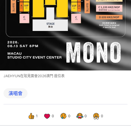
JAEHYUN在玹見面會2026澳門 座位表
演唱會
1
0
0
0
0