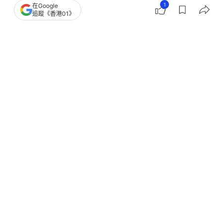
1
在Google
娛樂
眾樂迷
追蹤《香港01》
NCT WISH見面會2026香港｜門票優
先/公售攻略+購票連結+座位表
撰文：
河伯 多娜
出版：
2026-08-03 17:36
更新：
2026-08-04 18:48