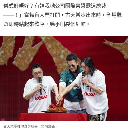
儀式好唔好？有請我哋公司國際榮譽霸道總裁
——！」當舞台大門打開，古天樂步出來時，全場觀
眾即時站起來歡呼，幾乎叫裂個紅館。
古天樂壓軸現身與農夫一齊切燒豬。