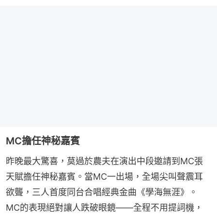
MC擔任神秘嘉賓
昨晚最大驚喜，莫過於農夫在演出中段邀請到MC張
天賦擔任神秘嘉賓。當MC一出場，全場尖叫聲震耳
欲聾，三人首度同台合唱經典金曲《學海無涯》。
MC的表現絕對讓人跌破眼鏡——全程不用提詞機，