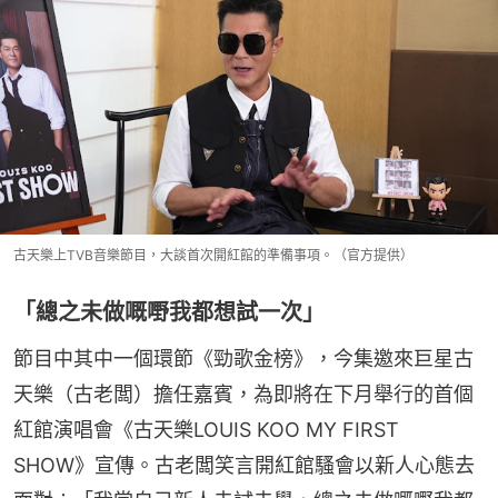
古天樂上TVB音樂節目，大談首次開紅館的準備事項。（官方提供）
「總之未做嘅嘢我都想試一次」
節目中其中一個環節《勁歌金榜》，今集邀來巨星古
天樂（古老闆）擔任嘉賓，為即將在下月舉行的首個
紅館演唱會《古天樂LOUIS KOO MY FIRST 
SHOW》宣傳。古老闆笑言開紅館騷會以新人心態去