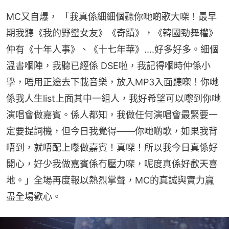
MC又自爆， 「我真係細細個聽你哋啲歌大㗎！最早
期我聽《我的野蠻女友》《奇蹟》，《韓國勁舞權》
仲有《十年人事》、《十七年華》....好多好多。細個
溫書嗰陣，我聽已經係 DSE啦，我記得嗰時仲係小
學，唔用正途去下載音樂，放入MP3入面聽㗎！你哋
係我人生list上面其中一組人，我好希望可以嚟到你哋
演唱會做嘉賓。係人都知，我做任何演唱會最緊要一
定要提詞機，但今日我覺得——你哋啲歌，如果我背
唔到，就唔配上嚟做嘉賓！真㗎！所以我今日真係好
開心，好少我做嘉賓係冇壓力㗎，呢度真係好歡天喜
地。」全場再度報以熱烈掌聲，MC的真誠與實力贏
盡全場歡心。