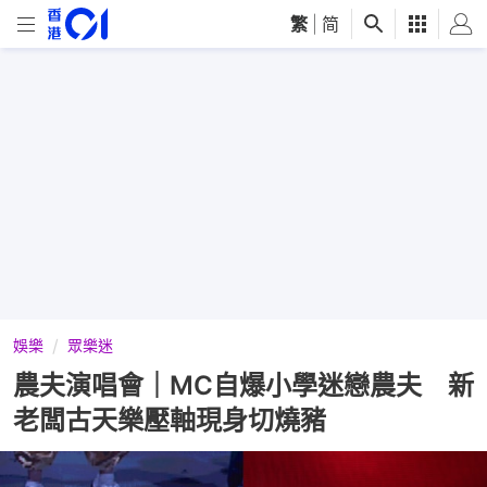
繁
|
简
娛樂
眾樂迷
農夫演唱會｜MC自爆小學迷戀農夫 新
老闆古天樂壓軸現身切燒豬