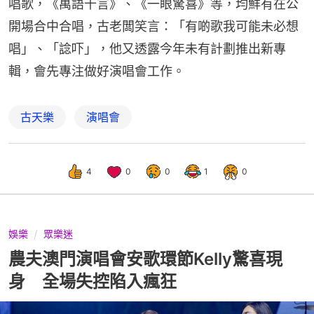
唱歌，《萬語千言》、《一眼驚喜》等，均鮮有在公
開場合中合唱，古老闆笑言：「有啲歌我可能未必想
唱」、「諗吓」，他又透露今年未有計劃推出新專
輯，會先專注做好演唱會工作。
古天樂
演唱會
4
0
0
1
0
娛樂
眾樂迷
農夫澳門演唱會安歌環節Kelly驚喜現
身 全場失控陷入瘋狂