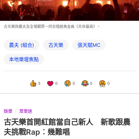
古天樂與農夫及全場觀眾一同合唱經典金曲《天命最高》。
農夫 (組合)
古天樂
張天賦MC
本地樂壇焦點
5
0
0
0
0
娛樂
眾樂迷
古天樂首開紅館當自己新人 新歌跟農
夫挑戰Rap︰幾難唱