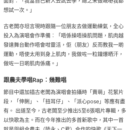
面對︰「我當自己新人去試去學，總之未做嘅嘢我都
想試一次。」
古老闆亦坦言現時跟隨一位朋友去做運動練氣，全心
投入為演唱會作準備︰「唔係操唔操肌問題，肌肉越
發達舞台動作唔會咁靈活，佢（朋友）反而教我一啲
運動，唔使太用到身上肌肉，我做咗一粒鐘爆晒汗，
做咗一日啲肌肉係痛。」
跟農夫學唱Rap︰幾難唱
節目中還加插古老闆為演唱會拍攝時「賣萌」花絮片
段，「伸脷」、「扭耳仔」、「派心pose」等應有盡
有。 出道至今，古老闆至少推出5至6張唱片專輯，多
以快歌為主。而在今年推出的多首新歌中，其中一首
就是與組合農夫（陸永、C君）合作的快歌《天下一