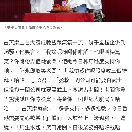
古天樂大讚農夫能帶歡樂給香港觀眾。
古天樂上台大讚成晚觀眾氣氛一流，幾乎全程企係到
睇騷，他笑言，「我諗呢樣嘢係咁解：乜嘢叫棟篤
笑？你哋帶畀佢哋歡樂，佢哋今日棟篤喺度支持你
哋。」陸永即取笑老闆：「 我懷疑你呢段度咗三個禮
拜，哈哈.....」C君： 「拯救一間公司可能要白武士，
但投資一間公司就要黑武士。多謝古老闆！老闆你驚
唔驚我哋叫你嚟投資，將會係一個世紀大騙局？哈
哈.....」古天樂就說，「多多支持，多多指教，今日香
港需要開心歡樂！」繼而三人於台上一邊砌豬，一邊
說，「風生水起，笑口常開。日後業務好唔好就唔