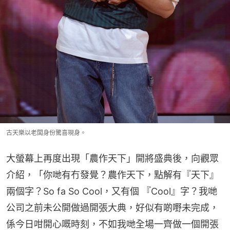
古天樂以老闆身份驚喜現身。
大螢幕上再度出現「農作天下」開將盛典後，向觀眾
介紹，「你哋有冇發覺？農作天下，點解有『天下』
兩個字？So fa So Cool，又有個 『Cool』字？我哋
公司之前未公開做過開張大典，好似有啲嘢未完成，
係今日咁開心嘅時刻，不如我哋全場一齊做一個開張