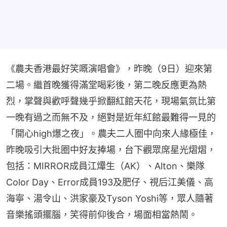
《農夫香港最好笑嘅演唱會》，昨晚（9日）迎來第
二場。繼首晚獲得滿堂喝彩後，第二晚反應更為熱
烈，掌聲與歡呼聲幾乎掀翻紅館天花，現場氣氛比第
一晚有過之而無不及，絕對是近年紅館最難得一見的
「開心high爆之夜」。農夫二人圈中向來人緣極佳，
昨晚吸引大批圈中好友捧場，台下觀眾席星光熠熠，
包括：MIRROR成員江𤒹生（AK）、Alton、樂隊
Color Day、Error成員193及肥仔、視后江美儀、高
海寧、湯令山、洪家豪及Tyson Yoshi等，眾人隨著
音樂搖頭擺腦，笑得前仰後合，場面相當熱鬧。