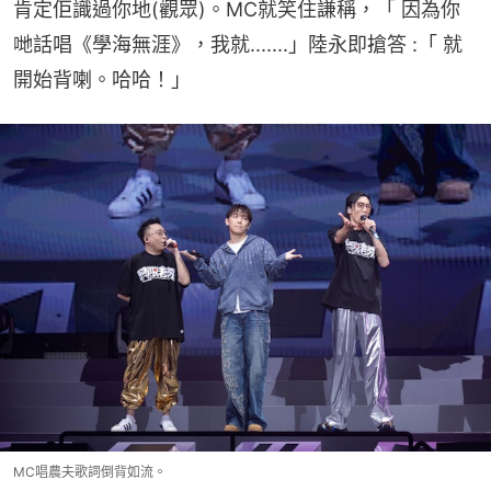
肯定佢識過你地(觀眾)。MC就笑住謙稱，「 因為你
哋話唱《學海無涯》，我就.......」陸永即搶答 :「 就
開始背喇。哈哈！」
MC唱農夫歌詞倒背如流。