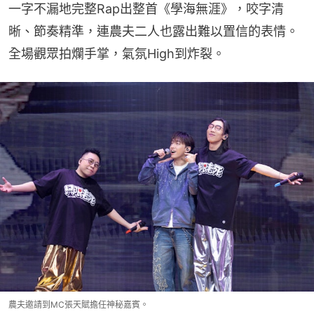
一字不漏地完整Rap出整首《學海無涯》，咬字清
晰、節奏精準，連農夫二人也露出難以置信的表情。
全場觀眾拍爛手掌，氣氛High到炸裂。
農夫邀請到MC張天賦擔任神秘嘉賓。