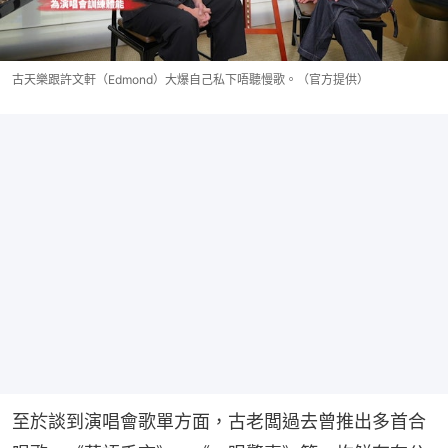
古天樂跟許文軒（Edmond）大爆自己私下唔聽慢歌。（官方提供）
至於談到演唱會歌單方面，古老闆過去曾推出多首合