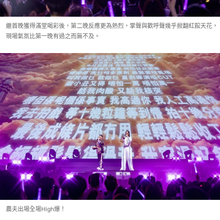
繼首晚獲得滿堂喝彩後，第二晚反應更為熱烈，掌聲與歡呼聲幾乎掀翻紅館天花，
現場氣氛比第一晚有過之而無不及。
農夫出場全場High爆！