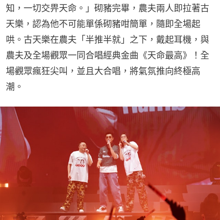
知，一切交畀天命。」砌豬完畢，農夫兩人即拉著古
天樂，認為他不可能單係砌豬咁簡單，隨即全場起
哄。古天樂在農夫「半推半就」之下，戴起耳機，與
農夫及全場觀眾一同合唱經典金曲《天命最高》！全
場觀眾瘋狂尖叫，並且大合唱，將氣氛推向終極高
潮。