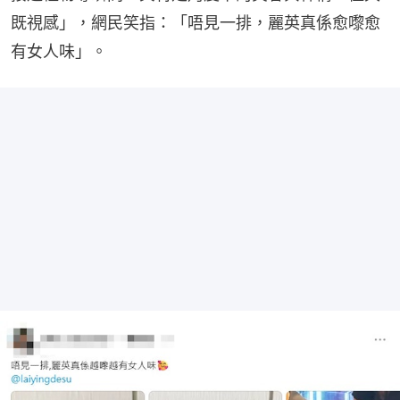
既視感」，網民笑指：「唔見一排，麗英真係愈嚟愈
有女人味」。