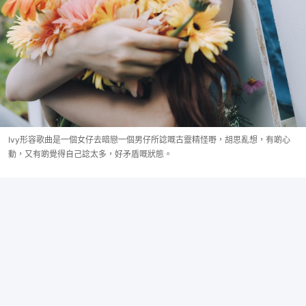
Ivy形容歌曲是一個女仔去暗戀一個男仔所諗嘅古靈精怪嘢，胡思亂想，有啲心
動，又有啲覺得自己諗太多，好矛盾嘅狀態。