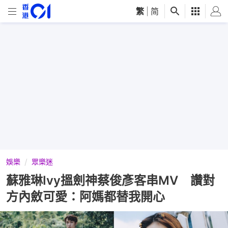
繁
|
简
娛樂
眾樂迷
蘇雅琳Ivy搵劍神蔡俊彥客串MV 讚對
方內斂可愛：阿媽都替我開心