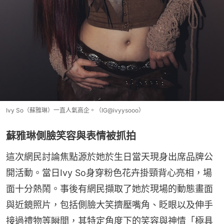
Ivy So（蘇雅琳）一直人氣高企。（IG@ivyysooo）
蘇雅琳側臉笑容與表情被抓拍
這次網民討論焦點源於她於生日當天現身出席品牌公
開活動。當日Ivy So身穿粉色花卉掛頸背心亮相，場
面十分熱鬧。事後有網民擷取了她於現場的動態畫面
與近鏡照片，包括側臉大笑擠壓嘴角、眨眼以及伸手
接過禮物等瞬間，其特定角度下的笑容與神情「極具