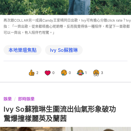
再次跟COLLAR另一成員Candy王家晴同日出歌，Ivy可有擔心分散click rate？Ivy
指：「一齊出歌，從來都唔擔心呢啲嘢，反而我覺得係一種陪伴，希望下一首歌都
可以一齊出，有人陪伴冇咁驚。」
本地樂壇焦點
Ivy So蘇雅琳
2
0
0
1
3
娛樂
即時娛樂
Ivy So蘇雅琳生圖流出仙氣形象破功
驚爆撞樣麗英及蘭茜