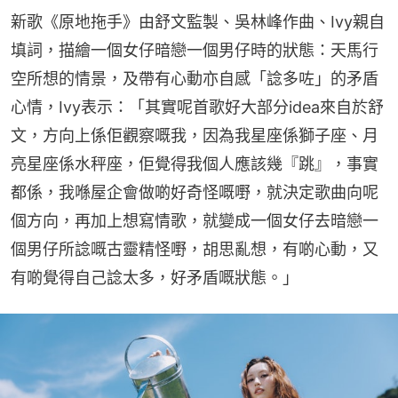
新歌《原地拖手》由舒文監製、吳林峰作曲、Ivy親自
填詞，描繪一個女仔暗戀一個男仔時的狀態：天馬行
空所想的情景，及帶有心動亦自感「諗多咗」的矛盾
心情，Ivy表示：「其實呢首歌好大部分idea來自於舒
文，方向上係佢觀察嘅我，因為我星座係獅子座、月
亮星座係水秤座，佢覺得我個人應該幾『跳』，事實
都係，我喺屋企會做啲好奇怪嘅嘢，就決定歌曲向呢
個方向，再加上想寫情歌，就變成一個女仔去暗戀一
個男仔所諗嘅古靈精怪嘢，胡思亂想，有啲心動，又
有啲覺得自己諗太多，好矛盾嘅狀態。」