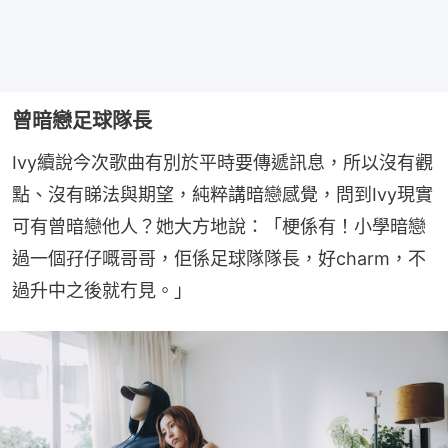
曾暗戀足球隊長
Ivy續說今次歌曲有別於平時要傳遞訊息，所以沒有觀
點、沒有睇法與期望，純粹講暗戀感覺，問到Ivy現實
可有曾暗戀他人？她大方地說：「梗係有！小學暗戀
過一個孖仔嘅哥哥，佢係足球隊隊長，好charm，不
過升中之後就冇見。」