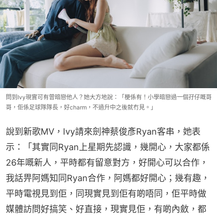
問到Ivy現實可有曾暗戀他人？她大方地說：「梗係有！小學暗戀過一個孖仔嘅哥
哥，佢係足球隊隊長，好charm，不過升中之後就冇見。」
說到新歌MV，Ivy請來劍神蔡俊彥Ryan客串，她表
示：「其實同Ryan上星期先認識，幾開心，大家都係
26年嘅新人，平時都有留意對方，好開心可以合作，
我話畀阿媽知同Ryan合作，阿媽都好開心；幾有趣，
平時電視見到佢，同現實見到佢有啲唔同，佢平時做
媒體訪問好搞笑、好直接，現實見佢，有啲內斂，都