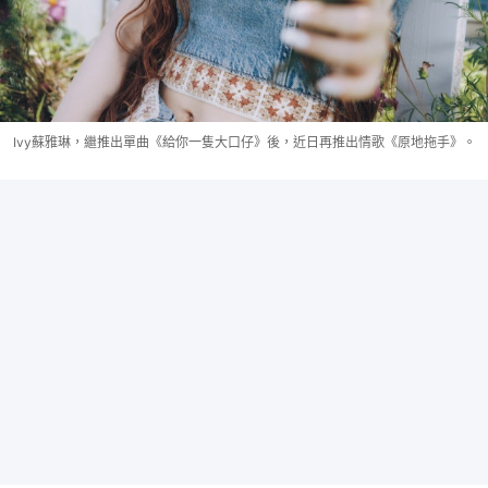
Ivy蘇雅琳，繼推出單曲《給你一隻大口仔》後，近日再推出情歌《原地拖手》。