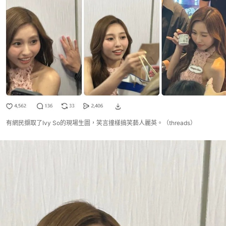
有網民擷取了Ivy So的現場生圖，笑言撞樣搞笑藝人麗英。（threads）