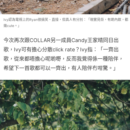
Ivy認為電視上的Ryan很搞笑、直接，但真人有分別：「現實見佢，有啲內斂，都
幾cute。」
今次再次跟COLLAR另一成員Candy王家晴同日出
歌，Ivy可有擔心分散click rate？Ivy指：「一齊出
歌，從來都唔擔心呢啲嘢，反而我覺得係一種陪伴，
希望下一首歌都可以一齊出，有人陪伴冇咁驚。」