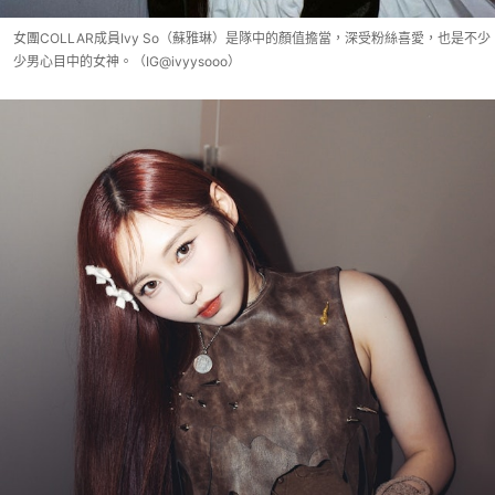
女團COLLAR成員Ivy So（蘇雅琳）是隊中的顏值擔當，深受粉絲喜愛，也是不少
少男心目中的女神。（IG@ivyysooo）