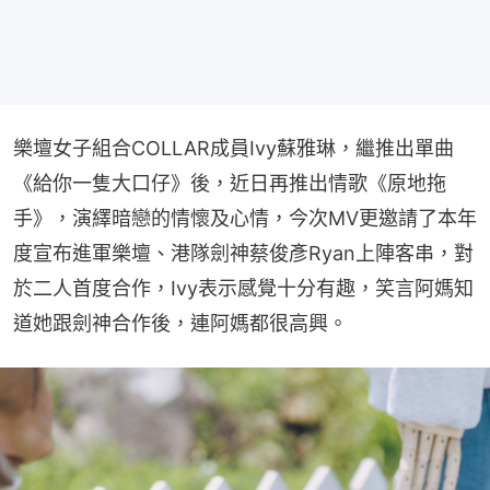
樂壇女子組合COLLAR成員Ivy蘇雅琳，繼推出單曲
《給你一隻大口仔》後，近日再推出情歌《原地拖
手》，演繹暗戀的情懷及心情，今次MV更邀請了本年
度宣布進軍樂壇、港隊劍神蔡俊彥Ryan上陣客串，對
於二人首度合作，Ivy表示感覺十分有趣，笑言阿媽知
道她跟劍神合作後，連阿媽都很高興。