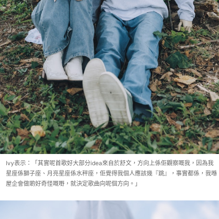
Ivy表示：「其實呢首歌好大部分idea來自於舒文，方向上係佢觀察嘅我，因為我
星座係獅子座、月亮星座係水秤座，佢覺得我個人應該幾『跳』，事實都係，我喺
屋企會做啲好奇怪嘅嘢，就決定歌曲向呢個方向。」