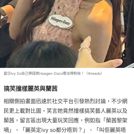
當日Ivy So自己俾錢買Haagen-Dazs嚟派俾粉絲！（threads）
搞笑撞樣麗英與蘭茜
相關側拍畫面迅速於社交平台引發熱烈討論，不少網
民更上載對比圖，笑言她竟然撞樣搞笑藝人麗英以及
蘭茜，留言區出現大量玩笑回應，例如指「蘭茜黎架
喎」、「麗英定ivy so都分唔到？」、「叫佢麗英唔