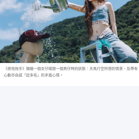
《原地拖手》描繪一個女仔暗戀一個男仔時的狀態：天馬行空所想的情景，及帶有
心動亦自感「諗多咗」的矛盾心情。