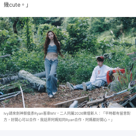
幾cute。」
Ivy請來劍神蔡俊彥Ryan客串MV，二人同屬2026樂壇新人：「平時都有留意對
方，好開心可以合作，我話畀阿媽知同Ryan合作，阿媽都好開心。」