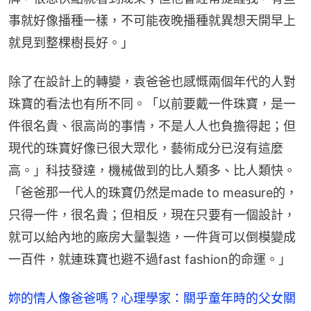
事就好像播種一樣，不可能夜晚播種就異想天開早上
就見到整棵樹長好。」
除了在設計上的轉變，袁爸爸也感慨兩個年代的人對
珠寶的看法也有所不同。「以前要戴一件珠寶，是一
件很名貴、很高尚的事情，不是人人也負擔得起；但
現代的珠寶好像已很大眾化，藝術成分已沒有這麼
高。」科技發達，機械做到的比人類多、比人類快。
「爸爸那一代人的珠寶仍然是made to measure的，
只得一件，很名貴；但相反，現在只要有一個設計，
就可以給內地的廠房大量製造，一件貨可以倒模變成
一百件，就連珠寶也避不過fast fashion的命運。」
妳的情人像爸爸嗎？心理學家：關乎童年時的父女關