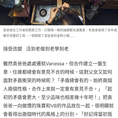
袁爸爸在工作桌前默默工作，打開每一格的抽屜都充滿驚喜，有袁爸爸用了多年或
親手改整的工具、一個個放了溶金後的金粉小碟……
接受改變   活到老做到老學到老
雖然袁爸爸處處遷就Vanessa，但合作建立一盤生
意，任誰都總會有意見不合的時候，這對父女又如何
面對矛盾衝突的時候呢？「矛盾總會有的，始終兩個
人兩個性格，合作上來就一定會有意見不合。」「起
初的矛盾會更大，至少品味也相差幾十年吧！」把袁
爸爸一向做慣的珠寶和VB的作品放在一起，很明顯就
會看得出兩個時代的風格上的分別。「好記得當初我