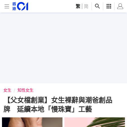
繁
|
简
女生
知性女生
【父女檔創業】女生裸辭與潮爸創品
牌 延續本地「慢珠寶」工藝