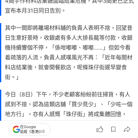
4間手作材料店集體面臨結業危機，其中3間更已正式
宣布本月31日同日告別。
其中一間即將離場材料舖的負責人表明不捨，回望昔
日生意好景時，收銀處有多人大排長龍等付款，收銀
機持續響個不停，「係咁嘟嘟、嘟嘟……」但如今看
着疏落的人流，負責人感嘆風光不再：「近年每間材
料店結業後，就會開餐飲店，呢條珠仔街遲早變食
街。」
今日（8日）下午，不少老顧客紛紛前往掃貨，有人
感到不捨，認為這類店舖「買少見少」、「少咗一個
地方行」，亦有人感慨「珠仔街」將成集體回憶，
「好似有一個時代過去咗咁。」
在Google
追蹤《香港01》