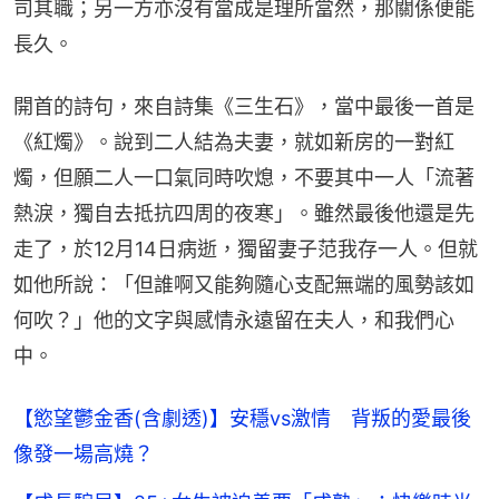
司其職；另一方亦沒有當成是理所當然，那關係便能
長久。
開首的詩句，來自詩集《三生石》，當中最後一首是
《紅燭》。說到二人結為夫妻，就如新房的一對紅
燭，但願二人一口氣同時吹熄，不要其中一人「流著
熱淚，獨自去抵抗四周的夜寒」。雖然最後他還是先
走了，於12月14日病逝，獨留妻子范我存一人。但就
如他所說：「但誰啊又能夠隨心支配無端的風勢該如
何吹？」他的文字與感情永遠留在夫人，和我們心
中。
【慾望鬱金香(含劇透)】安穩vs激情 背叛的愛最後
像發一場高燒？