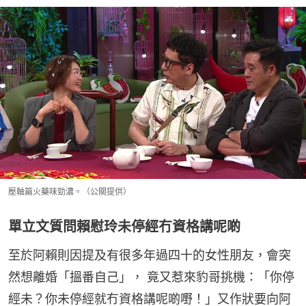
壓軸篇火藥味勁濃。（公關提供）
單立文質問賴慰玲未停經冇資格講呢啲
至於阿賴則因提及有很多年過四十的女性朋友，會突
然想離婚「搵番自己」， 竟又惹來豹哥挑機：「你停
經未？你未停經就冇資格講呢啲嘢！」又作狀要向阿