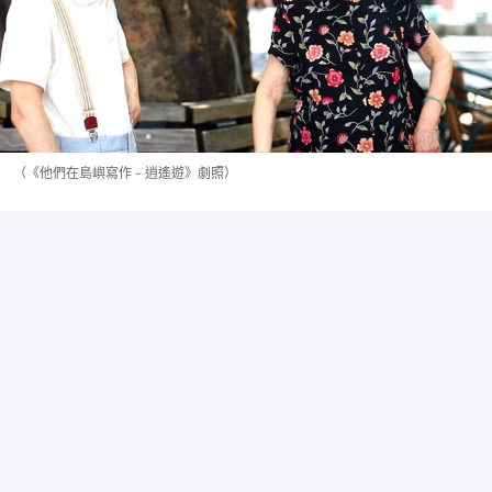
（《他們在島嶼寫作 - 逍遙遊》劇照）