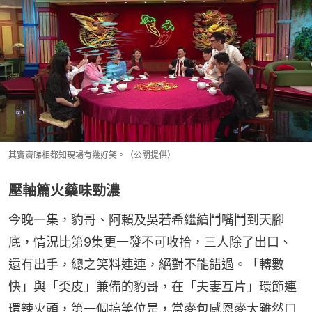
其實齋睇相都知現場有幾好笑。（公關提供）
壓軸篇火藥味勁濃
今晚一集，豹哥、阿賴及吳若希繼續鬥嘴鬥到天腳
底，情況比第9集更一發不可收拾，三人除了出口、
還有出手，總之笑料連連，絕對不能錯過。「轉數
快」與「奀皮」兼備的豹哥，在「夫妻互片」環節連
環辣火頭，第一個搞笑位是，當麥包感恩麥太雖然口