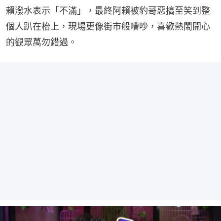
賴潑水表示「不滿」，最終阿賴被豹哥惡搞至笑到整
個人趴在枱上，現場更像街市般嘈吵，喜歡熱鬧開心
的觀眾萬勿錯過。