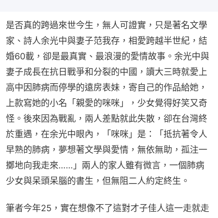
是否真的跨過來世今生，無人可證實，只是著名文學
家、詩人余光中與妻子范我存，相愛跨越半世紀，結
婚60載，卻是最真實、最浪漫的愛情故事。余光中與
妻子成長在抗日戰爭和分裂的中國，讀大三時就愛上
高中因肺病而停學的遠房表妹，寄自己的作品給她，
上款寫她的小名「親愛的咪咪」，少女覺得好笑又奇
怪。後來因為戰亂，兩人差點就此失散，卻在台灣終
於重遇，在余光中眼內，「咪咪」是：「抵抗著令人
早熟的肺病，夢想著文學與愛情，無依無助，孤注一
擲地向我走來……」兩人的家人雖有微言，一個肺病
少女與呆頭呆腦的書生，但無阻二人約定終生。
筆者今年25，實在想像不了這對才子佳人這一走就走