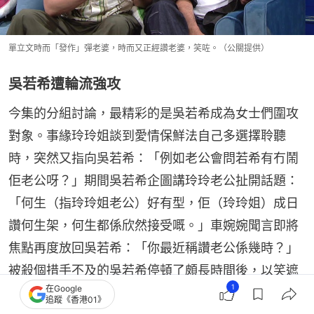
單立文時而「發作」彈老婆，時而又正經讚老婆，笑咗。（公關提供）
吳若希遭輪流強攻
今集的分組討論，最精彩的是吳若希成為女士們圍攻
對象。事緣玲玲姐談到愛情保鮮法自己多選擇聆聽
時，突然又指向吳若希：「例如老公會問若希有冇鬧
佢老公呀？」期間吳若希企圖講玲玲老公扯開話題：
「何生（指玲玲姐老公）好有型，佢（玲玲姐）成日
讚何生架，何生都係欣然接受嘅。」車婉婉聞言即將
焦點再度放回吳若希：「你最近稱讚老公係幾時？」
被殺個措手不及的吳若希停頓了頗長時間後，以笑遮
1
在Google
醜謂：「我真係唔記得」，之後更大拋五個字真心
追蹤《香港01》