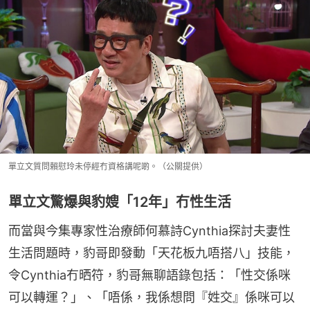
單立文質問賴慰玲未停經冇資格講呢啲。（公關提供）
單立文驚爆與豹嫂「12年」冇性生活
而當與今集專家性治療師何慕詩Cynthia探討夫妻性
生活問題時，豹哥即發動「天花板九唔搭八」技能，
令Cynthia冇晒符，豹哥無聊語錄包括：「性交係咪
可以轉運？」、「唔係，我係想問『姓交』係咪可以