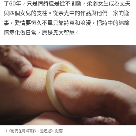
了60年，只是情詩還是從不間斷，柔弱女生成為丈夫
與四個女兒的支柱。從余光中的作品與他們一家的逸
事，愛情要恆久不單只靠詩意和浪漫，把詩中的綿綿
情意化做日常，原是靠大智慧。
（《他們在島嶼寫作 - 逍遙遊》劇照）