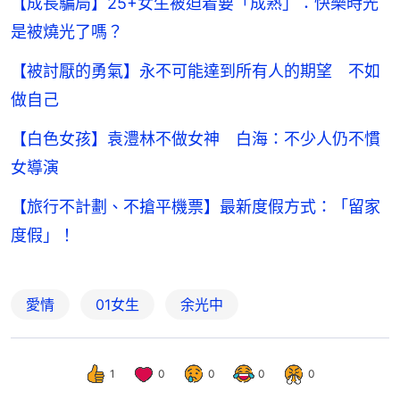
【成長騙局】25+女生被迫着要「成熟」：快樂時光
是被燒光了嗎？
【被討厭的勇氣】永不可能達到所有人的期望 不如
做自己
【白色女孩】袁澧林不做女神 白海：不少人仍不慣
女導演
【旅行不計劃、不搶平機票】最新度假方式：「留家
度假」！
愛情
01女生
余光中
1
0
0
0
0