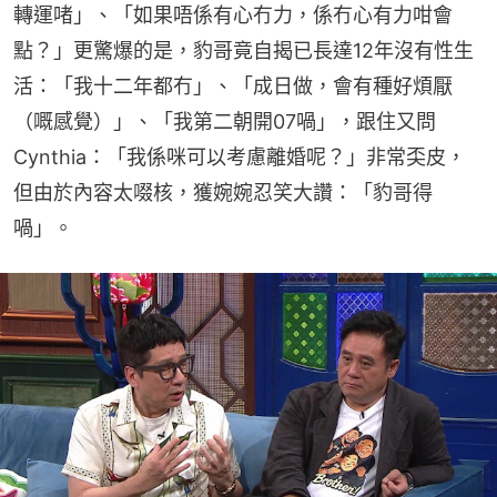
轉運啫」、「如果唔係有心冇力，係冇心有力咁會
點？」更驚爆的是，豹哥竟自揭已長達12年沒有性生
活：「我十二年都冇」、「成日做，會有種好煩厭
（嘅感覺）」、「我第二朝開07喎」，跟住又問
Cynthia：「我係咪可以考慮離婚呢？」非常奀皮，
但由於內容太啜核，獲婉婉忍笑大讚：「豹哥得
喎」。