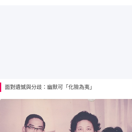
面對遺憾與分歧：幽默可「化險為夷」