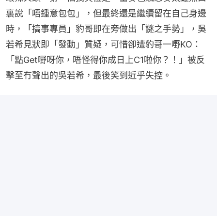
裏說「唔鍾意包包」，但最終還是繼續留在自己身邊
時，「搞事專員」豹哥即在旁做出「謎之手勢」，吳
若希見狀即「發動」質疑，可惜卻遭豹哥一嘢KO：
「點Get嘢呀你，唔怪得你成日上C1啦你？！」被反
擊至冇聲出的吳若希，最後笑到近乎失控。